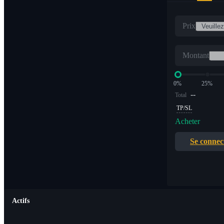
Prix
Montant
0%
25%
--
Total
TP/SL
Acheter
Se connec
Actifs