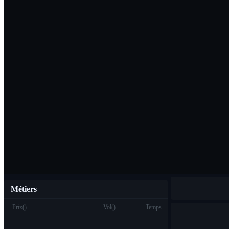
Télécharger l'ap
Français
Métiers
Prix
(
)
Vol
(
)
Temps