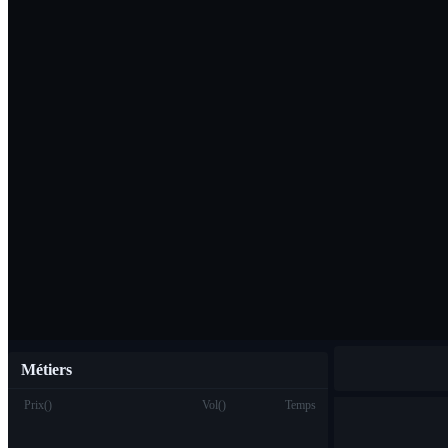
Télécharger l'ap
Français
Métiers
Prix
(
)
Vol
(
)
Temps