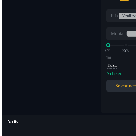
Prix
Montant
0%
25%
--
Total
TP/SL
Acheter
Se connec
Actifs