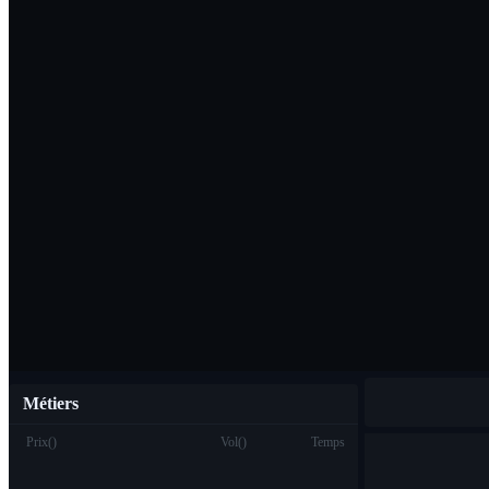
Télécharger l'ap
Français
Métiers
Prix
(
)
Vol
(
)
Temps