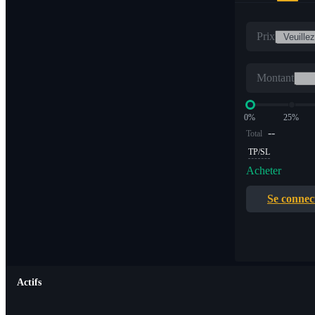
Prix
Montant
0%
25%
--
Total
TP/SL
Acheter
Se connec
Actifs