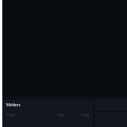
Télécharger l'ap
Français
Métiers
Prix
(
)
Vol
(
)
Temps