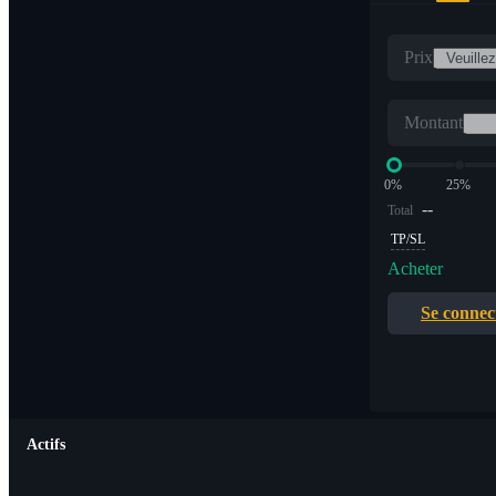
Prix
Montant
0%
25%
--
Total
TP/SL
Acheter
Se connec
Actifs