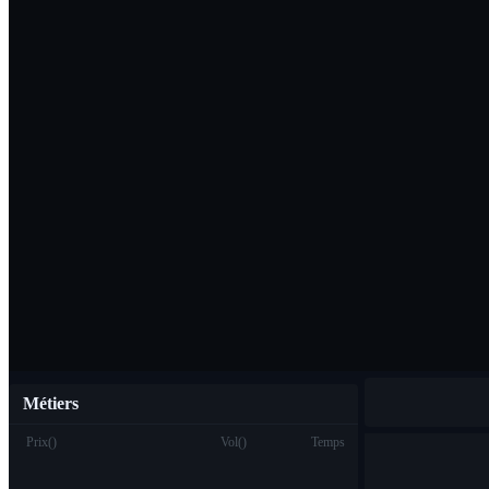
Télécharger l'ap
Français
Métiers
Prix
(
)
Vol
(
)
Temps