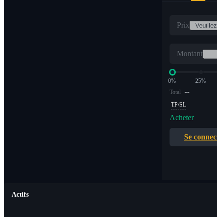
Prix
Montant
0%
25%
--
Total
TP/SL
Acheter
Se connec
Actifs