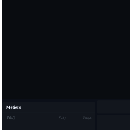
Télécharger l'ap
Français
Métiers
Prix
(
)
Vol
(
)
Temps