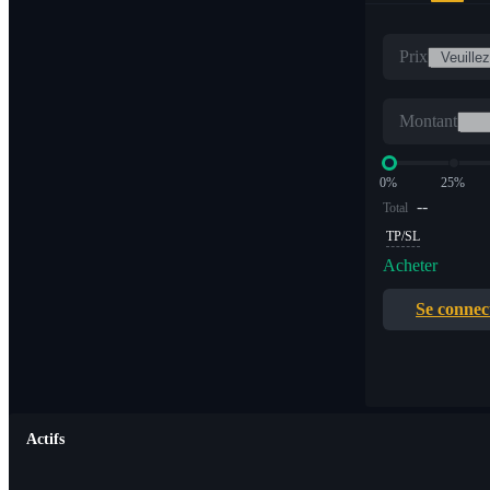
Prix
Montant
0%
25%
--
Total
TP/SL
Acheter
Se connec
Actifs