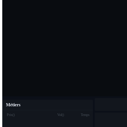
Télécharger l'ap
Français
Métiers
Prix
(
)
Vol
(
)
Temps