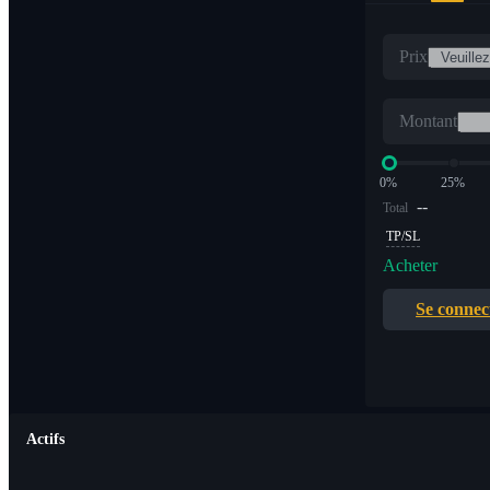
Prix
Montant
0%
25%
--
Total
TP/SL
Acheter
Se connec
Actifs