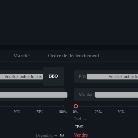
ires
Marché
Ordre de déclenchement
Prix
BBO
Montant
50%
75%
100%
0%
25%
50%
--
Total
TP/SL
--
Vendre
Disponible: