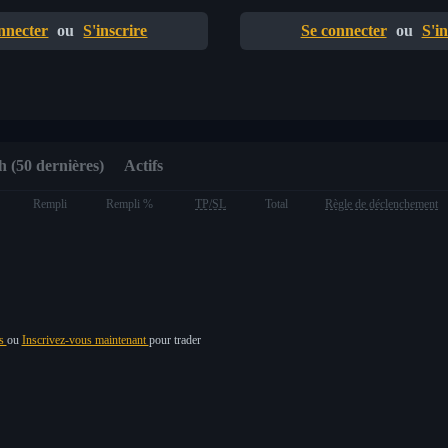
nnecter
ou
S'inscrire
Se connecter
ou
S'in
 (50 dernières)
Actifs
Rempli
Rempli %
TP/SL
Total
Règle de déclenchement
us
ou
Inscrivez-vous maintenant
pour trader