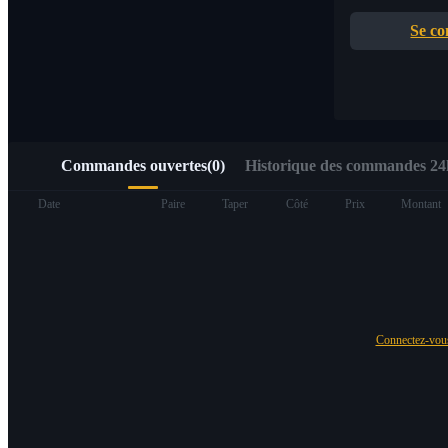
Accès rapide à Web3 via Alpha Trading
Se co
Commandes ouvertes
(
0
)
Historique des commandes 24h
Contrats à terme
Date
Paire
Taper
Côté
Prix
Montant
Connectez-vo
Futures USDT
Futures utilisant l'USDT comme garantie