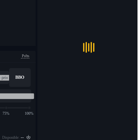
Prêts
BBO
75%
100%
--
Disponible: