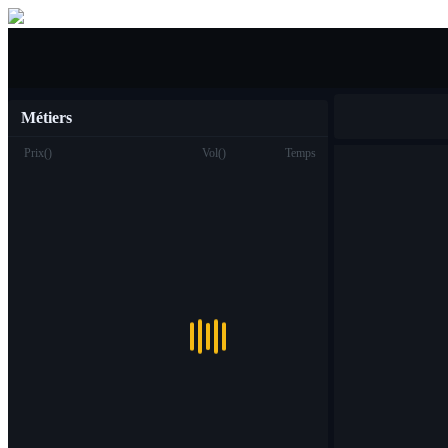
Acheter vendre
Métiers
Prix
(
)
Vol
(
)
Temps
Commerce
Spot