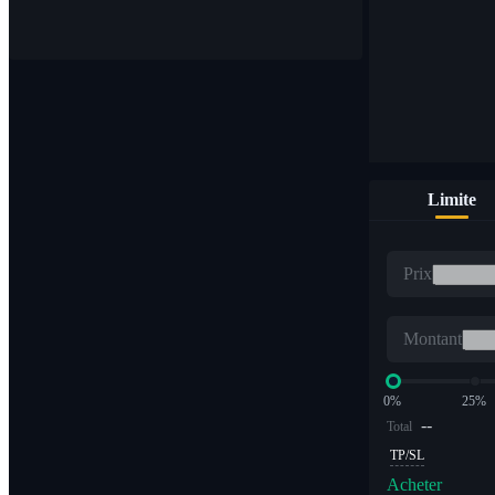
Achetez et vendez des devises numériques sur plus de 1 000 pa
Limite
FNB
Prix
Trading de crypto à des multiples à effet de levier
Montant
0%
25%
--
Total
TP/SL
Acheter
Alpha