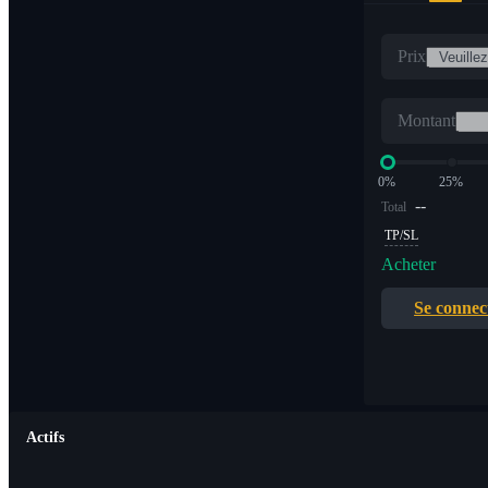
Prix
Montant
0%
25%
--
Total
TP/SL
Acheter
Se connec
Actifs