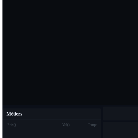
Télécharger l'ap
Français
Métiers
Prix
(
)
Vol
(
)
Temps