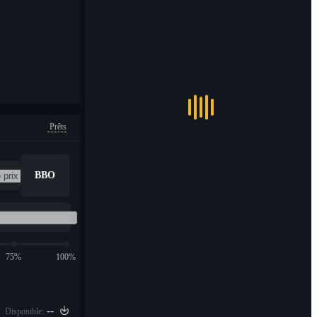
Prêts
BBO
75%
100%
--
Disponible: