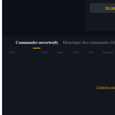
Accès rapide à Web3 via Alpha Trading
Se co
Commandes ouvertes
(
0
)
Historique des commandes 24h
Contrats à terme
Date
Paire
Taper
Côté
Prix
Montant
Connectez-vo
Futures USDT
Futures utilisant l'USDT comme garantie