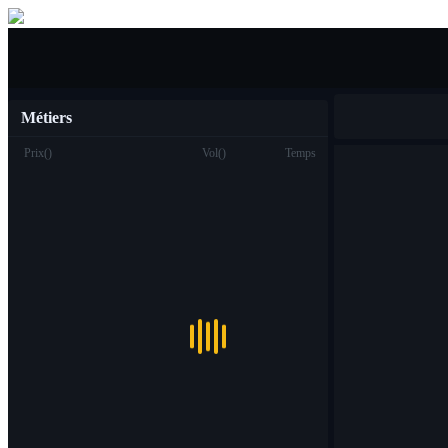
Acheter vendre
Métiers
Prix
(
)
Vol
(
)
Temps
Commerce
Spot