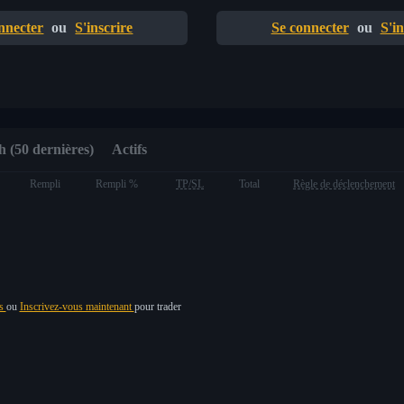
nnecter
ou
S'inscrire
Se connecter
ou
S'in
 (50 dernières)
Actifs
Rempli
Rempli %
TP/SL
Total
Règle de déclenchement
us
ou
Inscrivez-vous maintenant
pour trader