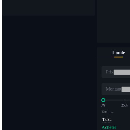
Achetez et vendez des devises numériques sur plus de 1 000 pa
Limite
FNB
Prix
Trading de crypto à des multiples à effet de levier
Montant
0%
25%
--
Total
TP/SL
Acheter
Alpha