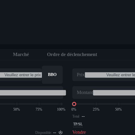
ires
Marché
Ordre de déclenchement
Prix
BBO
Montant
50%
75%
100%
0%
25%
50%
--
Total
TP/SL
--
Vendre
Disponible: