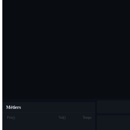
Télécharger l'ap
Français
Métiers
Prix
(
)
Vol
(
)
Temps