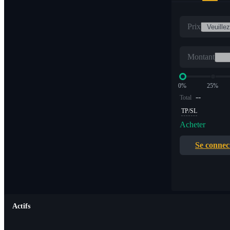
Prix
Montant
0%
25%
--
Total
TP/SL
Acheter
Se connec
Actifs