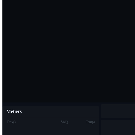
Télécharger l'ap
Français
Métiers
Prix
(
)
Vol
(
)
Temps