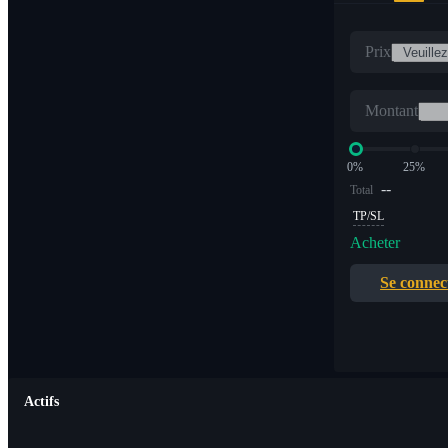
Prix
Montant
0%
25%
--
Total
TP/SL
Acheter
Se connec
Actifs