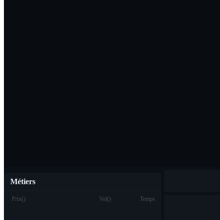
Télécharger l'ap
Français
Métiers
Prix
(
)
Vol
(
)
Temps