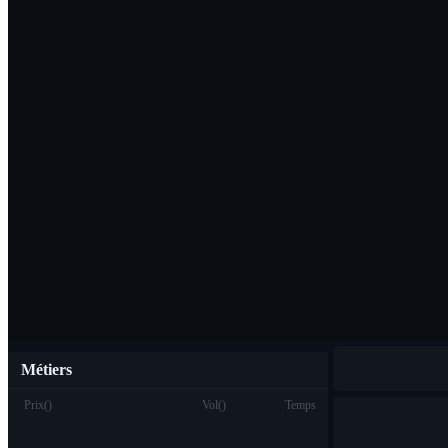
Télécharger l'ap
Français
Métiers
Prix
(
)
Vol
(
)
Temps