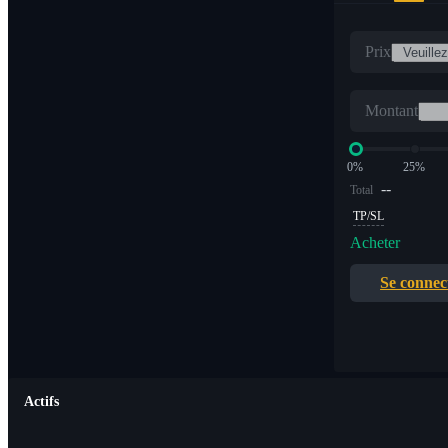
Prix
Montant
0%
25%
--
Total
TP/SL
Acheter
Se connec
Actifs