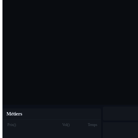
Télécharger l'ap
Français
Métiers
Prix
(
)
Vol
(
)
Temps