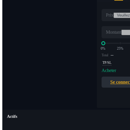
Prix
Montant
0%
25%
--
Total
TP/SL
Acheter
Se connec
Actifs