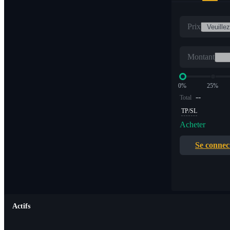
Prix
Montant
0%
25%
--
Total
TP/SL
Acheter
Se connec
Actifs