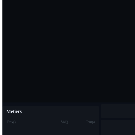
Télécharger l'ap
Français
Métiers
Prix
(
)
Vol
(
)
Temps