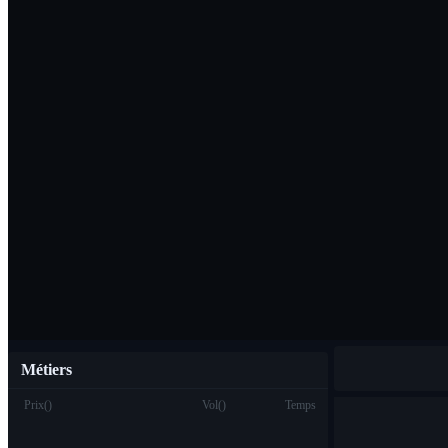
Télécharger l'ap
Français
Métiers
Prix
(
)
Vol
(
)
Temps