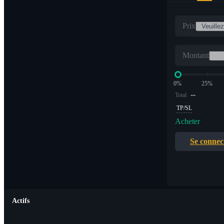
Prix
Montant
0%
25%
--
Total
TP/SL
Acheter
Se connec
Actifs