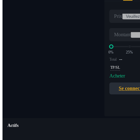
Prix
Montant
0%
25%
--
Total
TP/SL
Acheter
Se connec
Actifs