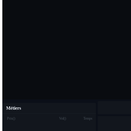
Télécharger l'ap
Français
Métiers
Prix
(
)
Vol
(
)
Temps