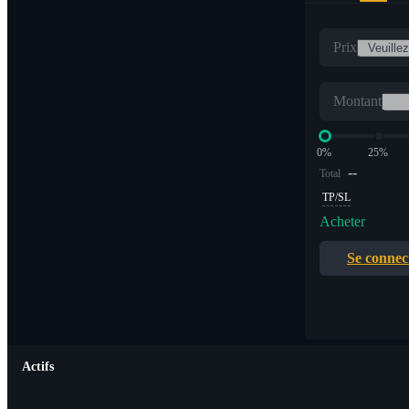
Prix
Montant
0%
25%
--
Total
TP/SL
Acheter
Se connec
Actifs