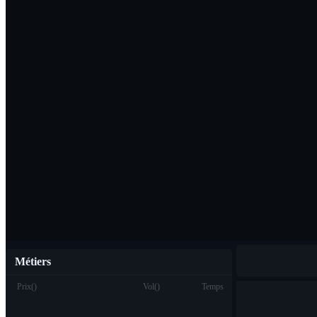
Télécharger l'ap
Français
Métiers
Prix
(
)
Vol
(
)
Temps