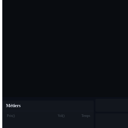
Télécharger l'ap
Français
Métiers
Prix
(
)
Vol
(
)
Temps