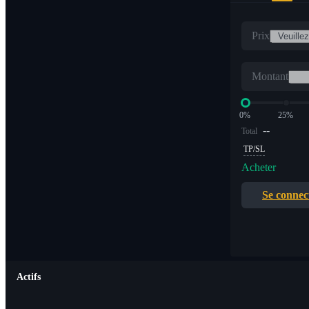
Prix
Montant
0%
25%
--
Total
TP/SL
Acheter
Se connec
Actifs