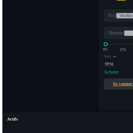
Prix
Montant
0%
25%
--
Total
TP/SL
Acheter
Se connec
Actifs