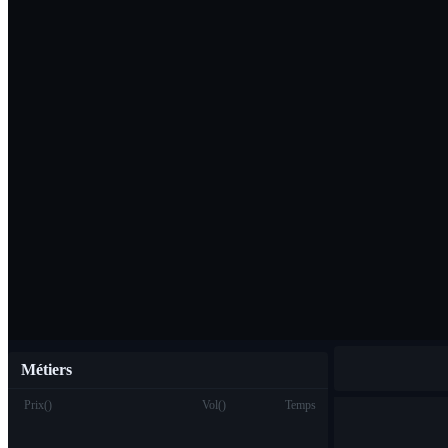
Télécharger l'ap
Français
Métiers
Prix
(
)
Vol
(
)
Temps