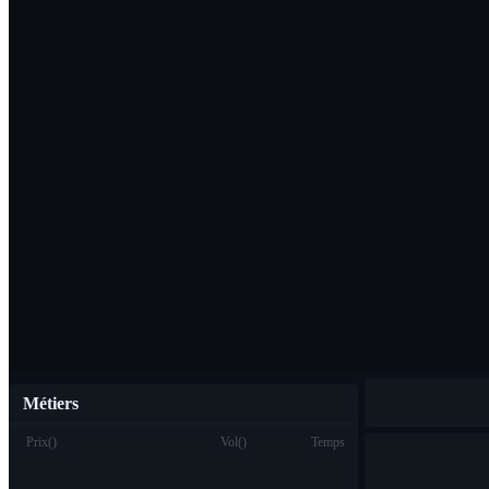
Télécharger l'ap
Français
Métiers
Prix
(
)
Vol
(
)
Temps