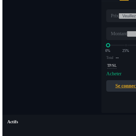
Prix
Montant
0%
25%
--
Total
TP/SL
Acheter
Se connec
Actifs