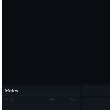
Télécharger l'ap
Français
Métiers
Prix
(
)
Vol
(
)
Temps