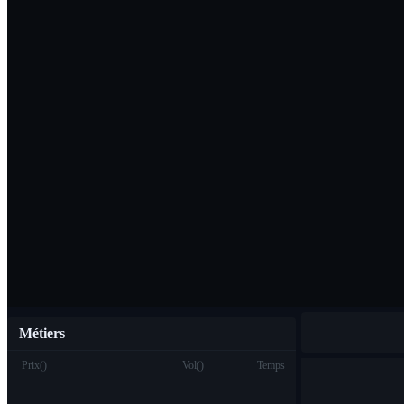
Télécharger l'ap
Français
Métiers
Prix
(
)
Vol
(
)
Temps