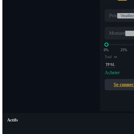
Prix
Montant
0%
25%
--
Total
TP/SL
Acheter
Se connec
Actifs