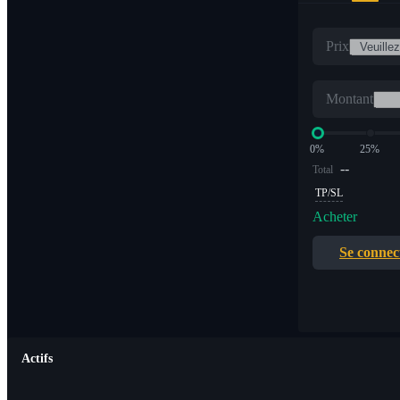
Prix
Montant
0%
25%
--
Total
TP/SL
Acheter
Se connec
Actifs