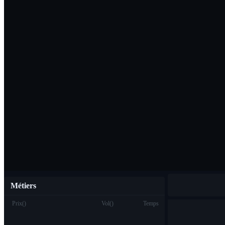
Télécharger l'ap
Français
Métiers
Prix
(
)
Vol
(
)
Temps