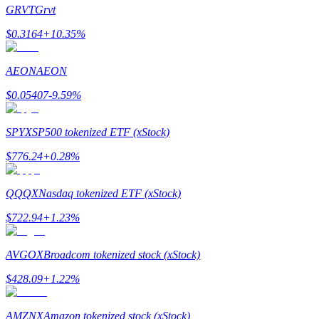
GRVT
Grvt
$
0.3164
+
10.35
%
AEON
AEON
Guide
$
0.05407
-9.59
%
Guide de démarrage des contrats à terme
SPYX
SP500 tokenized ETF (xStock)
$
776.24
+
0.28
%
QQQX
Nasdaq tokenized ETF (xStock)
$
722.94
+
1.23
%
Stratégies de trading
AVGOX
Broadcom tokenized stock (xStock)
Apprenez à rester rentable
$
428.09
+
1.22
%
AMZNX
Amazon tokenized stock (xStock)