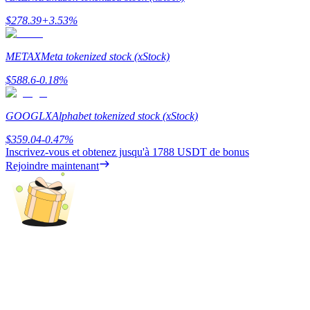
$
278.39
+
3.53
%
METAX
Meta tokenized stock (xStock)
Gagner
$
588.6
-0.18
%
GOOGLX
Alphabet tokenized stock (xStock)
$
359.04
-0.47
%
Inscrivez-vous et obtenez jusqu'à
1788 USDT
de bonus
Rejoindre maintenant
Cochon de puissance
Gagnez quotidiennement des récompenses compétitives