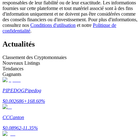
responsables de leur fiabilité ou de leur exactitude. Les informations
fournies sur cette plateforme et tout matériel associé sont à des fins
d'information uniquement et ne doivent pas être considérées comme
Devenez un trader de copie
des conseils financiers ou d'investissement. Pour plus d'informations,
consultez nos
Conditions d'utilisation
et notre
Politique de
Profitez du partage des bénéfices et des commissions de copy
confidentialité
.
trading
Actualités
Classement des Cryptomonnaies
Nouveaux Listings
Tendances
Gagnants
PIPEDOG
Pipedog
Information
$
0.002686
+
168.60
%
Analyse de mégadonnées, y compris des informations
commerciales, etc.
CC
Canton
$
0.08962
-11.35
%