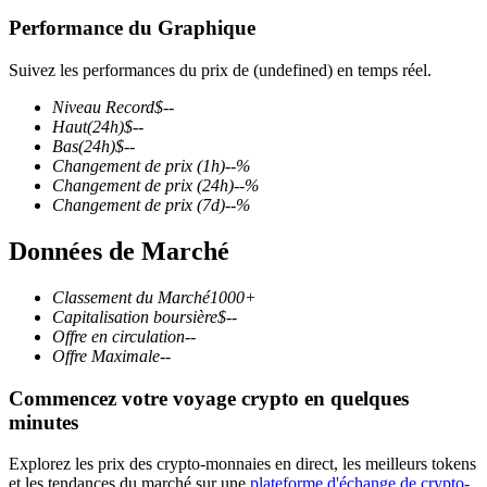
Performance du Graphique
Suivez les performances du prix de (undefined) en temps réel.
Niveau Record
$
--
Futures COIN-M
Haut
(24h)
$
--
Bas
(24h)
$
--
Contrats à terme sur crypto-monnaie
Changement de prix
(1h)
--
%
Changement de prix
(24h)
--
%
Changement de prix
(7d)
--
%
TradFi
Données de Marché
Produits dérivés sur actions, forex, métaux précieux et matières
premières
Classement du Marché
1000+
Capitalisation boursière
$
--
Offre en circulation
--
Offre Maximale
--
Commencez votre voyage crypto en quelques
minutes
Explorez les prix des crypto-monnaies en direct, les meilleurs tokens
et les tendances du marché sur une
plateforme d'échange de crypto-