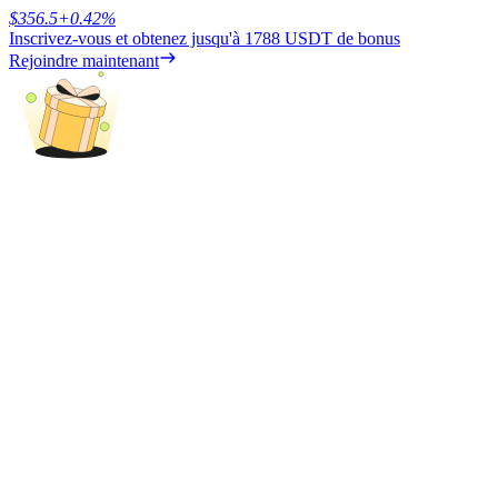
$
356.5
+
0.42
%
Inscrivez-vous et obtenez jusqu'à
1788 USDT
de bonus
Rejoindre maintenant
Blocages BTR
Des investissements exclusifs pour les détenteurs de BTR
Prêts
Service d'emprunt adossé à des cryptomonnaies