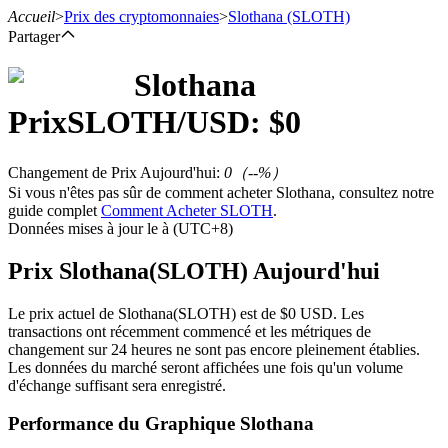
Accueil
>
Prix des cryptomonnaies
>
Slothana
(SLOTH)
Partager
Slothana
Prix
SLOTH
/USD: $
0
Contrats à terme
Changement de Prix Aujourd'hui
:
0
（
--
%）
Si vous n'êtes pas sûr de comment acheter Slothana, consultez notre
guide complet
Comment Acheter SLOTH
.
Données mises à jour le à (UTC+8)
Prix Slothana(SLOTH) Aujourd'hui
Le prix actuel de Slothana(SLOTH) est de $0 USD. Les
Futures USDT
transactions ont récemment commencé et les métriques de
changement sur 24 heures ne sont pas encore pleinement établies.
Futures utilisant l'USDT comme garantie
Les données du marché seront affichées une fois qu'un volume
d'échange suffisant sera enregistré.
Performance du Graphique Slothana