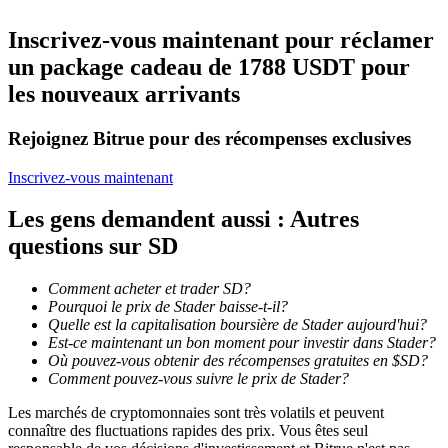
Inscrivez-vous maintenant pour réclamer
Devenez un trader de copie
un package cadeau de 1788 USDT pour
Profitez du partage des bénéfices et des commissions de copy
les nouveaux arrivants
trading
Rejoignez Bitrue pour des récompenses exclusives
Inscrivez-vous maintenant
Les gens demandent aussi : Autres
questions sur SD
Comment acheter et trader SD?
Pourquoi le prix de Stader baisse-t-il?
Information
Quelle est la capitalisation boursière de Stader aujourd'hui?
Analyse de mégadonnées, y compris des informations
Est-ce maintenant un bon moment pour investir dans Stader?
commerciales, etc.
Où pouvez-vous obtenir des récompenses gratuites en $SD?
Comment pouvez-vous suivre le prix de Stader?
Les marchés de cryptomonnaies sont très volatils et peuvent
connaître des fluctuations rapides des prix. Vous êtes seul