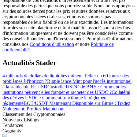
responsable de vos décisions d'investissement et Bitrue n'est pas
responsable des pertes que vous pourriez subir. Nous nous appuyons
sur des sources tierces pour les prix et autres données relatives aux
cryptomonnaies listées ci-dessus, et nous ne sommes pas
responsables de leur fiabilité ou de leur exactitude. Les informations
fournies sur cette plateforme et tout matériel associé sont à des fins
d'information uniquement et ne doivent pas être considérées comme
Guide
des conseils financiers ou d'investissement. Pour plus d'informations,
consultez nos
Conditions d'utilisation
et notre
Politique de
Guide de démarrage des contrats à terme
confidentialité
.
Actualités Stader
4 milliards de dollars de liquidités quittent Tether en 60 jours : des
problèmes à l'horizon ?
Ripple lance Mint pour l'accès institutionnel
à la stablecoin RLUSD
Custodie USDC de BNY : Comment les
institutions peuvent-elles frapper et racheter des USDC ?
Collatéral
des dérivés USDC : Comment fonctionne le règlement
réglementé
BOT/USDT Maintenant Disponible sur Bitrue : Tradez
Stratégies de trading
Maintenant, Profitez Maintenant
Classement des Cryptomonnaies
Apprenez à rester rentable
Nouveaux Listings
Tendances
Gagnants