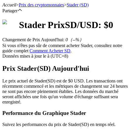
Accueil
>
Prix des cryptomonnaies
>
Stader
(SD)
Partager
Stader
Prix
SD
/USD: $
0
Contrats à terme
Changement de Prix Aujourd'hui
:
0
（
--
%）
Si vous n'êtes pas sûr de comment acheter Stader, consultez notre
guide complet
Comment Acheter SD
.
Données mises à jour le à (UTC+8)
Prix Stader(SD) Aujourd'hui
Le prix actuel de Stader(SD) est de $0 USD. Les transactions ont
récemment commencé et les métriques de changement sur 24 heures
ne sont pas encore pleinement établies. Les données du marché
Futures USDT
seront affichées une fois qu'un volume d'échange suffisant sera
enregistré.
Futures utilisant l'USDT comme garantie
Performance du Graphique Stader
Suivez les performances du prix de Stader(SD) en temps réel.