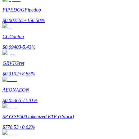
PIPEDOG
Pipedog
$
0.002565
+
156.50
%
Gagner
CC
Canton
$
0.09403
-5.43
%
GRVT
Grvt
$
0.3102
+
8.85
%
AEON
AEON
Cochon de puissance
$
0.05365
-11.01
%
Gagnez quotidiennement des récompenses compétitives
SPYX
SP500 tokenized ETF (xStock)
$
778.53
+
0.62
%