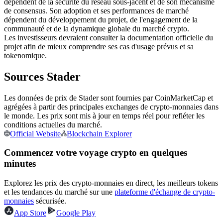
dépendent de la sécurité du réseau sous-jacent et de son mécanisme
de consensus. Son adoption et ses performances de marché
Futures USDC
dépendent du développement du projet, de l'engagement de la
communauté et de la dynamique globale du marché crypto.
Futures utilisant l'USDC comme garantie
Les investisseurs devraient consulter la documentation officielle du
projet afin de mieux comprendre ses cas d'usage prévus et sa
tokenomique.
Sources Stader
Les données de prix de Stader sont fournies par CoinMarketCap et
agrégées à partir des principales exchanges de crypto-monnaies dans
le monde. Les prix sont mis à jour en temps réel pour refléter les
conditions actuelles du marché.
Copie de Trading
Official Website
Blockchain Explorer
Rejoignez les meilleurs traders
Commencez votre voyage crypto en quelques
minutes
Explorez les prix des crypto-monnaies en direct, les meilleurs tokens
et les tendances du marché sur une
plateforme d'échange de crypto-
monnaies
sécurisée.
App Store
Google Play