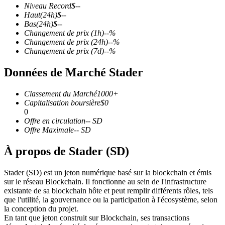
Niveau Record
$
--
Haut
(24h)
$
--
Bas
(24h)
$
--
Changement de prix
(1h)
--
%
Changement de prix
(24h)
--
%
Changement de prix
(7d)
--
%
Futures COIN-M
Données de Marché Stader
Contrats à terme sur crypto-monnaie
Classement du Marché
1000+
Capitalisation boursière
$
0
TradFi
0
Offre en circulation
--
SD
Produits dérivés sur actions, forex, métaux précieux et matières
Offre Maximale
--
SD
premières
À propos de Stader (SD)
Stader (SD) est un jeton numérique basé sur la blockchain et émis
sur le réseau Blockchain. Il fonctionne au sein de l'infrastructure
existante de sa blockchain hôte et peut remplir différents rôles, tels
que l'utilité, la gouvernance ou la participation à l'écosystème, selon
la conception du projet.
En tant que jeton construit sur Blockchain, ses transactions