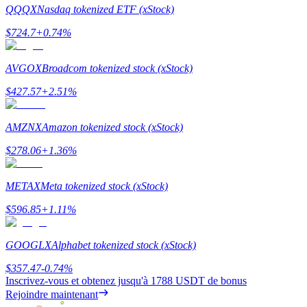
QQQX
Nasdaq tokenized ETF (xStock)
$
724.7
+
0.74
%
AVGOX
Broadcom tokenized stock (xStock)
Jalonnement
$
427.57
+
2.51
%
Des rendements élevés et un accès instantané
AMZNX
Amazon tokenized stock (xStock)
$
278.06
+
1.36
%
METAX
Meta tokenized stock (xStock)
$
596.85
+
1.11
%
Launchpool
GOOGLX
Alphabet tokenized stock (xStock)
Staking flexible pour gagner des jetons populaires
$
357.47
-0.74
%
Inscrivez-vous et obtenez jusqu'à
1788 USDT
de bonus
Rejoindre maintenant