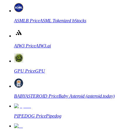
Devenez un trader de copie
ASMLB
Price
ASML Tokenized bStocks
Profitez du partage des bénéfices et des commissions de copy
trading
AIW3
Price
AIW3.ai
GPU
Price
GPU
Information
BABYASTEROID
Price
Baby Asteroid (asteroid.today)
Analyse de mégadonnées, y compris des informations
commerciales, etc.
PIPEDOG
Price
Pipedog