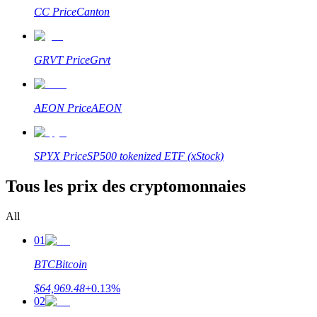
CC
Price
Canton
GRVT
Price
Grvt
Guide
Guide de démarrage des contrats à terme
AEON
Price
AEON
SPYX
Price
SP500 tokenized ETF (xStock)
Tous les prix des cryptomonnaies
All
01
Stratégies de trading
BTC
Bitcoin
Apprenez à rester rentable
$
64,969.48
+
0.13
%
02