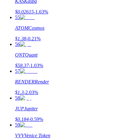
KAS
Kaspa
$
0.02615
-1.63
%
55
ATOM
Cosmos
$
1.38
-0.21
%
56
QNT
Quant
$
58.37
-1.03
%
57
RENDER
Render
$
1.3
-2.03
%
58
JUP
Jupiter
$
0.184
-0.59
%
59
VVV
Venice Token