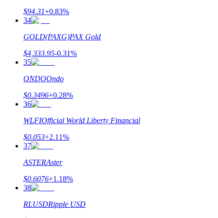
$
94.31
+
0.83
%
34
BTC Welcome Rewards
GOLD(PAXG)
PAX Gold
Deposit & Trade BTC to Share 25000 USDT prize pool!
$
4,333.95
-0.31
%
35
ONDO
Ondo
Deposit CASHCAT & Win
$
0.3496
+
0.28
%
Share 500000 CASHCAT prize pool
36
WLFI
Official World Liberty Financial
$
0.053
+
2.11
%
Exclusive for BitMart Users
37
Register & Trade to Win 500,000 USDT
ASTER
Aster
$
0.6076
+
1.18
%
38
Precious Metals Trading Carnival
RLUSD
Ripple USD
Trade Gold & Silver · 33,333 USDT Bonus