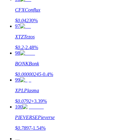
CFX
Conflux
$
0.0423
0
%
97
XTZ
Tezos
$
0.2
-2.48
%
98
BONK
Bonk
$
0.00000245
-0.4
%
99
XPL
Plasma
$
0.0792
+
3.39
%
100
PIEVERSE
Pieverse
$
0.7897
-1.54
%