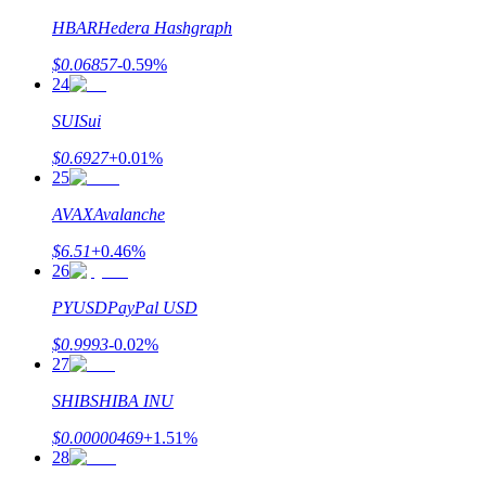
Bitrue
AI
HBAR
Hedera Hashgraph
$
0.06857
-0.59
%
24
SUI
Sui
$
0.6927
+
0.01
%
25
Partenaires Bitrue
AVAX
Avalanche
$
6.51
+
0.46
%
26
PYUSD
PayPal USD
$
0.9993
-0.02
%
27
SHIB
SHIBA INU
Affiliés Bitrue
$
0.00000469
+
1.51
%
28
Jusqu'à 65 % de commissions !