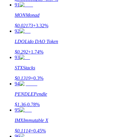
91
MON
Monad
$
0.02173
+
3.32
%
92
LDO
Lido DAO Token
$
0.292
+
1.74
%
93
STX
Stacks
$
0.1319
+
0.3
%
94
PENDLE
Pendle
$
1.36
-0.78
%
95
IMX
Immutable X
$
0.1114
+
0.45
%
96