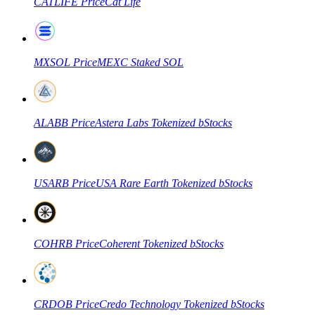
CATLIFE
Price
Cat Life
MXSOL
Price
MEXC Staked SOL
Futures COIN-M
Contrats à terme sur crypto-monnaie
ALABB
Price
Astera Labs Tokenized bStocks
TradFi
Produits dérivés sur actions, forex, métaux précieux et matières
USARB
Price
USA Rare Earth Tokenized bStocks
premières
COHRB
Price
Coherent Tokenized bStocks
CRDOB
Price
Credo Technology Tokenized bStocks