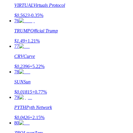
VIRTUAL
Virtuals Protocol
$
0.5623
-0.35
%
76
TRUMP
Official Trump
$
1.49
+
1.21
%
77
CRV
Curve
$
0.2396
+
5.22
%
78
SUN
Sun
$
0.01815
+
0.77
%
79
PYTH
Pyth Network
$
0.0426
+
2.15
%
80
ZRO
LayerZero