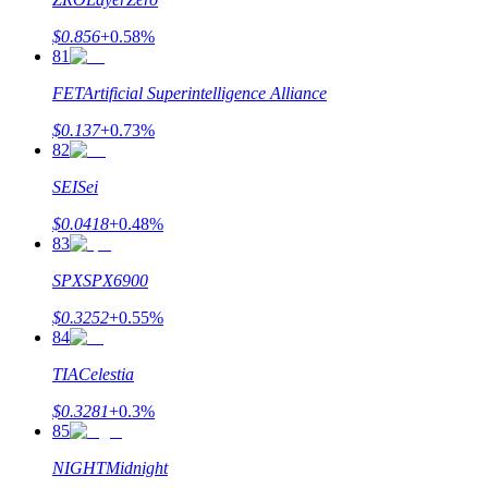
$
0.856
+
0.58
%
81
FET
Artificial Superintelligence Alliance
$
0.137
+
0.73
%
82
SEI
Sei
$
0.0418
+
0.48
%
83
SPX
SPX6900
$
0.3252
+
0.55
%
84
TIA
Celestia
$
0.3281
+
0.3
%
85
NIGHT
Midnight