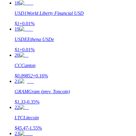
18
USD1
World Liberty Financial USD
$
1
+
0.01
%
19
USDE
Ethena USDe
$
1
+
0.01
%
Investissement automobile
20
Obtenez des bénéfices à long terme et des intérêts flexibles
CC
Canton
$
0.09852
+
0.16
%
21
GRAM
Gram (prev. Toncoin)
$
1.33
-0.35
%
22
LTC
Litecoin
Apprenez le Staking
$
45.47
-1.55
%
Découvrez comment gagner un revenu passif
23