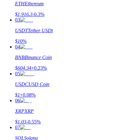
ETH
Ethereum
$
1,916.3
-0.3
%
03
USDT
Tether USDt
Gagner
$
1
0
%
04
BNB
Binance Coin
$
604.34
+
0.23
%
05
USDC
USD Coin
$
1
+
0.08
%
Cochon de puissance
06
Gagnez quotidiennement des récompenses compétitives
XRP
XRP
$
1.03
-0.55
%
07
SOL
Solana