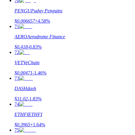
70
PENGU
Pudgy Penguins
$
0.006657
+
4.58
%
71
AERO
Aerodrome Finance
$
0.418
-0.83
%
72
VET
VeChain
$
0.00471
-1.46
%
73
DASH
dash
$
31.02
-1.83
%
74
ETHFI
ETHFI
$
0.3965
+
1.64
%
75