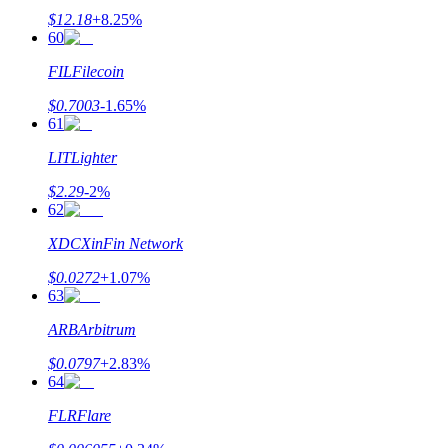
$
12.18
+
8.25
%
60
FIL
Filecoin
$
0.7003
-1.65
%
61
LIT
Lighter
$
2.29
-2
%
62
XDC
XinFin Network
$
0.0272
+
1.07
%
63
ARB
Arbitrum
$
0.0797
+
2.83
%
64
FLR
Flare