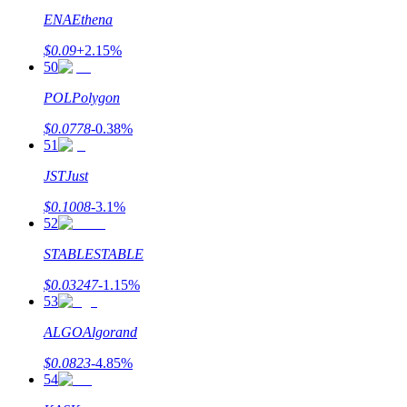
ENA
Ethena
$
0.09
+
2.15
%
50
POL
Polygon
$
0.0778
-0.38
%
51
Télécharger
l'application Bitrue
JST
Just
$
0.1008
-3.1
%
52
STABLE
STABLE
$
0.03247
-1.15
%
53
Français
ALGO
Algorand
$
0.0823
-4.85
%
54