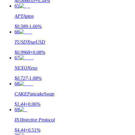
$
0.006055
+
0.34
%
65
APT
Aptos
$
0.589
-1.66
%
66
TUSD
TrueUSD
$
0.9968
+
0.08
%
67
NEXO
Nexo
$
0.727
-1.08
%
68
CAKE
PancakeSwap
$
1.44
+
0.06
%
69
INJ
Injective Protocol
$
4.44
+
0.51
%