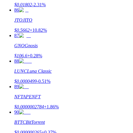
$
0.01802
-2.31
%
86
JTO
JITO
$
0.5662
+
10.82
%
87
GNO
Gnosis
$
106.6
+
0.28
%
88
LUNC
Luna Classic
$
0.0000499
-0.51
%
89
NFT
APENFT
$
0.0000002784
+
1.86
%
90
BTTC
BitTorrent
$
0.000000265
+
0.37
%