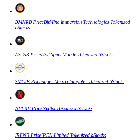
Futures USDC
Futures utilisant l'USDC comme garantie
BMNRB
Price
BitMine Immersion Technologies Tokenized
bStocks
ASTSB
Price
AST SpaceMobile Tokenized bStocks
SMCIB
Price
Super Micro Computer Tokenized bStocks
Copie de Trading
Rejoignez les meilleurs traders
NFLXB
Price
Netflix Tokenized bStocks
IRENB
Price
IREN Limited Tokenized bStocks