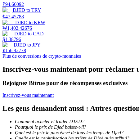
₹
94.66092
DJED
to
TRY
Gagner
₺
47.45788
DJED
to
KRW
₩
1,402.42676
DJED
to
CAD
$
1.38796
DJED
to
JPY
¥
156.92778
Plus de conversions de crypto-monnaies
Inscrivez-vous maintenant pour réclamer 
Cochon de puissance
Rejoignez Bitrue pour des récompenses exclusives
Gagnez quotidiennement des récompenses compétitives
Inscrivez-vous maintenant
Les gens demandent aussi : Autres questi
Comment acheter et trader DJED?
Pourquoi le prix de Djed baisse-t-il?
Quel est le prix le plus élevé de tous les temps de Djed?
Quelle est la capitalisation boursière de Djed aujourd'hui?