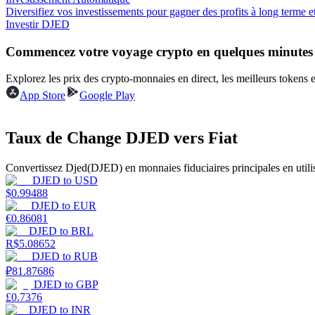
Diversifiez vos investissements pour gagner des profits à long terme et 
Investir DJED
Guide
Commencez votre voyage crypto en quelques minutes
Guide de démarrage des contrats à terme
Explorez les prix des crypto-monnaies en direct, les meilleurs tokens
App Store
Google Play
Taux de Change DJED vers Fiat
Convertissez Djed(DJED) en monnaies fiduciaires principales en utilis
DJED
to
USD
$
0.99488
Stratégies de trading
DJED
to
EUR
€
0.86081
Apprenez à rester rentable
DJED
to
BRL
R$
5.08652
DJED
to
RUB
₽
81.87686
DJED
to
GBP
£
0.7376
DJED
to
INR