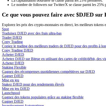
La capitalisation boursière se classe parmi les 25% premières.
Devenez un trader de copie
Le nombre de followers sur Twitter/X se classe parmi les 25% 
Profitez du partage des bénéfices et des commissions de copy t
Ce que vous pouvez faire avec $DJED sur 
Explorez les prix des crypto-monnaies en direct, les meilleurs tokens
Spot
Traduisez DJED avec des frais ultra-bas
Trader DJED
Copy Trading
Copiez le trading des meilleurs traders de DJED pour des profits à lo
Copy Trading DJED
Acheter DJED
Achetez DJED sur Bitrue en utilisant des cartes de crédit/débit, des v
Information
Acheter DJED
Staking Flexible
Analyse de mégadonnées, y compris des informations commercia
Gagnez des récompenses quotidiennes compétitives sur DJED
Gagner DJED
Mise en jeu
Stakez DJED pour des rendements élevés
Mise en jeu DJED
Launchpool
Gagnez des tokens populaires grâce au staking flexible
Gagner DJED
Investissement Automatique