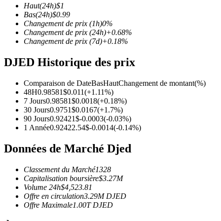
Haut
(24h)
$
1
Bas
(24h)
$
0.99
Changement de prix
(1h)
0
%
Changement de prix
(24h)
+
0.68
%
Changement de prix
(7d)
+
0.18
%
Futures COIN-M
DJED Historique des prix
Contrats à terme sur crypto-monnaie
Comparaison de Date
Bas
Haut
Changement de montant
(%)
48H
0.9858
1
$
0.011
(
+
1.11
%)
TradFi
7 Jours
0.9858
1
$
0.0018
(
+
0.18
%)
30 Jours
0.975
1
$
0.0167
(
+
1.7
%)
Produits dérivés sur actions, forex, métaux précieux et matières
90 Jours
0.9242
1
$
-0.0003
(
-0.03
%)
1 Année
0.9242
2.54
$
-0.0014
(
-0.14
%)
Données de Marché Djed
Classement du Marché
1328
Capitalisation boursière
$
3.27M
Volume 24h
$
4,523.81
Offre en circulation
3.29M
DJED
Offre Maximale
1.00T
DJED
Futures USDC