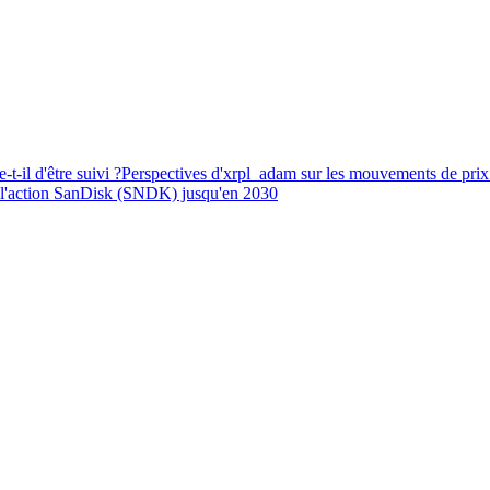
t-il d'être suivi ?
Perspectives d'xrpl_adam sur les mouvements de pr
 l'action SanDisk (SNDK) jusqu'en 2030