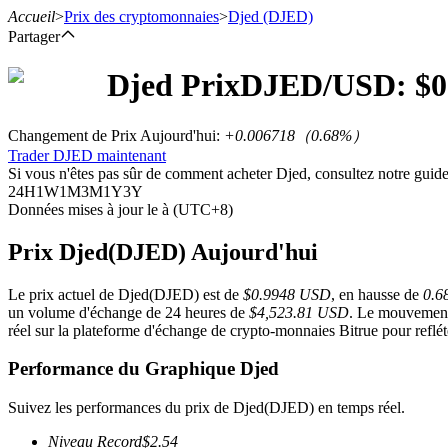
Accueil
>
Prix des cryptomonnaies
>
Djed
(DJED)
Partager
Djed
Prix
DJED
/USD: $
0
Contrats à terme
Changement de Prix Aujourd'hui
:
+0.006718
（
0.68
%）
Trader DJED maintenant
Si vous n'êtes pas sûr de comment acheter Djed, consultez notre gui
24H
1W
1M
3M
1Y
3Y
Données mises à jour le à (UTC+8)
Prix Djed(DJED) Aujourd'hui
Le prix actuel de Djed(DJED) est de
$0.9948 USD
, en hausse de
0.6
Futures USDT
un volume d'échange de 24 heures de
$4,523.81 USD
. Le mouvement 
réel sur la plateforme d'échange de crypto-monnaies Bitrue pour reflét
Futures utilisant l'USDT comme garantie
Performance du Graphique Djed
Suivez les performances du prix de Djed(DJED) en temps réel.
Niveau Record
$
2.54