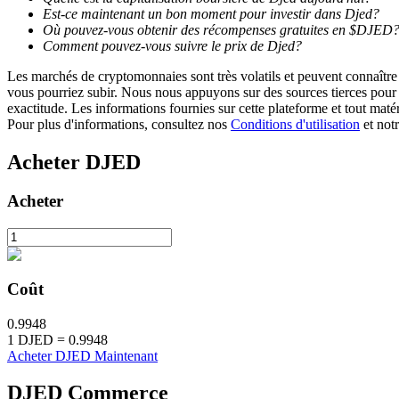
Est-ce maintenant un bon moment pour investir dans Djed?
Où pouvez-vous obtenir des récompenses gratuites en $DJED
Jalonnement
Comment pouvez-vous suivre le prix de Djed?
Des rendements élevés et un accès instantané
Les marchés de cryptomonnaies sont très volatils et peuvent connaître 
vous pourriez subir. Nous nous appuyons sur des sources tierces pour l
exactitude. Les informations fournies sur cette plateforme et tout mat
Pour plus d'informations, consultez nos
Conditions d'utilisation
et not
Acheter
DJED
Acheter
Launchpool
Staking flexible pour gagner des jetons populaires
Coût
0.9948
1
DJED
=
0.9948
Acheter DJED Maintenant
DJED
Commerce