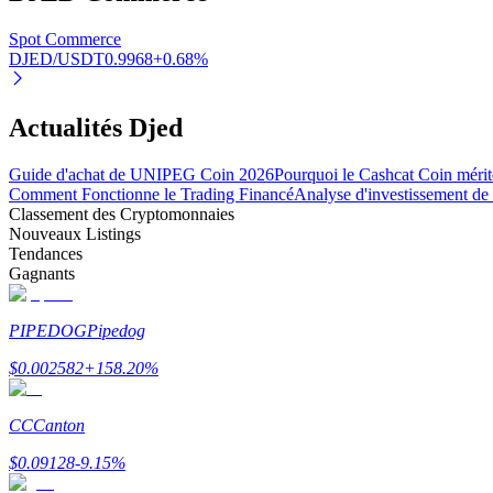
Spot Commerce
DJED/USDT
0.9968
+
0.68
%
Blocages BTR
Des investissements exclusifs pour les détenteurs de BTR
Actualités Djed
Guide d'achat de UNIPEG Coin 2026
Pourquoi le Cashcat Coin mérite-
Comment Fonctionne le Trading Financé
Analyse d'investissement de
Classement des Cryptomonnaies
Nouveaux Listings
Tendances
Gagnants
PIPEDOG
Pipedog
Prêts
$
0.002582
+
158.20
%
Service d'emprunt adossé à des cryptomonnaies
CC
Canton
$
0.09128
-9.15
%