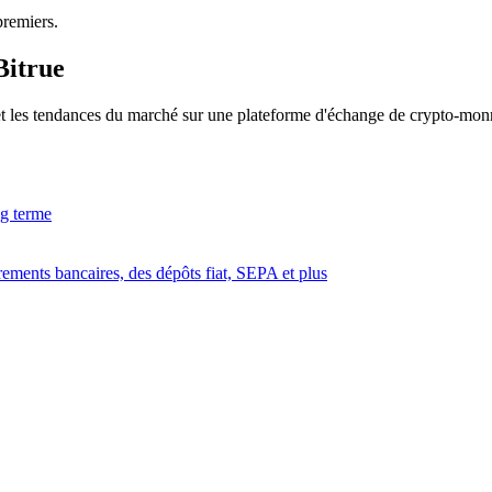
premiers.
rading
Bitrue
 et les tendances du marché sur une plateforme d'échange de crypto-monn
ng terme
irements bancaires, des dépôts fiat, SEPA et plus
les, etc.