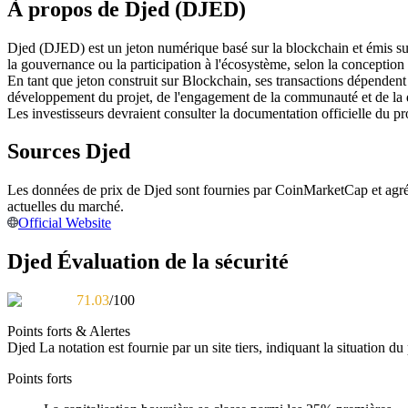
À propos de Djed (DJED)
Futures utilisant l'USDC comme garantie
Djed (DJED) est un jeton numérique basé sur la blockchain et émis sur le
la gouvernance ou la participation à l'écosystème, selon la conception 
En tant que jeton construit sur Blockchain, ses transactions dépende
développement du projet, de l'engagement de la communauté et de la
Les investisseurs devraient consulter la documentation officielle du 
Sources Djed
Les données de prix de Djed sont fournies par CoinMarketCap et agrégé
Copie de Trading
actuelles du marché.
Official Website
Rejoignez les meilleurs traders
Djed Évaluation de la sécurité
71.03
/100
Points forts & Alertes
Djed
La notation est fournie par un site tiers, indiquant la situation du
Points forts