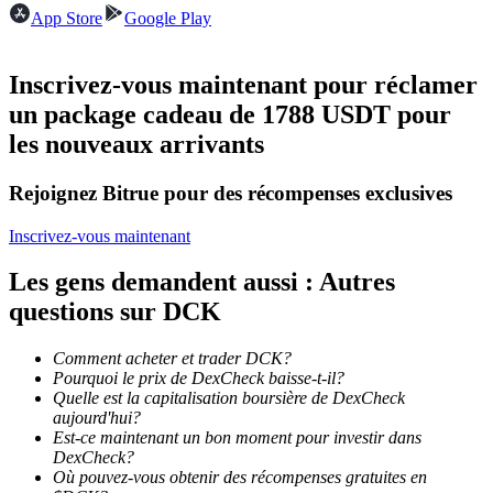
App Store
Google Play
Devenez un trader de copie
Inscrivez-vous maintenant pour réclamer
Profitez du partage des bénéfices et des commissions de copy
un package cadeau de 1788 USDT pour
trading
les nouveaux arrivants
Rejoignez Bitrue pour des récompenses exclusives
Inscrivez-vous maintenant
Les gens demandent aussi : Autres
questions sur DCK
Information
Comment acheter et trader DCK?
Analyse de mégadonnées, y compris des informations
Pourquoi le prix de DexCheck baisse-t-il?
commerciales, etc.
Quelle est la capitalisation boursière de DexCheck
aujourd'hui?
Est-ce maintenant un bon moment pour investir dans
DexCheck?
Où pouvez-vous obtenir des récompenses gratuites en