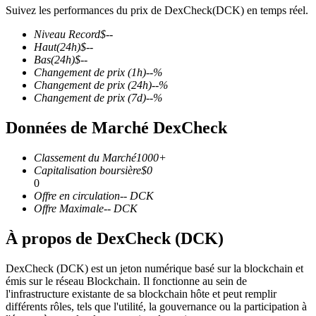
Suivez les performances du prix de DexCheck(DCK) en temps réel.
Niveau Record
$
--
Haut
(24h)
$
--
Bas
(24h)
$
--
Changement de prix
(1h)
--
%
Futures COIN-M
Changement de prix
(24h)
--
%
Changement de prix
(7d)
--
%
Contrats à terme sur crypto-monnaie
Données de Marché DexCheck
TradFi
Classement du Marché
1000+
Capitalisation boursière
$
0
Produits dérivés sur actions, forex, métaux précieux et matières
0
premières
Offre en circulation
--
DCK
Offre Maximale
--
DCK
À propos de DexCheck (DCK)
DexCheck (DCK) est un jeton numérique basé sur la blockchain et
émis sur le réseau Blockchain. Il fonctionne au sein de
l'infrastructure existante de sa blockchain hôte et peut remplir
différents rôles, tels que l'utilité, la gouvernance ou la participation à