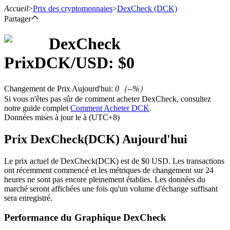
Accueil
>
Prix des cryptomonnaies
>
DexCheck
(DCK)
Partager
DexCheck
Prix
DCK
/USD: $
0
Contrats à terme
Changement de Prix Aujourd'hui
:
0
（
--
%）
Si vous n'êtes pas sûr de comment acheter DexCheck, consultez
notre guide complet
Comment Acheter DCK
.
Données mises à jour le à (UTC+8)
Prix DexCheck(DCK) Aujourd'hui
Le prix actuel de DexCheck(DCK) est de $0 USD. Les transactions
Futures USDT
ont récemment commencé et les métriques de changement sur 24
heures ne sont pas encore pleinement établies. Les données du
Futures utilisant l'USDT comme garantie
marché seront affichées une fois qu'un volume d'échange suffisant
sera enregistré.
Performance du Graphique DexCheck