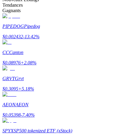
Tendances
Gagnants
PIPEDOG
Pipedog
Gagner
$
0.002432
-13.42
%
CC
Canton
$
0.08976
+
2.08
%
GRVT
Grvt
$
0.3095
+
5.18
%
Cochon de puissance
AEON
AEON
Gagnez quotidiennement des récompenses compétitives
$
0.05398
-7.40
%
SPYX
SP500 tokenized ETF (xStock)