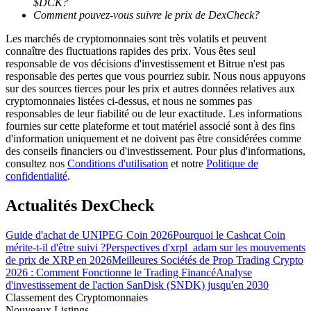
$DCK?
Comment pouvez-vous suivre le prix de DexCheck?
Les marchés de cryptomonnaies sont très volatils et peuvent
connaître des fluctuations rapides des prix. Vous êtes seul
responsable de vos décisions d'investissement et Bitrue n'est pas
responsable des pertes que vous pourriez subir. Nous nous appuyons
Guide
sur des sources tierces pour les prix et autres données relatives aux
cryptomonnaies listées ci-dessus, et nous ne sommes pas
Guide de démarrage des contrats à terme
responsables de leur fiabilité ou de leur exactitude. Les informations
fournies sur cette plateforme et tout matériel associé sont à des fins
d'information uniquement et ne doivent pas être considérées comme
des conseils financiers ou d'investissement. Pour plus d'informations,
consultez nos
Conditions d'utilisation
et notre
Politique de
confidentialité
.
Actualités DexCheck
Guide d'achat de UNIPEG Coin 2026
Pourquoi le Cashcat Coin
Stratégies de trading
mérite-t-il d'être suivi ?
Perspectives d'xrpl_adam sur les mouvements
de prix de XRP en 2026
Meilleures Sociétés de Prop Trading Crypto
Apprenez à rester rentable
2026 : Comment Fonctionne le Trading Financé
Analyse
d'investissement de l'action SanDisk (SNDK) jusqu'en 2030
Classement des Cryptomonnaies
Nouveaux Listings