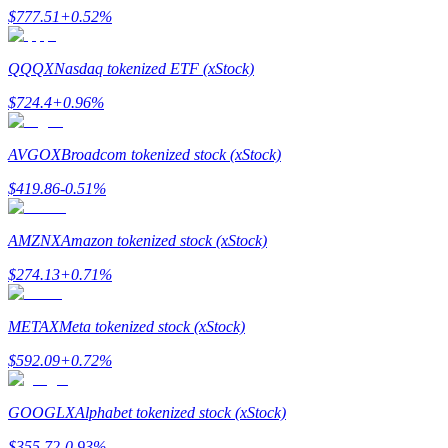
$
777.51
+
0.52
%
QQQX
Nasdaq tokenized ETF (xStock)
$
724.4
+
0.96
%
Jalonnement
Des rendements élevés et un accès instantané
AVGOX
Broadcom tokenized stock (xStock)
$
419.86
-0.51
%
AMZNX
Amazon tokenized stock (xStock)
$
274.13
+
0.71
%
METAX
Meta tokenized stock (xStock)
Launchpool
$
592.09
+
0.72
%
Staking flexible pour gagner des jetons populaires
GOOGLX
Alphabet tokenized stock (xStock)
$
355.72
-0.93
%