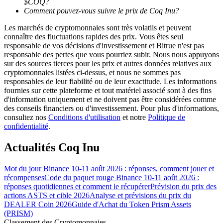
$COQ?
Comment pouvez-vous suivre le prix de Coq Inu?
Les marchés de cryptomonnaies sont très volatils et peuvent
connaître des fluctuations rapides des prix. Vous êtes seul
responsable de vos décisions d'investissement et Bitrue n'est pas
responsable des pertes que vous pourriez subir. Nous nous appuyons
Guide
sur des sources tierces pour les prix et autres données relatives aux
cryptomonnaies listées ci-dessus, et nous ne sommes pas
Guide de démarrage des contrats à terme
responsables de leur fiabilité ou de leur exactitude. Les informations
fournies sur cette plateforme et tout matériel associé sont à des fins
d'information uniquement et ne doivent pas être considérées comme
des conseils financiers ou d'investissement. Pour plus d'informations,
consultez nos
Conditions d'utilisation
et notre
Politique de
confidentialité
.
Actualités Coq Inu
Mot du jour Binance 10-11 août 2026 : réponses, comment jouer et
Stratégies de trading
récompenses
Code du paquet rouge Binance 10-11 août 2026 :
réponses quotidiennes et comment le récupérer
Prévision du prix des
Apprenez à rester rentable
actions ASTS et cible 2026
Analyse et prévisions du prix du
DEALER Coin 2026
Guide d'Achat du Token Prism Assets
(PRISM)
Classement des Cryptomonnaies