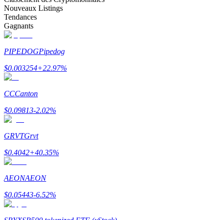
Nouveaux Listings
Tendances
Gagnants
PIPEDOG
Pipedog
Gagner
$
0.003254
+
22.97
%
CC
Canton
$
0.09813
-2.02
%
GRVT
Grvt
$
0.4042
+
40.35
%
Cochon de puissance
Gagnez quotidiennement des récompenses compétitives
AEON
AEON
$
0.05443
-6.52
%