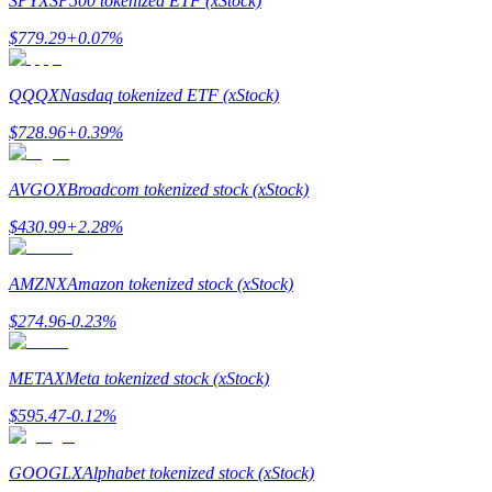
SPYX
SP500 tokenized ETF (xStock)
$
779.29
+
0.07
%
QQQX
Nasdaq tokenized ETF (xStock)
Jalonnement
$
728.96
+
0.39
%
Des rendements élevés et un accès instantané
AVGOX
Broadcom tokenized stock (xStock)
$
430.99
+
2.28
%
AMZNX
Amazon tokenized stock (xStock)
$
274.96
-0.23
%
METAX
Meta tokenized stock (xStock)
Launchpool
$
595.47
-0.12
%
Staking flexible pour gagner des jetons populaires
GOOGLX
Alphabet tokenized stock (xStock)