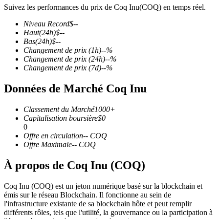
Suivez les performances du prix de Coq Inu(COQ) en temps réel.
Niveau Record
$
--
Haut
(24h)
$
--
Bas
(24h)
$
--
Changement de prix
(1h)
--
%
Futures COIN-M
Changement de prix
(24h)
--
%
Changement de prix
(7d)
--
%
Contrats à terme sur crypto-monnaie
Données de Marché Coq Inu
TradFi
Classement du Marché
1000+
Capitalisation boursière
$
0
Produits dérivés sur actions, forex, métaux précieux et matières
0
premières
Offre en circulation
--
COQ
Offre Maximale
--
COQ
À propos de Coq Inu (COQ)
Coq Inu (COQ) est un jeton numérique basé sur la blockchain et
émis sur le réseau Blockchain. Il fonctionne au sein de
l'infrastructure existante de sa blockchain hôte et peut remplir
différents rôles, tels que l'utilité, la gouvernance ou la participation à