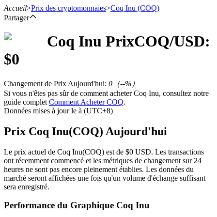
Accueil
>
Prix des cryptomonnaies
>
Coq Inu
(COQ)
Partager
Coq Inu
Prix
COQ
/USD:
$
0
Contrats à terme
Changement de Prix Aujourd'hui
:
0
（
--
%）
Si vous n'êtes pas sûr de comment acheter Coq Inu, consultez notre
guide complet
Comment Acheter COQ
.
Données mises à jour le à (UTC+8)
Prix Coq Inu(COQ) Aujourd'hui
Le prix actuel de Coq Inu(COQ) est de $0 USD. Les transactions
Futures USDT
ont récemment commencé et les métriques de changement sur 24
heures ne sont pas encore pleinement établies. Les données du
Futures utilisant l'USDT comme garantie
marché seront affichées une fois qu'un volume d'échange suffisant
sera enregistré.
Performance du Graphique Coq Inu