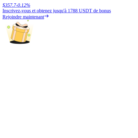
$
357.7
-0.12
%
Inscrivez-vous et obtenez jusqu'à
1788 USDT
de bonus
Rejoindre maintenant
Blocages BTR
Des investissements exclusifs pour les détenteurs de BTR
Prêts
Service d'emprunt adossé à des cryptomonnaies