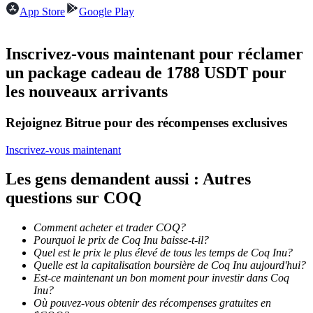
App Store
Google Play
Devenez un trader de copie
Inscrivez-vous maintenant pour réclamer
Profitez du partage des bénéfices et des commissions de copy
un package cadeau de 1788 USDT pour
trading
les nouveaux arrivants
Rejoignez Bitrue pour des récompenses exclusives
Inscrivez-vous maintenant
Les gens demandent aussi : Autres
questions sur COQ
Information
Comment acheter et trader COQ?
Analyse de mégadonnées, y compris des informations
Pourquoi le prix de Coq Inu baisse-t-il?
commerciales, etc.
Quel est le prix le plus élevé de tous les temps de Coq Inu?
Quelle est la capitalisation boursière de Coq Inu aujourd'hui?
Est-ce maintenant un bon moment pour investir dans Coq
Inu?
Où pouvez-vous obtenir des récompenses gratuites en