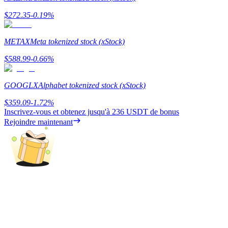
$
272.35
-0.19
%
METAX
Meta tokenized stock (xStock)
Gagner
$
588.99
-0.66
%
GOOGLX
Alphabet tokenized stock (xStock)
$
359.09
-1.72
%
Inscrivez-vous et obtenez jusqu'à
236 USDT
de bonus
Rejoindre maintenant
Cochon de puissance
Gagnez quotidiennement des récompenses compétitives