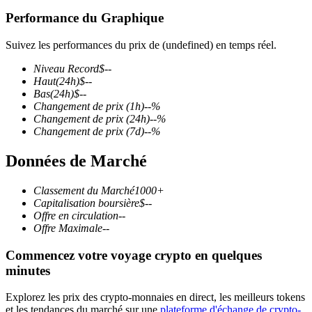
Performance du Graphique
Suivez les performances du prix de (undefined) en temps réel.
Niveau Record
$
--
Futures COIN-M
Haut
(24h)
$
--
Bas
(24h)
$
--
Contrats à terme sur crypto-monnaie
Changement de prix
(1h)
--
%
Changement de prix
(24h)
--
%
Changement de prix
(7d)
--
%
TradFi
Données de Marché
Produits dérivés sur actions, forex, métaux précieux et matières
premières
Classement du Marché
1000+
Capitalisation boursière
$
--
Offre en circulation
--
Offre Maximale
--
Commencez votre voyage crypto en quelques
minutes
Explorez les prix des crypto-monnaies en direct, les meilleurs tokens
et les tendances du marché sur une
plateforme d'échange de crypto-