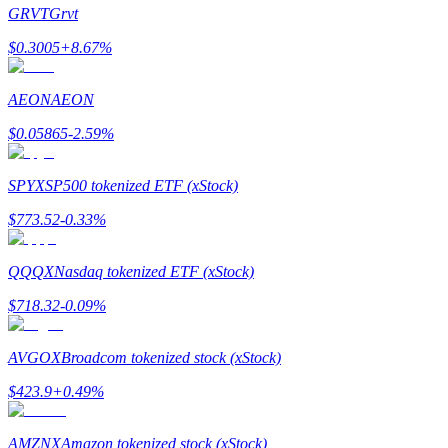
GRVT
Grvt
$
0.3005
+
8.67
%
AEON
AEON
Guide
$
0.05865
-2.59
%
Guide de démarrage des contrats à terme
SPYX
SP500 tokenized ETF (xStock)
$
773.52
-0.33
%
QQQX
Nasdaq tokenized ETF (xStock)
$
718.32
-0.09
%
Stratégies de trading
AVGOX
Broadcom tokenized stock (xStock)
Apprenez à rester rentable
$
423.9
+
0.49
%
AMZNX
Amazon tokenized stock (xStock)