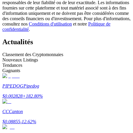
responsables de leur fiabilité ou de leur exactitude. Les informations
fournies sur cette plateforme et tout matériel associé sont à des fins
d'information uniquement et ne doivent pas être considérées comme
Devenez un trader de copie
des conseils financiers ou d'investissement. Pour plus d'informations,
consultez nos
Conditions d'utilisation
et notre
Politique de
Profitez du partage des bénéfices et des commissions de copy
confidentialité
.
trading
Actualités
Classement des Cryptomonnaies
Nouveaux Listings
Tendances
Gagnants
PIPEDOG
Pipedog
Information
$
0.002828
+
182.80
%
Analyse de mégadonnées, y compris des informations
commerciales, etc.
CC
Canton
$
0.08855
-12.62
%