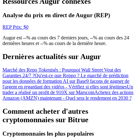
Ressources Augur connexes
Gagnez des prix et des récompenses exclusives
Analyse du prix en direct de Augur (REP)
Se connecter
S'inscrire
REP
Prix
: $
0
Augur est --% au cours des 7 derniers jours, --% au cours des 24
dernières heures et --% au cours de la dernière heure.
Dernières actualités sur Augur
Marché des Repo Tokenisés : Pourquoi Wall Street Veut des
Garanties 24/7 ?
Qu'est-ce que Reppo ? Le marché de prédiction
Se connecter
S'inscrire
pour les données de formation AI sur Base
9 façons de gagner de
l'argent en regardant des vidéos - Vérifiez si elles sont légitimes
Un
trader a réalisé un profit de 910X sur Marscoin
Achetez des actions
Amazon (AMZN) maintenant - Quel sera le rendement en 2030 ?
Comment acheter d'autres
cryptomonnaies sur Bitrue
Centre de
Cryptomonnaies les plus populaires
récompenses