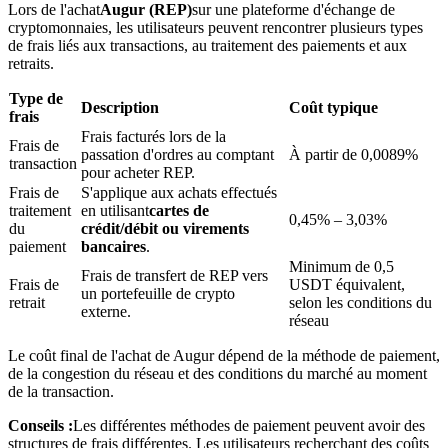
Lors de l'achat
Augur (REP)
sur une plateforme d'échange de
cryptomonnaies, les utilisateurs peuvent rencontrer plusieurs types
de frais liés aux transactions, au traitement des paiements et aux
retraits.
Type de
Description
Coût typique
frais
Blocages BTR
Frais facturés lors de la
Frais de
passation d'ordres au comptant
À partir de 0,0089%
transaction
Des investissements exclusifs pour les détenteurs de BTR
pour acheter REP.
Frais de
S'applique aux achats effectués
traitement
en utilisant
cartes de
0,45% – 3,03%
du
crédit/débit ou virements
paiement
bancaires
.
Minimum de 0,5
Frais de transfert de REP vers
Frais de
USDT équivalent,
un portefeuille de crypto
retrait
selon les conditions du
externe.
réseau
Le coût final de l'achat de Augur dépend de la méthode de paiement,
Prêts
de la congestion du réseau et des conditions du marché au moment
de la transaction.
Service d'emprunt adossé à des cryptomonnaies
Conseils :
Les différentes méthodes de paiement peuvent avoir des
structures de frais différentes. Les utilisateurs recherchant des coûts