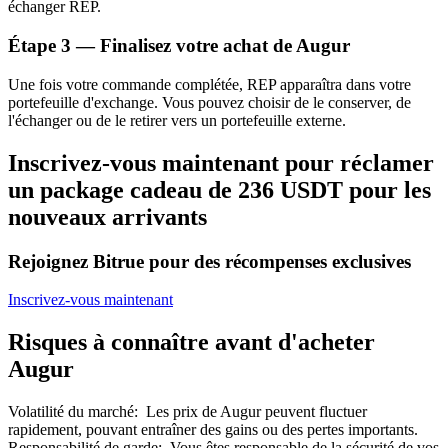
échanger REP.
Bitrue
AI
Étape
3 —
Finalisez votre achat de Augur
Une fois votre commande complétée, REP apparaîtra dans votre
portefeuille d'exchange. Vous pouvez choisir de le conserver, de
l'échanger ou de le retirer vers un portefeuille externe.
Inscrivez-vous maintenant pour réclamer
un package cadeau de 236 USDT pour les
Partenaires Bitrue
nouveaux arrivants
Rejoignez Bitrue pour des récompenses exclusives
Inscrivez-vous maintenant
Risques à connaître avant d'acheter
Augur
Affiliés Bitrue
Volatilité du marché
:
Les prix de Augur peuvent fluctuer
Jusqu'à 65 % de commissions !
rapidement, pouvant entraîner des gains ou des pertes importants.
Responsabilité de garde
:
Vous êtes responsable de la sécurité de vos