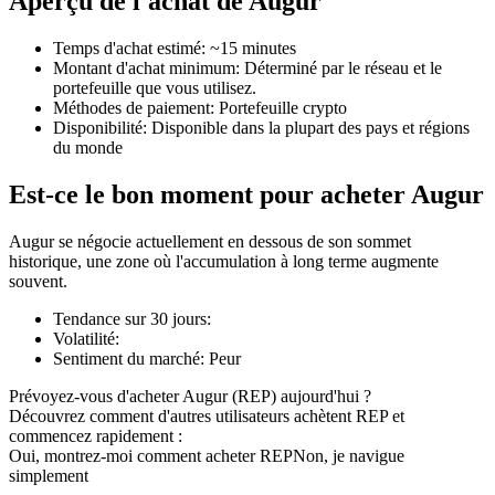
Aperçu de l'achat de Augur
Temps d'achat estimé
:
~15 minutes
Montant d'achat minimum
:
Déterminé par le réseau et le
portefeuille que vous utilisez.
Méthodes de paiement
:
Portefeuille crypto
Futures COIN-M
Disponibilité
:
Disponible dans la plupart des pays et régions
du monde
Contrats à terme sur crypto-monnaie
Est-ce le bon moment pour acheter Augur
TradFi
Augur se négocie actuellement en dessous de son sommet
historique, une zone où l'accumulation à long terme augmente
Produits dérivés sur actions, forex, métaux précieux et matières
souvent.
premières
Tendance sur 30 jours
:
Volatilité
:
Sentiment du marché
:
Peur
Prévoyez-vous d'acheter Augur (REP) aujourd'hui ?
Découvrez comment d'autres utilisateurs achètent REP et
commencez rapidement :
Oui, montrez-moi comment acheter REP
Non, je navigue
simplement