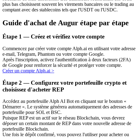
plus bas choisissent souvent les virements bancaires ou le trading au
comptant avec des stablecoins tels que l'USDT ou l'USDC.
Guide d'achat de Augur étape par étape
Étape
1 —
Créez et vérifiez votre compte
Commencez par créer votre compte Alph.ai en utilisant votre adresse
Investissement automobile
e-mail, Telegram, Phantom ou votre compte Google.
Après l'inscription, activez l'authentification à deux facteurs (2FA)
Obtenez des bénéfices à long terme et des intérêts flexibles
de Google pour renforcer la sécurité et protéger votre compte.
Créer un compte Alph.ai
>
Étape
2 —
Configurez votre portefeuille crypto et
choisissez d'acheter REP
Accédez au portefeuille Alph AI Bot en cliquant sur le bouton «
Démarrer ». Le système générera automatiquement des adresses de
portefeuille pour SOL et BSC.
Puisque REP est un actif sur le réseau Blockchain, vous devrez
déposer un certain montant de REP dans votre nouvelle adresse de
Apprenez le Staking
portefeuille Blockchain.
Découvrez comment gagner un revenu passif
Une fois le dépôt confirmé, vous pouvez l'utiliser pour acheter ou