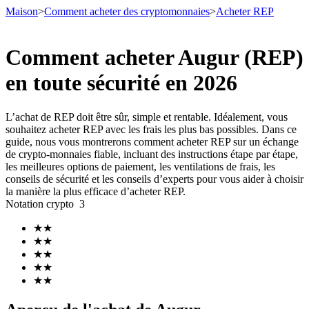
Maison
>
Comment acheter des cryptomonnaies
>
Acheter REP
Comment acheter Augur (REP)
en toute sécurité en 2026
Contrats à terme
L’achat de REP doit être sûr, simple et rentable. Idéalement, vous
souhaitez acheter REP avec les frais les plus bas possibles. Dans ce
guide, nous vous montrerons comment acheter REP sur un échange
de crypto-monnaies fiable, incluant des instructions étape par étape,
les meilleures options de paiement, les ventilations de frais, les
conseils de sécurité et les conseils d’experts pour vous aider à choisir
la manière la plus efficace d’acheter REP.
Notation crypto
3
Futures USDT
★
★
★
★
Futures utilisant l'USDT comme garantie
★
★
★
★
★
★