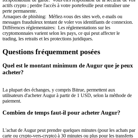
actifs crypto ; perdre l'accès à votre portefeuille peut entraîner une
perte permanente.
Arnaques de phishing
:
Méfiez-vous des sites web, e-mails ou
messages frauduleux tentant de voler vos identifiants de connexion.
Différences réglementaires
:
Les réglementations sur les
cryptomonnaies varient selon les pays, ce qui peut affecter le
trading, les retraits et les protections juridiques.
Questions fréquemment posées
Parrainage
Quel est le montant minimum de Augur que je peux
Invitez un ami pour recevoir des récompenses en espèces
acheter?
Deposit CASHCAT & Win
La plupart des échanges, y compris Bitrue, permettent aux
utilisateurs d'acheter Augur à partir de 1 USD, selon la méthode de
paiement.
Combien de temps faut-il pour acheter Augur?
L'achat de Augur peut prendre quelques minutes (pour les achats par
carte ou crypto-vers-crypto) à 30 minutes ou plus pour les transferts