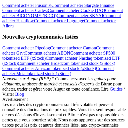
Comment acheter Fusionist
Comment acheter Stargate Finance
Comment acheter Cartesi
Comment acheter Cookie DAO
Comment
acheter BICONOMY (BICO)
Comment acheter SKYAI
Comment
acheter Hashflow
Comment acheter Lagrange
Comment acheter
Allora
Nouvelles cryptomonnaies listées
Télécharger
Comment acheter Pipedog
Comment acheter Canton
Comment
acheter Grvt
Comment acheter AEON
Comment acheter SP500
l'application Bitrue
tokenized ETF (xStock)
Comment acheter Nasdaq tokenized ETF
(xStock)
Comment acheter Broadcom tokenized stock (xStock)
Comment acheter Amazon tokenized stock (xStock)
Comment
acheter Meta tokenized stock (xStock)
Nouveau sur Augur (REP) ?
Commencez avec les
guides pour
débutants, analyses de marché et conseils d'experts
de Bitrue pour
acheter, trader et gérer votre Augur en toute confiance. Lire
Guides
/
Visiter
Blog
Français
Avertissement
Les marchés des crypto-monnaies sont très volatils et peuvent
connaître des fluctuations de prix rapides. Vous êtes seul responsable
de vos décisions d'investissement et Bitrue n'est pas responsable des
pertes que vous pourriez subir. Nous nous appuyons sur des sources
tierces pour les prix et autres données liées. aux crypto-monnaies