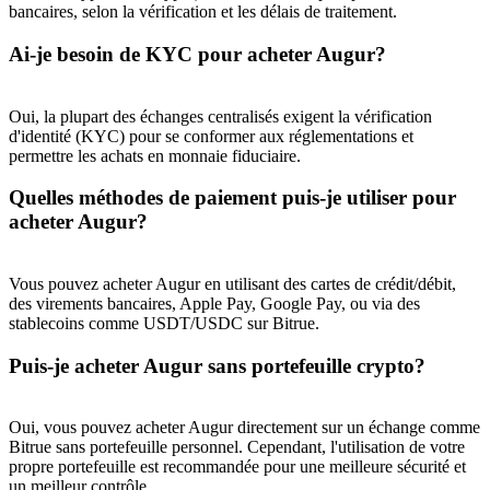
bancaires, selon la vérification et les délais de traitement.
Deposit CASHCAT & Win
Ai-je besoin de KYC pour acheter Augur?
Share 500000 CASHCAT prize pool
Oui, la plupart des échanges centralisés exigent la vérification
d'identité (KYC) pour se conformer aux réglementations et
permettre les achats en monnaie fiduciaire.
Exclusive for BitMart Users
Quelles méthodes de paiement puis-je utiliser pour
Register & Trade to Win 500,000 USDT
acheter Augur?
Vous pouvez acheter Augur en utilisant des cartes de crédit/débit,
des virements bancaires, Apple Pay, Google Pay, ou via des
Precious Metals Trading Carnival
stablecoins comme USDT/USDC sur Bitrue.
Trade Gold & Silver · 33,333 USDT Bonus
Puis-je acheter Augur sans portefeuille crypto?
Oui, vous pouvez acheter Augur directement sur un échange comme
USDT New User Exclusive 10% APR
Bitrue sans portefeuille personnel. Cependant, l'utilisation de votre
propre portefeuille est recommandée pour une meilleure sécurité et
USDT Flexible Staking | Daily Rewards
un meilleur contrôle.