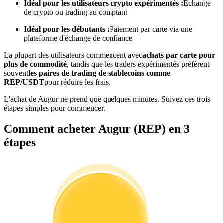
Idéal pour les utilisateurs crypto expérimentés :
Échange
de crypto ou trading au comptant
Devenez un trader de copie
Idéal pour les débutants :
Paiement par carte via une
plateforme d'échange de confiance
Profitez du partage des bénéfices et des commissions de copy
trading
La plupart des utilisateurs commencent avec
achats par carte pour
plus de commodité
, tandis que les traders expérimentés préfèrent
souvent
les paires de trading de stablecoins comme
REP/USDT
pour réduire les frais.
L'achat de Augur ne prend que quelques minutes. Suivez ces trois
étapes simples pour commencer.
Comment acheter Augur (REP) en 3
étapes
Information
Analyse de mégadonnées, y compris des informations
commerciales, etc.