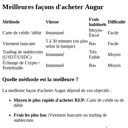
Meilleures façons d'acheter Augur
Futures USDC
Futures utilisant l'USDC comme garantie
Frais
Méthode
Vitesse
Difficulté
habituels
Moyen–
Carte de crédit / débit
Instantané
Facile
Élevé
5 à 30 minutes (ou plus
Virement bancaire
Bas
Facile
selon la banque)
Trading de stablecoins
Très
Instantané
Moyen
(USDT/USDC)
Faible
Échange de Crypto /
Instantané
Bas
Moyen
Portefeuille
Copie de Trading
Quelle méthode est la meilleure ?
Rejoignez les meilleurs traders
La meilleure façon d'acheter Augur dépend de vos objectifs :
Moyen le plus rapide d'acheter REP:
Carte de crédit ou de
débit
Frais les plus bas :
Virement bancaire ou trading de
stablecoins