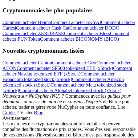
Cryptomonnaies les plus populaires
Comment acheter Heima
Comment acheter SKYAI
Comment acheter
Cartesi
Comment acheter Cash Cat
Comment acheter DODO
Comment acheter ZEROBASE
Comment acheter Bless
Comment
acheter FUNToken
Comment acheter BICONOMY (BICO)
Nouvelles cryptomonnaies listées
Télécharger
l'application Bitrue
Comment acheter Canton
Comment acheter Grvt
Comment acheter
AEON
Comment acheter SP500 tokenized ETF (xStock)
Comment
acheter Nasdaq tokenized ETF (xStock)
Comment acheter
Broadcom tokenized stock (xStock)
Comment acheter Amazon
tokenized stock (xStock)
Comment acheter Meta tokenized stock
(xStock)
Comment acheter Alphabet tokenized stock (xStock)
Nouveau sur NuCypher (NU) ?
Commencez avec les
guides pour
débutants, analyses de marché et conseils d'experts
de Bitrue pour
Français
acheter, trader et gérer votre NuCypher en toute confiance. Lire
Guides
/ Visiter
Blog
Avertissement
Les marchés des crypto-monnaies sont très volatils et peuvent
connaître des fluctuations de prix rapides. Vous êtes seul responsable
de vos décisions d'investissement et Bitrue n'est pas responsable des