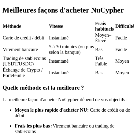
Futures USDC
Meilleures façons d'acheter NuCypher
Futures utilisant l'USDC comme garantie
Frais
Méthode
Vitesse
Difficulté
habituels
Moyen–
Carte de crédit / débit
Instantané
Facile
Élevé
5 à 30 minutes (ou plus
Virement bancaire
Bas
Facile
selon la banque)
Trading de stablecoins
Très
Instantané
Moyen
(USDT/USDC)
Faible
Échange de Crypto /
Instantané
Bas
Moyen
Portefeuille
Copie de Trading
Quelle méthode est la meilleure ?
Rejoignez les meilleurs traders
La meilleure façon d'acheter NuCypher dépend de vos objectifs :
Moyen le plus rapide d'acheter NU:
Carte de crédit ou de
débit
Frais les plus bas :
Virement bancaire ou trading de
stablecoins