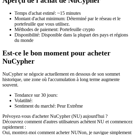
Aperçu de l'achat de NuCypher
Temps d'achat estimé
:
~15 minutes
Montant d'achat minimum
:
Déterminé par le réseau et le
portefeuille que vous utilisez.
Méthodes de paiement
:
Portefeuille crypto
Futures COIN-M
Disponibilité
:
Disponible dans la plupart des pays et régions
du monde
Contrats à terme sur crypto-monnaie
Est-ce le bon moment pour acheter
NuCypher
TradFi
NuCypher se négocie actuellement en dessous de son sommet
Produits dérivés sur actions, forex, métaux précieux et matières
historique, une zone où l'accumulation à long terme augmente
premières
souvent.
Tendance sur 30 jours
:
Volatilité
:
Sentiment du marché
:
Peur Extrême
Prévoyez-vous d'acheter NuCypher (NU) aujourd'hui ?
Découvrez comment d'autres utilisateurs achètent NU et commencez
rapidement :
Oui, montrez-moi comment acheter NU
Non, je navigue simplement