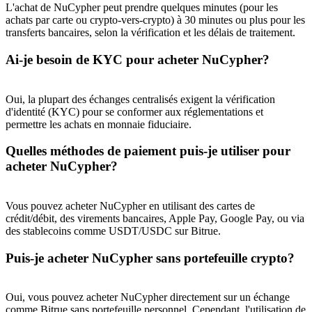
L'achat de NuCypher peut prendre quelques minutes (pour les
achats par carte ou crypto-vers-crypto) à 30 minutes ou plus pour les
Deposit CASHCAT & Win
transferts bancaires, selon la vérification et les délais de traitement.
Share 500000 CASHCAT prize pool
Ai-je besoin de KYC pour acheter NuCypher?
Oui, la plupart des échanges centralisés exigent la vérification
d'identité (KYC) pour se conformer aux réglementations et
Exclusive for BitMart Users
permettre les achats en monnaie fiduciaire.
Register & Trade to Win 500,000 USDT
Quelles méthodes de paiement puis-je utiliser pour
acheter NuCypher?
Precious Metals Trading Carnival
Vous pouvez acheter NuCypher en utilisant des cartes de
crédit/débit, des virements bancaires, Apple Pay, Google Pay, ou via
Trade Gold & Silver · 33,333 USDT Bonus
des stablecoins comme USDT/USDC sur Bitrue.
Puis-je acheter NuCypher sans portefeuille crypto?
USDT New User Exclusive 10% APR
Oui, vous pouvez acheter NuCypher directement sur un échange
USDT Flexible Staking | Daily Rewards
comme Bitrue sans portefeuille personnel. Cependant, l'utilisation de