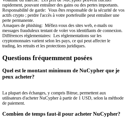
rapidement, pouvant entraîner des gains ou des pertes importants.
Responsabilité de garde
:
Vous êtes responsable de la sécurité de vos
actifs crypto ; perdre l'accès à votre portefeuille peut entraîner une
perte permanente.
Arnaques de phishing
:
Méfiez-vous des sites web, e-mails ou
messages frauduleux tentant de voler vos identifiants de connexion.
Différences réglementaires
:
Les réglementations sur les
cryptomonnaies varient selon les pays, ce qui peut affecter le
trading, les retraits et les protections juridiques.
Parrainage
Questions fréquemment posées
Invitez un ami pour recevoir des récompenses en espèces
Quel est le montant minimum de NuCypher que je
Deposit CASHCAT & Win
peux acheter?
La plupart des échanges, y compris Bitrue, permettent aux
utilisateurs d'acheter NuCypher à partir de 1 USD, selon la méthode
de paiement.
Combien de temps faut-il pour acheter NuCypher?