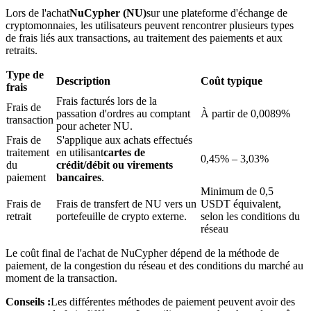
Lors de l'achat
NuCypher (NU)
sur une plateforme d'échange de
cryptomonnaies, les utilisateurs peuvent rencontrer plusieurs types
de frais liés aux transactions, au traitement des paiements et aux
retraits.
Type de
Description
Coût typique
frais
Blocages BTR
Frais facturés lors de la
Frais de
passation d'ordres au comptant
À partir de 0,0089%
Des investissements exclusifs pour les détenteurs de BTR
transaction
pour acheter NU.
Frais de
S'applique aux achats effectués
traitement
en utilisant
cartes de
0,45% – 3,03%
du
crédit/débit ou virements
paiement
bancaires
.
Minimum de 0,5
Frais de
Frais de transfert de NU vers un
USDT équivalent,
retrait
portefeuille de crypto externe.
selon les conditions du
réseau
Le coût final de l'achat de NuCypher dépend de la méthode de
Prêts
paiement, de la congestion du réseau et des conditions du marché au
moment de la transaction.
Service d'emprunt adossé à des cryptomonnaies
Conseils :
Les différentes méthodes de paiement peuvent avoir des