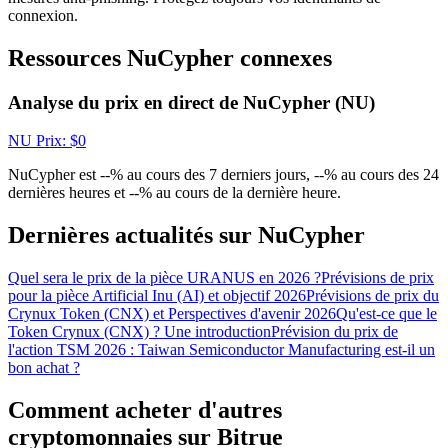
connexion.
Gagnez des prix et des récompenses exclusives
Ressources NuCypher connexes
Se connecter
S'inscrire
Analyse du prix en direct de NuCypher (NU)
NU
Prix
: $
0
NuCypher est --% au cours des 7 derniers jours, --% au cours des 24
dernières heures et --% au cours de la dernière heure.
Dernières actualités sur NuCypher
Se connecter
S'inscrire
Quel sera le prix de la pièce URANUS en 2026 ?
Prévisions de prix
pour la pièce Artificial Inu (AI) et objectif 2026
Prévisions de prix du
Crynux Token (CNX) et Perspectives d'avenir 2026
Qu'est-ce que le
Token Crynux (CNX) ? Une introduction
Prévision du prix de
l'action TSM 2026 : Taiwan Semiconductor Manufacturing est-il un
bon achat ?
Comment acheter d'autres
Centre de
cryptomonnaies sur Bitrue
récompenses