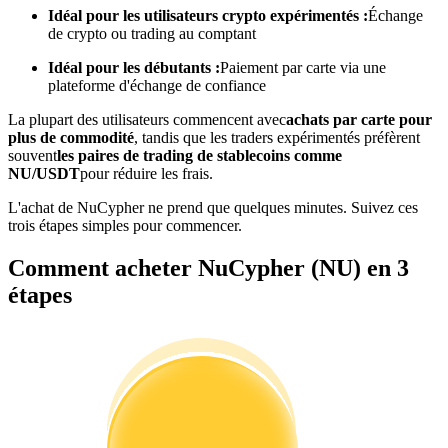
Idéal pour les utilisateurs crypto expérimentés :
Échange
de crypto ou trading au comptant
Devenez un trader de copie
Idéal pour les débutants :
Paiement par carte via une
plateforme d'échange de confiance
Profitez du partage des bénéfices et des commissions de copy
trading
La plupart des utilisateurs commencent avec
achats par carte pour
plus de commodité
, tandis que les traders expérimentés préfèrent
souvent
les paires de trading de stablecoins comme
NU/USDT
pour réduire les frais.
L'achat de NuCypher ne prend que quelques minutes. Suivez ces
trois étapes simples pour commencer.
Comment acheter NuCypher (NU) en 3
étapes
Information
Analyse de mégadonnées, y compris des informations
commerciales, etc.