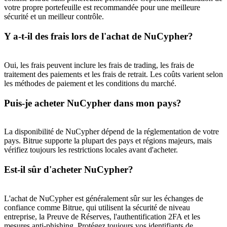
votre propre portefeuille est recommandée pour une meilleure
sécurité et un meilleur contrôle.
Y a-t-il des frais lors de l'achat de NuCypher?
New Listing Futures Fest
Trade New Futures, Win 200,000 USDT
Oui, les frais peuvent inclure les frais de trading, les frais de
traitement des paiements et les frais de retrait. Les coûts varient selon
les méthodes de paiement et les conditions du marché.
Crypto World Cup 2026: Grand Finale
Puis-je acheter NuCypher dans mon pays?
77,777+3k Rewards
La disponibilité de NuCypher dépend de la réglementation de votre
pays. Bitrue supporte la plupart des pays et régions majeurs, mais
vérifiez toujours les restrictions locales avant d'acheter.
Est-il sûr d'acheter NuCypher?
L'achat de NuCypher est généralement sûr sur les échanges de
confiance comme Bitrue, qui utilisent la sécurité de niveau
entreprise, la Preuve de Réserves, l'authentification 2FA et les
Plus d'événements
mesures anti-phishing. Protégez toujours vos identifiants de