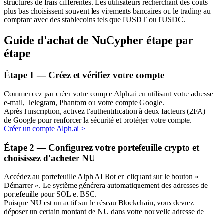
structures de frais différentes. Les utilisateurs recherchant des coûts
plus bas choisissent souvent les virements bancaires ou le trading au
comptant avec des stablecoins tels que l'USDT ou l'USDC.
Guide d'achat de NuCypher étape par
étape
Étape
1 —
Créez et vérifiez votre compte
Investissement automobile
Commencez par créer votre compte Alph.ai en utilisant votre adresse
Obtenez des bénéfices à long terme et des intérêts flexibles
e-mail, Telegram, Phantom ou votre compte Google.
Après l'inscription, activez l'authentification à deux facteurs (2FA)
de Google pour renforcer la sécurité et protéger votre compte.
Créer un compte Alph.ai
>
Étape
2 —
Configurez votre portefeuille crypto et
choisissez d'acheter NU
Accédez au portefeuille Alph AI Bot en cliquant sur le bouton «
Démarrer ». Le système générera automatiquement des adresses de
portefeuille pour SOL et BSC.
Apprenez le Staking
Puisque NU est un actif sur le réseau Blockchain, vous devrez
Découvrez comment gagner un revenu passif
déposer un certain montant de NU dans votre nouvelle adresse de