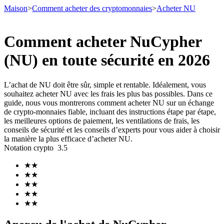
Maison
>
Comment acheter des cryptomonnaies
>
Acheter NU
Comment acheter NuCypher
(NU) en toute sécurité en 2026
Contrats à terme
L’achat de NU doit être sûr, simple et rentable. Idéalement, vous
souhaitez acheter NU avec les frais les plus bas possibles. Dans ce
guide, nous vous montrerons comment acheter NU sur un échange
de crypto-monnaies fiable, incluant des instructions étape par étape,
les meilleures options de paiement, les ventilations de frais, les
conseils de sécurité et les conseils d’experts pour vous aider à choisir
la manière la plus efficace d’acheter NU.
Notation crypto
3.5
Futures USDT
★
★
★
★
Futures utilisant l'USDT comme garantie
★
★
★
★
★
★