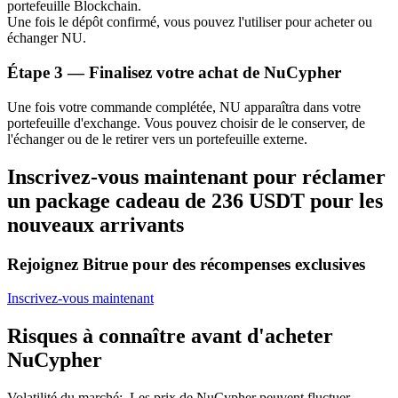
portefeuille Blockchain.
Bitrue
AI
Une fois le dépôt confirmé, vous pouvez l'utiliser pour acheter ou
échanger NU.
Étape
3 —
Finalisez votre achat de NuCypher
Une fois votre commande complétée, NU apparaîtra dans votre
portefeuille d'exchange. Vous pouvez choisir de le conserver, de
l'échanger ou de le retirer vers un portefeuille externe.
Partenaires Bitrue
Inscrivez-vous maintenant pour réclamer
un package cadeau de 236 USDT pour les
nouveaux arrivants
Rejoignez Bitrue pour des récompenses exclusives
Inscrivez-vous maintenant
Risques à connaître avant d'acheter
Affiliés Bitrue
NuCypher
Jusqu'à 65 % de commissions !
Volatilité du marché
:
Les prix de NuCypher peuvent fluctuer