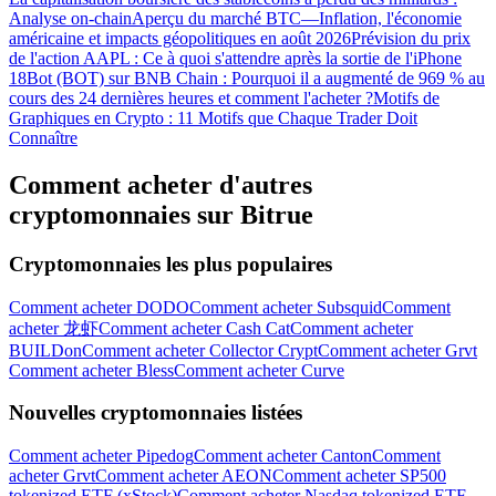
Analyse on-chain
Aperçu du marché BTC—Inflation, l'économie
américaine et impacts géopolitiques en août 2026
Prévision du prix
de l'action AAPL : Ce à quoi s'attendre après la sortie de l'iPhone
18
Bot (BOT) sur BNB Chain : Pourquoi il a augmenté de 969 % au
cours des 24 dernières heures et comment l'acheter ?
Motifs de
Graphiques en Crypto : 11 Motifs que Chaque Trader Doit
Connaître
Comment acheter d'autres
Télécharger
cryptomonnaies sur Bitrue
l'application Bitrue
Cryptomonnaies les plus populaires
Comment acheter DODO
Comment acheter Subsquid
Comment
acheter 龙虾
Comment acheter Cash Cat
Comment acheter
BUILDon
Comment acheter Collector Crypt
Comment acheter Grvt
Comment acheter Bless
Comment acheter Curve
Français
Nouvelles cryptomonnaies listées
Comment acheter Pipedog
Comment acheter Canton
Comment
acheter Grvt
Comment acheter AEON
Comment acheter SP500
tokenized ETF (xStock)
Comment acheter Nasdaq tokenized ETF