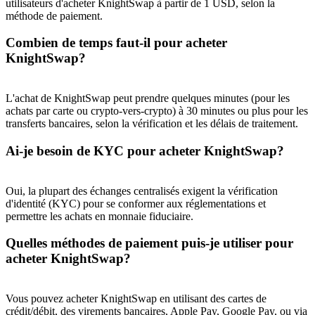
utilisateurs d'acheter KnightSwap à partir de 1 USD, selon la
méthode de paiement.
BTC Welcome Rewards
Combien de temps faut-il pour acheter
Deposit & Trade BTC to Share 25000 USDT prize pool!
KnightSwap?
L'achat de KnightSwap peut prendre quelques minutes (pour les
achats par carte ou crypto-vers-crypto) à 30 minutes ou plus pour les
Deposit CASHCAT & Win
transferts bancaires, selon la vérification et les délais de traitement.
Share 500000 CASHCAT prize pool
Ai-je besoin de KYC pour acheter KnightSwap?
Oui, la plupart des échanges centralisés exigent la vérification
Exclusive for BitMart Users
d'identité (KYC) pour se conformer aux réglementations et
permettre les achats en monnaie fiduciaire.
Register & Trade to Win 500,000 USDT
Quelles méthodes de paiement puis-je utiliser pour
acheter KnightSwap?
Precious Metals Trading Carnival
Vous pouvez acheter KnightSwap en utilisant des cartes de
Trade Gold & Silver · 33,333 USDT Bonus
crédit/débit, des virements bancaires, Apple Pay, Google Pay, ou via