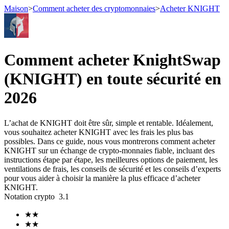
Maison
>
Comment acheter des cryptomonnaies
>
Acheter KNIGHT
Comment acheter KnightSwap
Contrats à terme
(KNIGHT) en toute sécurité en
2026
L’achat de KNIGHT doit être sûr, simple et rentable. Idéalement,
vous souhaitez acheter KNIGHT avec les frais les plus bas
possibles. Dans ce guide, nous vous montrerons comment acheter
KNIGHT sur un échange de crypto-monnaies fiable, incluant des
instructions étape par étape, les meilleures options de paiement, les
Futures USDT
ventilations de frais, les conseils de sécurité et les conseils d’experts
pour vous aider à choisir la manière la plus efficace d’acheter
Futures utilisant l'USDT comme garantie
KNIGHT.
Notation crypto
3.1
★
★
★
★