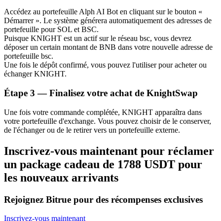
Bitrue
AI
Accédez au portefeuille Alph AI Bot en cliquant sur le bouton «
Démarrer ». Le système générera automatiquement des adresses de
portefeuille pour SOL et BSC.
Puisque KNIGHT est un actif sur le réseau bsc, vous devrez
déposer un certain montant de BNB dans votre nouvelle adresse de
portefeuille bsc.
Une fois le dépôt confirmé, vous pouvez l'utiliser pour acheter ou
échanger KNIGHT.
Étape
3 —
Finalisez votre achat de KnightSwap
Partenaires Bitrue
Une fois votre commande complétée, KNIGHT apparaîtra dans
votre portefeuille d'exchange. Vous pouvez choisir de le conserver,
de l'échanger ou de le retirer vers un portefeuille externe.
Inscrivez-vous maintenant pour réclamer
un package cadeau de 1788 USDT pour
les nouveaux arrivants
Affiliés Bitrue
Rejoignez Bitrue pour des récompenses exclusives
Jusqu'à 65 % de commissions !
Inscrivez-vous maintenant