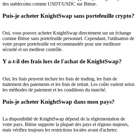
des stablecoins comme USDT/USDC sur Bitrue.
Puis-je acheter KnightSwap sans portefeuille crypto?
USDT New User Exclusive 10% APR
Oui, vous pouvez acheter KnightSwap directement sur un échange
USDT Flexible Staking | Daily Rewards
comme Bitrue sans portefeuille personnel. Cependant, l'utilisation de
votre propre portefeuille est recommandée pour une meilleure
sécurité et un meilleur contrôle.
BTC New User Exclusive: 6.5% APR
Y a-t-il des frais lors de l'achat de KnightSwap?
BTC Flexible Staking | Daily Rewards
Oui, les frais peuvent inclure les frais de trading, les frais de
traitement des paiements et les frais de retrait. Les coûts varient selon
les méthodes de paiement et les conditions du marché.
Puis-je acheter KnightSwap dans mon pays?
La disponibilité de KnightSwap dépend de la réglementation de
votre pays. Bitrue supporte la plupart des pays et régions majeurs,
mais vérifiez toujours les restrictions locales avant d'acheter.
Plus d'événements