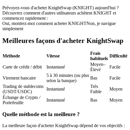
Futures USDC
Prévoyez-vous d'acheter KnightSwap (KNIGHT) aujourd'hui ?
Découvrez comment d'autres utilisateurs achètent KNIGHT et
Futures utilisant l'USDC comme garantie
commencez rapidement :
Oui, montrez-moi comment acheter KNIGHT
Non, je navigue
simplement
Meilleures façons d'acheter KnightSwap
Frais
Méthode
Vitesse
Difficulté
habituels
Moyen–
Carte de crédit / débit
Instantané
Facile
Élevé
5 à 30 minutes (ou plus
Copie de Trading
Virement bancaire
Bas
Facile
selon la banque)
Rejoignez les meilleurs traders
Trading de stablecoins
Très
Instantané
Moyen
(USDT/USDC)
Faible
Échange de Crypto /
Instantané
Bas
Moyen
Portefeuille
Quelle méthode est la meilleure ?
La meilleure façon d'acheter KnightSwap dépend de vos objectifs :