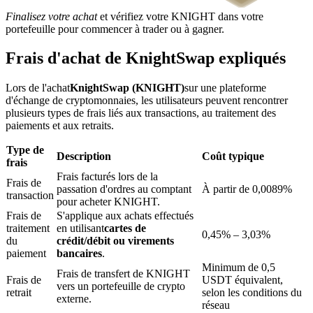
Finalisez votre achat
et vérifiez votre KNIGHT dans votre
portefeuille pour commencer à trader ou à gagner.
Frais d'achat de KnightSwap expliqués
Lors de l'achat
KnightSwap (KNIGHT)
sur une plateforme
Blocages BTR
d'échange de cryptomonnaies, les utilisateurs peuvent rencontrer
plusieurs types de frais liés aux transactions, au traitement des
Des investissements exclusifs pour les détenteurs de BTR
paiements et aux retraits.
Type de
Description
Coût typique
frais
Frais facturés lors de la
Frais de
passation d'ordres au comptant
À partir de 0,0089%
transaction
pour acheter KNIGHT.
Frais de
S'applique aux achats effectués
traitement
en utilisant
cartes de
0,45% – 3,03%
du
crédit/débit ou virements
paiement
bancaires
.
Prêts
Minimum de 0,5
Frais de transfert de KNIGHT
Frais de
USDT équivalent,
Service d'emprunt adossé à des cryptomonnaies
vers un portefeuille de crypto
retrait
selon les conditions du
externe.
réseau