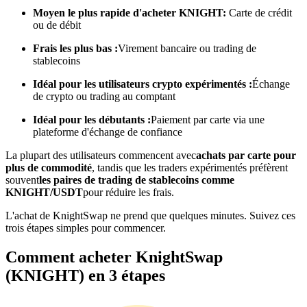
Moyen le plus rapide d'acheter KNIGHT:
Carte de crédit
ou de débit
Devenez un trader de copie
Frais les plus bas :
Virement bancaire ou trading de
Profitez du partage des bénéfices et des commissions de copy
stablecoins
trading
Idéal pour les utilisateurs crypto expérimentés :
Échange
de crypto ou trading au comptant
Idéal pour les débutants :
Paiement par carte via une
plateforme d'échange de confiance
La plupart des utilisateurs commencent avec
achats par carte pour
plus de commodité
, tandis que les traders expérimentés préfèrent
souvent
les paires de trading de stablecoins comme
KNIGHT/USDT
pour réduire les frais.
Information
L'achat de KnightSwap ne prend que quelques minutes. Suivez ces
trois étapes simples pour commencer.
Analyse de mégadonnées, y compris des informations
commerciales, etc.
Comment acheter KnightSwap
(KNIGHT) en 3 étapes