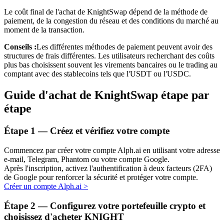
Le coût final de l'achat de KnightSwap dépend de la méthode de
paiement, de la congestion du réseau et des conditions du marché au
moment de la transaction.
Conseils :
Les différentes méthodes de paiement peuvent avoir des
structures de frais différentes. Les utilisateurs recherchant des coûts
plus bas choisissent souvent les virements bancaires ou le trading au
comptant avec des stablecoins tels que l'USDT ou l'USDC.
Investissement automobile
Guide d'achat de KnightSwap étape par
Obtenez des bénéfices à long terme et des intérêts flexibles
étape
Étape
1 —
Créez et vérifiez votre compte
Commencez par créer votre compte Alph.ai en utilisant votre adresse
e-mail, Telegram, Phantom ou votre compte Google.
Après l'inscription, activez l'authentification à deux facteurs (2FA)
de Google pour renforcer la sécurité et protéger votre compte.
Créer un compte Alph.ai
>
Apprenez le Staking
Étape
2 —
Configurez votre portefeuille crypto et
choisissez d'acheter KNIGHT
Découvrez comment gagner un revenu passif