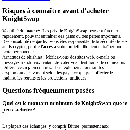
Risques à connaître avant d'acheter
KnightSwap
Volatilité du marché
:
Les prix de KnightSwap peuvent fluctuer
rapidement, pouvant entraîner des gains ou des pertes importants.
Responsabilité de garde
:
Vous êtes responsable de la sécurité de vos
actifs crypto ; perdre l'accès à votre portefeuille peut entraîner une
perte permanente.
Parrainage
Arnaques de phishing
:
Méfiez-vous des sites web, e-mails ou
messages frauduleux tentant de voler vos identifiants de connexion.
Invitez un ami pour recevoir des récompenses en espèces
Différences réglementaires
:
Les réglementations sur les
cryptomonnaies varient selon les pays, ce qui peut affecter le
BTC Welcome Rewards
trading, les retraits et les protections juridiques.
Questions fréquemment posées
Quel est le montant minimum de KnightSwap que je
peux acheter?
La plupart des échanges, y compris Bitrue, permettent aux