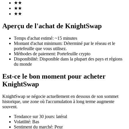
★
★
★
★
★
★
Aperçu de l'achat de KnightSwap
Futures COIN-M
Temps d'achat estimé
:
~15 minutes
Contrats à terme sur crypto-monnaie
Montant d'achat minimum
:
Déterminé par le réseau et le
portefeuille que vous utilisez.
Méthodes de paiement
:
Portefeuille crypto
Disponibilité
:
Disponible dans la plupart des pays et régions
TradFi
du monde
Produits dérivés sur actions, forex, métaux précieux et matières
Est-ce le bon moment pour acheter
premières
KnightSwap
KnightSwap se négocie actuellement en dessous de son sommet
historique, une zone où l'accumulation à long terme augmente
souvent.
Tendance sur 30 jours
:
latéral
Volatilité
:
Bas
Sentiment du marché
:
Peur