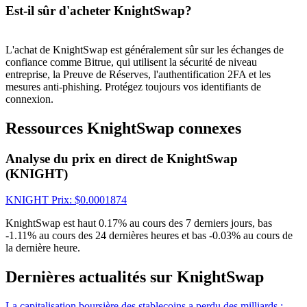
Est-il sûr d'acheter KnightSwap?
Gagnez des prix et des récompenses exclusives
Se connecter
S'inscrire
L'achat de KnightSwap est généralement sûr sur les échanges de
confiance comme Bitrue, qui utilisent la sécurité de niveau
entreprise, la Preuve de Réserves, l'authentification 2FA et les
mesures anti-phishing. Protégez toujours vos identifiants de
connexion.
Ressources KnightSwap connexes
Analyse du prix en direct de KnightSwap
Se connecter
S'inscrire
(KNIGHT)
KNIGHT
Prix
: $
0.0001874
KnightSwap est haut 0.17% au cours des 7 derniers jours, bas
-1.11% au cours des 24 dernières heures et bas -0.03% au cours de
la dernière heure.
Dernières actualités sur KnightSwap
Centre de
récompenses
La capitalisation boursière des stablecoins a perdu des milliards :