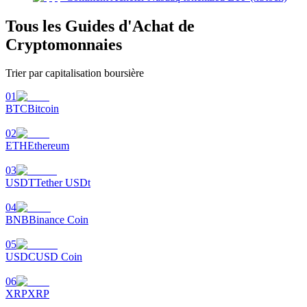
Tous les Guides d'Achat de
Cryptomonnaies
Trier par capitalisation boursière
Jalonnement
01
Des rendements élevés et un accès instantané
BTC
Bitcoin
02
ETH
Ethereum
03
USDT
Tether USDt
04
BNB
Binance Coin
Launchpool
05
USDC
USD Coin
Staking flexible pour gagner des jetons populaires
06
XRP
XRP