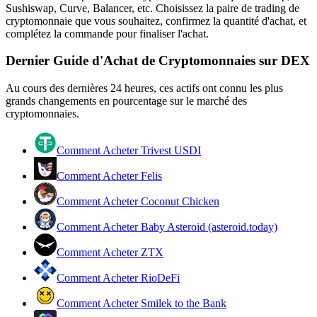
Sushiswap, Curve, Balancer, etc. Choisissez la paire de trading de
cryptomonnaie que vous souhaitez, confirmez la quantité d'achat, et
complétez la commande pour finaliser l'achat.
Devenez un trader de copie
Dernier Guide d'Achat de Cryptomonnaies sur DEX
Profitez du partage des bénéfices et des commissions de copy
trading
Au cours des dernières 24 heures, ces actifs ont connu les plus
grands changements en pourcentage sur le marché des
cryptomonnaies.
Comment Acheter Trivest USDI
Comment Acheter Felis
Comment Acheter Coconut Chicken
Information
Comment Acheter Baby Asteroid (asteroid.today)
Analyse de mégadonnées, y compris des informations
Comment Acheter ZTX
commerciales, etc.
Comment Acheter RioDeFi
Comment Acheter Smilek to the Bank