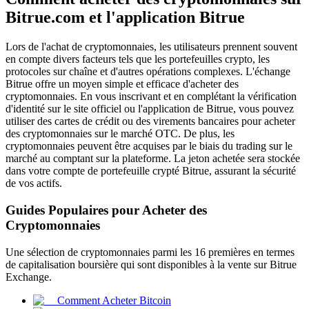
Bitrue.com et l'application Bitrue
Lors de l'achat de cryptomonnaies, les utilisateurs prennent souvent
en compte divers facteurs tels que les portefeuilles crypto, les
protocoles sur chaîne et d'autres opérations complexes. L'échange
Futures COIN-M
Bitrue offre un moyen simple et efficace d'acheter des
cryptomonnaies. En vous inscrivant et en complétant la vérification
Contrats à terme sur crypto-monnaie
d'identité sur le site officiel ou l'application de Bitrue, vous pouvez
utiliser des cartes de crédit ou des virements bancaires pour acheter
des cryptomonnaies sur le marché OTC. De plus, les
cryptomonnaies peuvent être acquises par le biais du trading sur le
TradFi
marché au comptant sur la plateforme. La jeton achetée sera stockée
dans votre compte de portefeuille crypté Bitrue, assurant la sécurité
Produits dérivés sur actions, forex, métaux précieux et matières
de vos actifs.
premières
Guides Populaires pour Acheter des
Cryptomonnaies
Une sélection de cryptomonnaies parmi les 16 premières en termes
de capitalisation boursière qui sont disponibles à la vente sur Bitrue
Exchange.
Comment Acheter Bitcoin