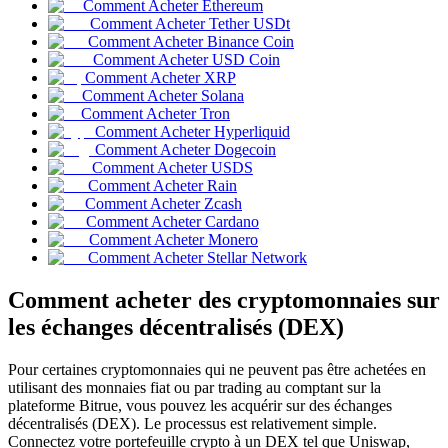
Comment Acheter Ethereum
Comment Acheter Tether USDt
Futures USDC
Comment Acheter Binance Coin
Futures utilisant l'USDC comme garantie
Comment Acheter USD Coin
Comment Acheter XRP
Comment Acheter Solana
Comment Acheter Tron
Comment Acheter Hyperliquid
Comment Acheter Dogecoin
Comment Acheter USDS
Comment Acheter Rain
Comment Acheter Zcash
Comment Acheter Cardano
Comment Acheter Monero
Comment Acheter Stellar Network
Copie de Trading
Comment acheter des cryptomonnaies sur
Rejoignez les meilleurs traders
les échanges décentralisés (DEX)
Pour certaines cryptomonnaies qui ne peuvent pas être achetées en
utilisant des monnaies fiat ou par trading au comptant sur la
plateforme Bitrue, vous pouvez les acquérir sur des échanges
décentralisés (DEX). Le processus est relativement simple.
Connectez votre portefeuille crypto à un DEX tel que Uniswap,