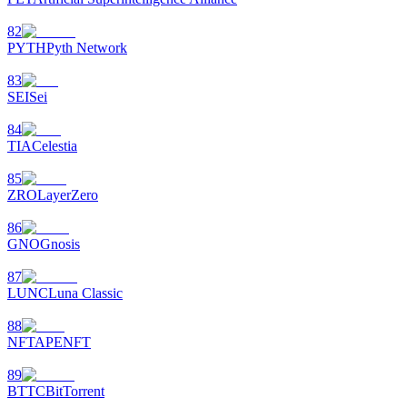
82
PYTH
Pyth Network
83
SEI
Sei
84
TIA
Celestia
85
ZRO
LayerZero
86
GNO
Gnosis
87
LUNC
Luna Classic
88
NFT
APENFT
89
BTTC
BitTorrent