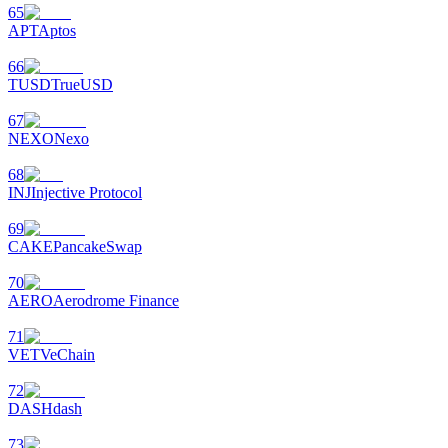
65
APT
Aptos
66
TUSD
TrueUSD
67
NEXO
Nexo
Télécharger
68
l'application Bitrue
INJ
Injective Protocol
69
CAKE
PancakeSwap
70
AERO
Aerodrome Finance
71
Français
VET
VeChain
72
DASH
dash
73