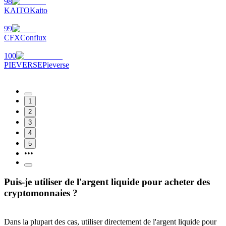
98
KAITO
Kaito
99
CFX
Conflux
100
PIEVERSE
Pieverse
1
2
3
4
5
•••
Puis-je utiliser de l'argent liquide pour acheter des
cryptomonnaies ?
Dans la plupart des cas, utiliser directement de l'argent liquide pour