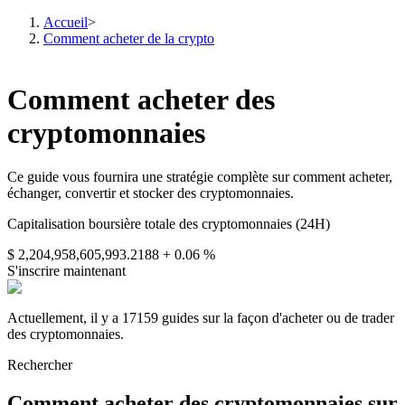
Accueil
>
Comment acheter de la crypto
Comment acheter des
Contrats à terme
cryptomonnaies
Ce guide vous fournira une stratégie complète sur comment acheter,
échanger, convertir et stocker des cryptomonnaies.
Capitalisation boursière totale des cryptomonnaies (24H)
$ 2,204,958,605,993.2188
+ 0.06 %
S'inscrire maintenant
Futures USDT
Actuellement, il y a 17159 guides sur la façon d'acheter ou de trader
Futures utilisant l'USDT comme garantie
des cryptomonnaies.
Rechercher
Comment acheter des cryptomonnaies sur