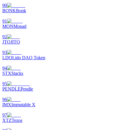
90
BONK
Bonk
91
MON
Monad
92
JTO
JITO
93
LDO
Lido DAO Token
94
STX
Stacks
95
PENDLE
Pendle
96
IMX
Immutable X
97
XTZ
Tezos