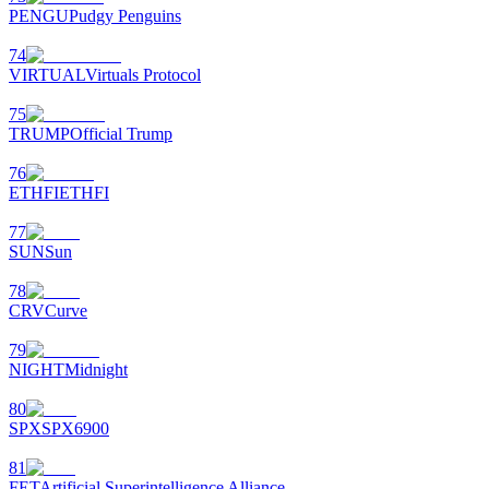
PENGU
Pudgy Penguins
74
VIRTUAL
Virtuals Protocol
75
TRUMP
Official Trump
76
ETHFI
ETHFI
77
SUN
Sun
78
CRV
Curve
79
NIGHT
Midnight
80
SPX
SPX6900
81
FET
Artificial Superintelligence Alliance