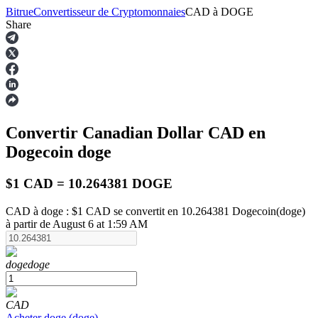
Bitrue
Convertisseur de Cryptomonnaies
CAD
à
DOGE
Share
Contrats à terme
Convertir Canadian Dollar
CAD
en
Dogecoin
doge
$1 CAD = 10.264381 DOGE
CAD à doge : $1 CAD se convertit en 10.264381 Dogecoin(doge)
à partir de August 6 at 1:59 AM
Futures USDT
Futures utilisant l'USDT comme garantie
doge
doge
CAD
Acheter
doge
(
doge
)