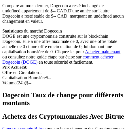
Comparé au mois dernier, Dogecoin a resté inchangé de
Futures USDC
undefined.appartement de $-- CAD.
D'une année sur l'autre,
Dogecoin a resté stable de $-- CAD, marquant un undefined aucun
Futures utilisant l'USDC comme garantie
changement en valeur.
Statistiques du marché Dogecoin
DOGE est une cryptomonnaie construite sur la blockchain
Dogecoin. Elle a une offre maximale de 0, avec une offre totale
actuelle de 0 et une offre en circulation de 0, lui donnant une
capitalisation boursière de 0. Cliquez ici pour
Acheter maintenant
,
ou consultez notre guide étape par étape sur
comment acheter
Dogecoin (DOGE)
en toute sécurité et facilement.
Prix Actuel
$
0
Offre en Circulation
--
Copie de Trading
Capitalisation Boursière
$
--
Volume(24h)
$
--
Rejoignez les meilleurs traders
Dogecoin Taux de change pour différents
montants
Achetez des Cryptomonnaies Avec Bitrue
Créez un compte Bitrue
pour acheter et vendre des Cryptomonnaies