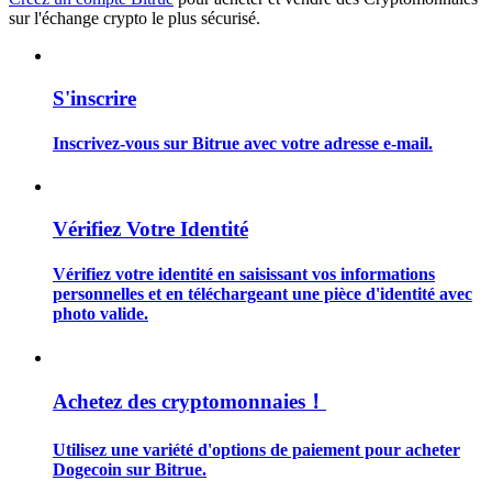
sur l'échange crypto le plus sécurisé.
Devenez un trader de copie
Profitez du partage des bénéfices et des commissions de copy
S'inscrire
trading
Inscrivez-vous sur Bitrue avec votre adresse e-mail.
Vérifiez Votre Identité
Vérifiez votre identité en saisissant vos informations
personnelles et en téléchargeant une pièce d'identité avec
photo valide.
Information
Analyse de mégadonnées, y compris des informations
commerciales, etc.
Achetez des cryptomonnaies！
Utilisez une variété d'options de paiement pour acheter
Dogecoin sur Bitrue.