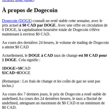
À propos de Dogecoin
Dogecoin (DOGE)
connaît un resté stable cette semaine, avec le
prix actuel
à $0 CAD par DOGE
. Avec une offre en circulation de
Futures COIN-M
0 DOGE, la capitalisation boursière totale de Dogecoin s'élève
maintenant à environ $0 CAD.
Contrats à terme sur crypto-monnaie
Au cours des dernières 24 heures, le volume de trading de Dogecoin
a atteint $0 CAD
TradFi
Actuellement, le
DOGE à CAD
taux de change
est $0 CAD pour
1 DOGE
. Cela signifie :
Produits dérivés sur actions, forex, métaux précieux et matières
premières
1
DOGE
=
$
0
CAD
$
1
CAD
=
0
DOGE
(Remarque : Les frais de change et les coûts de gaz ne sont pas
inclus.)
Au cours des 7 derniers jours, le prix de Dogecoin a resté stable de
undefined.
Au cours des 24 dernières heures, le taux a fluctué de
undefined, atteignant un maximum de $0 CAD et un minimum de
$0 CAD.