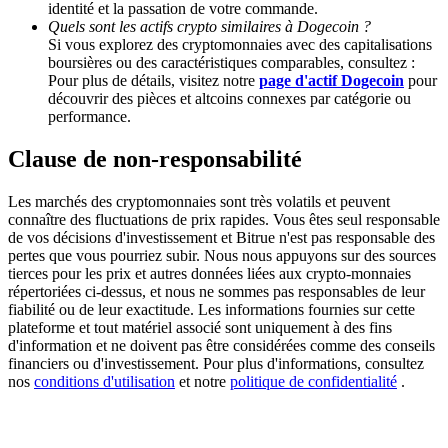
identité et la passation de votre commande.
Quels sont les actifs crypto similaires à Dogecoin ?
Si vous explorez des cryptomonnaies avec des capitalisations
boursières ou des caractéristiques comparables, consultez :
Pour plus de détails, visitez notre
page d'actif Dogecoin
pour
découvrir des pièces et altcoins connexes par catégorie ou
Jalonnement
performance.
Des rendements élevés et un accès instantané
Clause de non-responsabilité
Les marchés des cryptomonnaies sont très volatils et peuvent
connaître des fluctuations de prix rapides. Vous êtes seul responsable
de vos décisions d'investissement et Bitrue n'est pas responsable des
pertes que vous pourriez subir. Nous nous appuyons sur des sources
tierces pour les prix et autres données liées aux crypto-monnaies
répertoriées ci-dessus, et nous ne sommes pas responsables de leur
fiabilité ou de leur exactitude. Les informations fournies sur cette
plateforme et tout matériel associé sont uniquement à des fins
d'information et ne doivent pas être considérées comme des conseils
Launchpool
financiers ou d'investissement. Pour plus d'informations, consultez
Staking flexible pour gagner des jetons populaires
nos
conditions d'utilisation
et notre
politique de confidentialité
.