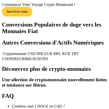
Commencez Votre Voyage Crypto Maintenant !
Inscrivez-vous
Conversions Populaires de doge vers les
Guide
Monnaies Fiat
Guide de démarrage des contrats à terme
Autres Conversions d'Actifs Numériques
Cryptomonnaie
USD
INR
EUR
BRL
RUB
TRY
USD
INR
EUR
BRL
RUB
TRY
Découvrez plus de crypto-monnaies
Une sélection de cryptomonnaies nouvellement listées
et tendance sur
Bitrue
.
Stratégies de trading
Apprenez à rester rentable
FAQ
Combien vaut 1 DOGE en CAD ?