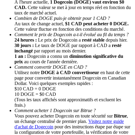
À l'heure actuelle,
1 Dogecoin (DOGE) vaut environ $0
CAD.
Cette valeur se met à jour en temps réel en fonction du
taux de marché actuel.
Combien de DOGE puis-je obtenir pour 1 CAD ?
Au taux de change actuel,
$1 CAD peut acheter 0 DOGE.
Cette valeur fluctue en fonction des conditions du marché.
Gagner
Comment le prix de Dogecoin a-t-il évolué au fil du temps ?
24 heures :
Le prix de Dogecoin a
resté stable
depuis hier.
30 jours :
Le taux de DOGE par rapport à CAD a
resté
inchangé
par rapport au mois dernier.
1 an :
Dogecoin a connu un
diminution significative du
prix
au cours de l'année dernière.
Comment convertir DOGE en CAD ?
Utilisez notre
DOGE à CAD convertisseur
en haut de cette
page pour convertir instantanément Dogecoin en Canadian
Dollar. Voici quelques exemples rapides :
$10 CAD = 0 DOGE
10 DOGE = $0 CAD
Cochon de puissance
(Tous les taux affichés sont approximatifs et excluent les
frais.)
Gagnez quotidiennement des récompenses compétitives
Comment acheter 1 Dogecoin sur Bitrue ?
Vous pouvez acheter Dogecoin en toute sécurité sur
Bitrue
,
un échange centralisé de premier plan.
Visitez notre guide
d'achat de Dogecoin
pour des instructions étape par étape sur
la configuration de votre portefeuille, la vérification de votre