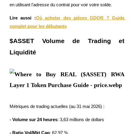
en utilisant l'adresse du contrat pour voir votre solde.
Bitrue
AI
Lire aussi :
Où acheter des pièces GDOR ? Guide 
complet pour les débutants
$ASSET Volume de Trading et 
Liquidité
Partenaires Bitrue
Métriques de trading actuelles (au 31 mai 2026) :
Affiliés Bitrue
- Volume sur 24 heures
: 3,63 millions de dollars
Jusqu'à 65 % de commissions !
- Ratio Vol/Mkt Cap
: 62,97 %