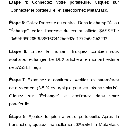
Étape 4
: Connectez votre portefeuille. Cliquez sur 
"Connecter le portefeuille" et sélectionnez MetaMask.
Étape 5
: Collez l'adresse du contrat. Dans le champ "À" ou 
"Échange", collez l'adresse du contrat officiel $ASSET : 
`0x99E980265Bf36516C442be982df1772a6cCb3233`
Investissement automobile
Étape 6
: Entrez le montant. Indiquez combien vous 
Obtenez des bénéfices à long terme et des intérêts flexibles
souhaitez échanger. Le DEX affichera le montant estimé 
de $ASSET reçu.
Étape 7
: Examinez et confirmez. Vérifiez les paramètres 
de glissement (3-5 % est typique pour les tokens volatils). 
Cliquez sur "Échanger" et confirmez dans votre 
portefeuille.
Apprenez le Staking
Étape 8
: Ajoutez le jeton à votre portefeuille. Après la 
Découvrez comment gagner un revenu passif
transaction, ajoutez manuellement $ASSET à MetaMask 