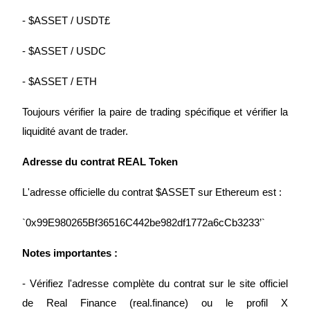
- $ASSET / USDT£
- $ASSET / USDC
Guide
- $ASSET / ETH
Guide de démarrage des contrats à terme
Toujours vérifier la paire de trading spécifique et vérifier la 
liquidité avant de trader.
Adresse du contrat REAL Token
L'adresse officielle du contrat $ASSET sur Ethereum est :
`0x99E980265Bf36516C442be982df1772a6cCb3233’`
Stratégies de trading
Notes importantes :
Apprenez à rester rentable
- Vérifiez l'adresse complète du contrat sur le site officiel 
de Real Finance (real.finance) ou le profil X 