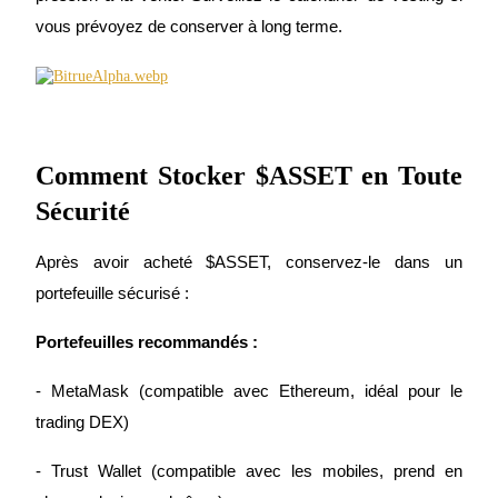
vous prévoyez de conserver à long terme.
USDT New User Exclusive 10% APR
USDT Flexible Staking | Daily Rewards
Comment Stocker $ASSET en Toute 
Sécurité
BTC New User Exclusive: 6.5% APR
BTC Flexible Staking | Daily Rewards
Après avoir acheté $ASSET, conservez-le dans un 
portefeuille sécurisé :
Portefeuilles recommandés :
- MetaMask (compatible avec Ethereum, idéal pour le 
trading DEX)
- Trust Wallet (compatible avec les mobiles, prend en 
Plus d'événements