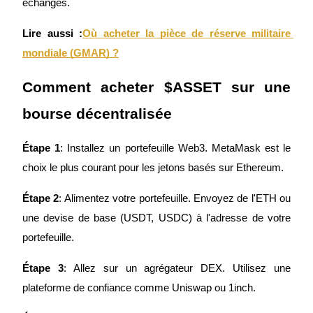
échanges.
Lire aussi :
Où acheter la pièce de réserve militaire 
mondiale (GMAR) ?
Comment acheter $ASSET sur une 
Blocages BTR
bourse décentralisée
Des investissements exclusifs pour les détenteurs de BTR
Étape 1
: Installez un portefeuille Web3. MetaMask est le 
choix le plus courant pour les jetons basés sur Ethereum.
Étape 2
: Alimentez votre portefeuille. Envoyez de l'ETH ou 
une devise de base (USDT, USDC) à l'adresse de votre 
portefeuille.
Prêts
Étape 3
: Allez sur un agrégateur DEX. Utilisez une 
Service d'emprunt adossé à des cryptomonnaies
plateforme de confiance comme Uniswap ou 1inch.