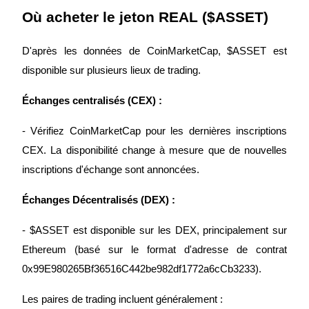
Où acheter le jeton REAL ($ASSET)
Devenez un trader de copie
D'après les données de CoinMarketCap, $ASSET est 
Profitez du partage des bénéfices et des commissions de copy
disponible sur plusieurs lieux de trading.
trading
Échanges centralisés (CEX) :
- Vérifiez CoinMarketCap pour les dernières inscriptions 
CEX. La disponibilité change à mesure que de nouvelles 
inscriptions d'échange sont annoncées.
Échanges Décentralisés (DEX) :
Information
- $ASSET est disponible sur les DEX, principalement sur 
Analyse de mégadonnées, y compris des informations
commerciales, etc.
Ethereum (basé sur le format d'adresse de contrat 
0x99E980265Bf36516C442be982df1772a6cCb3233).
Les paires de trading incluent généralement :