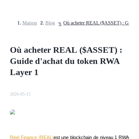
Maison
>
Blog
>
Contrats à terme
Où acheter REAL ($ASSET) :
Guide d'achat du token RWA
Layer 1
2026-05-13
Futures USDT
Futures utilisant l'USDT comme garantie
Réel Finance (REAL)
est une blockchain de niveau 1 RWA 