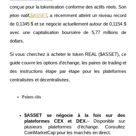
conçue pour la tokenisation conforme des actifs réels. Son 
jeton natif,
$ASSET
, a récemment atteint un niveau record 
de 0,1345 $ et se négocie actuellement autour de 0,1154 $ 
avec une capitalisation boursière de 5,77 millions de 
Futures COIN-M
dollars.
Contrats à terme sur crypto-monnaie
Si vous cherchez à acheter le token REAL ($ASSET), ce 
guide couvre les options d'échange, les paires de trading et 
TradFi
des instructions étape par étape pour les plateformes 
Produits dérivés sur actions, forex, métaux précieux et matières
centralisées et décentralisées.
premières
Points clés
$ASSET se négocie à la fois sur des 
plateformes CEX et DEX.
– Disponible sur 
plusieurs plateformes d'échange. Consultez 
CoinMarketCap pour les marchés en direct.