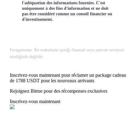
l'adéquation des informations fournies. C'est
uniquement à des fins d'information et ne doit
pas être considéré comme un conseil financier ou
d'investissement.
Feragatname: Bu makalenin içeriği finansal veya yatırım tavsiyesi
niteliğinde değildir.
Inscrivez-vous maintenant pour réclamer un package cadeau
de 1788 USDT pour les nouveaux arrivants
Rejoignez Bitrue pour des récompenses exclusives
Inscrivez-vous maintenant