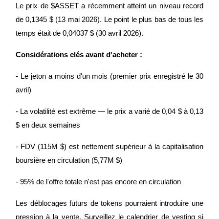
Le prix de $ASSET a récemment atteint un niveau record 
de 0,1345 $ (13 mai 2026). Le point le plus bas de tous les 
BTC Welcome Rewards
temps était de 0,04037 $ (30 avril 2026).
Deposit & Trade BTC to Share 25000 USDT prize pool!
Considérations clés avant d'acheter :
- Le jeton a moins d'un mois (premier prix enregistré le 30 
Deposit CASHCAT & Win
avril)
Share 500000 CASHCAT prize pool
- La volatilité est extrême — le prix a varié de 0,04 $ à 0,13 
$ en deux semaines
Exclusive for BitMart Users
- FDV (115M $) est nettement supérieur à la capitalisation 
Register & Trade to Win 500,000 USDT
boursière en circulation (5,77M $)
- 95% de l'offre totale n'est pas encore en circulation
Precious Metals Trading Carnival
Les déblocages futurs de tokens pourraient introduire une 
Trade Gold & Silver · 33,333 USDT Bonus
pression à la vente. Surveillez le calendrier de vesting si 