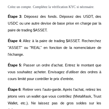
Créez un compte. Complétez la vérification KYC si nécessaire.
Étape 3
: Déposez des fonds. Déposez des USDT, des 
USDC ou une autre devise de base prise en charge par la 
Jalonnement
paire de trading $ASSET.
Des rendements élevés et un accès instantané
Étape 4
: Allez à la paire de trading $ASSET. Recherchez 
"ASSET" ou "REAL" en fonction de la nomenclature de 
l'échange.
Étape 5
: Passer un ordre d'achat. Entrez le montant que 
vous souhaitez acheter. Envisagez d'utiliser des ordres à 
cours limité pour contrôler le prix d'entrée.
Launchpool
Étape 6
: Retirer vers l'auto-garde. Après l'achat, retirez les 
Staking flexible pour gagner des jetons populaires
jetons vers un wallet que vous contrôlez (MetaMask, Trust 
Wallet, etc.). Ne laissez pas de gros soldes sur les 