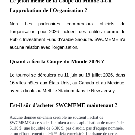
Le jeton mème de la Coupe du Monde a-t-il
Deposit & Trade BTC to Share 25000 USDT prize pool!
l'approbation de l'Organisation ?
Non. Les partenaires commerciaux officiels de 
l'organisation pour 2026 incluent des entités comme le 
Deposit CASHCAT & Win
Public Investment Fund d'Arabie Saoudite. $WCMEME n'a 
Share 500000 CASHCAT prize pool
aucune relation avec l'organisation.
Quand a lieu la Coupe du Monde 2026 ?
Exclusive for BitMart Users
Le tournoi se déroulera du 11 juin au 19 juillet 2026, dans 
Register & Trade to Win 500,000 USDT
16 villes hôtes aux États-Unis, au Canada et au Mexique, 
avec la finale au MetLife Stadium dans le New Jersey.
Est-il sûr d'acheter $WCMEME maintenant ?
Precious Metals Trading Carnival
Trade Gold & Silver · 33,333 USDT Bonus
Aucune donnée on-chain crédible ne soutient l'achat de
$WCMEME à ce stade. Le token a une capitalisation de marché de
5,1K $, une liquidité de 6,3K $, pas d'audit, pas d'équipe nommée,
et un effondrement de 96 % déjà enregistré. Le risque de pertes