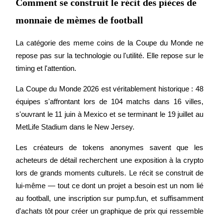
Comment se construit le récit des pièces de
Devenez un trader de copie
monnaie de mèmes de football
Profitez du partage des bénéfices et des commissions de copy t
La catégorie des meme coins de la Coupe du Monde ne 
repose pas sur la technologie ou l'utilité. Elle repose sur le 
timing et l'attention.
La Coupe du Monde 2026 est véritablement historique : 48 
équipes s'affrontant lors de 104 matchs dans 16 villes, 
s'ouvrant le 11 juin à Mexico et se terminant le 19 juillet au 
MetLife Stadium dans le New Jersey.
Information
Les créateurs de tokens anonymes savent que les 
Analyse de mégadonnées, y compris des informations commerci
etc.
acheteurs de détail recherchent une exposition à la crypto 
lors de grands moments culturels. Le récit se construit de 
lui-même — tout ce dont un projet a besoin est un nom lié 
au football, une inscription sur pump.fun, et suffisamment 
d'achats tôt pour créer un graphique de prix qui ressemble 