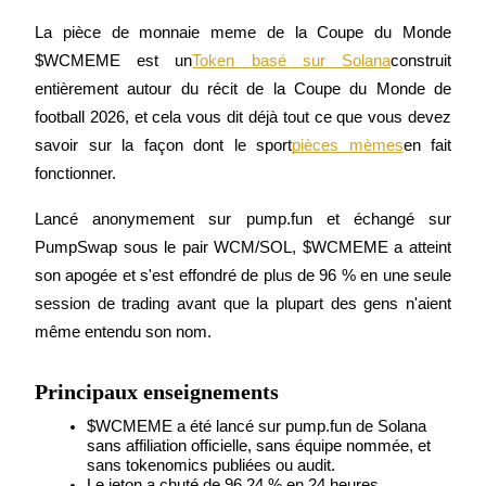
La pièce de monnaie meme de la Coupe du Monde 
$WCMEME est un
Token basé sur Solana
construit 
entièrement autour du récit de la Coupe du Monde de 
Futures COIN-M
football 2026, et cela vous dit déjà tout ce que vous devez 
Contrats à terme sur crypto-monnaie
savoir sur la façon dont le sport
pièces mèmes
en fait 
fonctionner.
TradFi
Lancé anonymement sur pump.fun et échangé sur 
PumpSwap sous le pair WCM/SOL, $WCMEME a atteint 
Produits dérivés sur actions, forex, métaux précieux et matières
premières
son apogée et s'est effondré de plus de 96 % en une seule 
session de trading avant que la plupart des gens n'aient 
même entendu son nom.
Principaux enseignements
$WCMEME a été lancé sur pump.fun de Solana 
sans affiliation officielle, sans équipe nommée, et 
sans tokenomics publiées ou audit.
Le jeton a chuté de 96,24 % en 24 heures, 