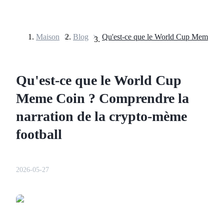
Maison
>
Blog
>
Contrats à terme
Qu'est-ce que le World Cup
Meme Coin ? Comprendre la
narration de la crypto-mème
football
Futures USDT
Futures utilisant l'USDT comme garantie
2026-05-27