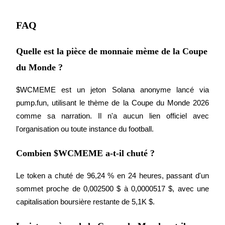
FAQ
Quelle est la pièce de monnaie mème de la Coupe
du Monde ?
Parrainage
$WCMEME est un jeton Solana anonyme lancé via 
Invitez un ami pour recevoir des récompenses en espèces
pump.fun, utilisant le thème de la Coupe du Monde 2026 
comme sa narration. Il n'a aucun lien officiel avec 
l'organisation ou toute instance du football.
Combien $WCMEME a-t-il chuté ?
Le token a chuté de 96,24 % en 24 heures, passant d'un 
BTC Welcome Rewards
sommet proche de 0,002500 $ à 0,0000517 $, avec une 
capitalisation boursière restante de 5,1K $.
BTC Welcome Rewards