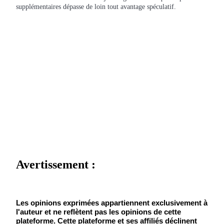
supplémentaires dépasse de loin tout avantage spéculatif.
USDT New User Exclusive 10% APR
USDT Flexible Staking | Daily Rewards
BTC New User Exclusive: 6.5% APR
BTC Flexible Staking | Daily Rewards
Avertissement :
Plus d'événements
Les opinions exprimées appartiennent exclusivement à 
Gagnez des prix et des récompenses exclusives
l'auteur et ne reflètent pas les opinions de cette 
plateforme. Cette plateforme et ses affiliés déclinent 