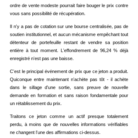
ordre de vente modeste pourrait faire bouger le prix contre 
vous sans possibilité de récupération.
Il n'y a pas de cotation sur une bourse centralisée, pas de 
soutien institutionnel, et aucun mécanisme empêchant tout 
Investissement automobile
détenteur de portefeuille restant de vendre sa position 
Obtenez des bénéfices à long terme et des intérêts flexibles
entière à tout moment. L'effondrement de 96,24 % déjà 
enregistré n'est pas une baisse.
C'est le principal événement de prix que ce jeton a produit. 
Quiconque entre maintenant n'achète pas tôt - il achète 
dans le sillage d'une sortie, sans preuve de nouvelle 
demande en formation et sans raison fondamentale pour 
un rétablissement du prix.
Apprenez le Staking
Traitons ce jeton comme un actif presque totalement 
Découvrez comment gagner un revenu passif
perdu, à moins que de nouvelles informations vérifiables 
ne changent l'une des affirmations ci-dessus.
Bitrue
AI