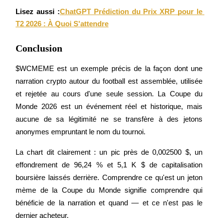
Lisez aussi :
ChatGPT Prédiction du Prix XRP pour le 
T2 2026 : À Quoi S'attendre
Conclusion
$WCMEME est un exemple précis de la façon dont une 
Partenaires Bitrue
narration crypto autour du football est assemblée, utilisée 
et rejetée au cours d'une seule session. La Coupe du 
Monde 2026 est un événement réel et historique, mais 
aucune de sa légitimité ne se transfère à des jetons 
anonymes empruntant le nom du tournoi.
La chart dit clairement : un pic près de 0,002500 $, un 
effondrement de 96,24 % et 5,1 K $ de capitalisation 
Affiliés Bitrue
boursière laissés derrière. Comprendre ce qu'est un jeton 
mème de la Coupe du Monde signifie comprendre qui 
Jusqu'à 65 % de commissions !
bénéficie de la narration et quand — et ce n'est pas le 
dernier acheteur.