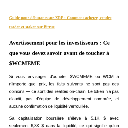
Guide pour débutants sur XRP : Comment acheter, vendre,
trader et staker sur Bitrue
Blocages BTR
Des investissements exclusifs pour les détenteurs de BTR
Avertissement pour les investisseurs : Ce
que vous devez savoir avant de toucher à
$WCMEME
Si vous envisagez d'acheter $WCMEME ou WCM à 
n'importe quel prix, les faits suivants ne sont pas des 
opinions — ce sont des réalités on-chain. Le token n'a pas 
Prêts
d'audit, pas d'équipe de développement nommée, et 
Service d'emprunt adossé à des cryptomonnaies
aucune confirmation de liquidité verrouillée.
Sa capitalisation boursière s'élève à 5,1K $ avec 
seulement 6,3K $ dans la liquidité, ce qui signifie qu'un 