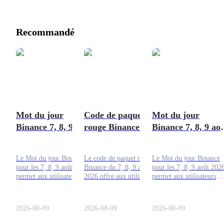
Recommandé
Mot du jour
Code de paquet
Mot du jour
Binance 7, 8, 9 août
rouge Binance du 7,
Binance 7, 8, 9 ao
2026 : Répondez et
8, 9 août 2026 :
2026 : Répondez e
Gagnez
Résolvez et gagnez
gagnez
Le Mot du jour Binance
Le code de paquet rouge
Le Mot du jour Binance
pour les 7, 8, 9 août 2026
Binance du 7, 8, 9 août
pour les 7, 8, 9 août 202
permet aux utilisateurs
2026 offre aux utilisateurs
permet aux utilisateurs
d'explorer les termes liés à
vérifiés une opportunité
d'explorer des termes liés
la crypto à travers un défi
facile de gagner des
la crypto à travers un déf
quotidien tout en collectant
récompenses crypto
quotidien de mots tout en
2026-08-09
2026-08-09
2026-08-09
des points, des récompenses
gratuites chaque jour.
collectant des points, des
en tokens et des bonus
Soumettez le code, collectez
récompenses en tokens et