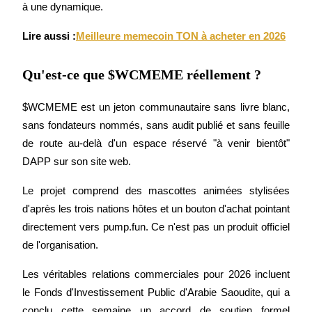
à une dynamique.
Lire aussi :
Meilleure memecoin TON à acheter en 2026
Guide
Qu'est-ce que $WCMEME réellement ?
Guide de démarrage des contrats à terme
$WCMEME est un jeton communautaire sans livre blanc, 
sans fondateurs nommés, sans audit publié et sans feuille 
de route au-delà d'un espace réservé "à venir bientôt" 
DAPP sur son site web.
Le projet comprend des mascottes animées stylisées 
d'après les trois nations hôtes et un bouton d'achat pointant 
Stratégies de trading
directement vers pump.fun. Ce n'est pas un produit officiel 
Apprenez à rester rentable
de l'organisation.
Les véritables relations commerciales pour 2026 incluent 
le Fonds d'Investissement Public d'Arabie Saoudite, qui a 
conclu cette semaine un accord de soutien formel 