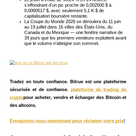
Futures USDC
s'effondrant d'un pic proche de 0,002500 $ à 
0,0000517 $, avec seulement 5,1 K $ de 
Futures utilisant l'USDC comme garantie
capitalisation boursière restante.
La Coupe du Monde 2026 se déroulera du 11 juin 
au 19 juillet dans 16 villes des États-Unis, du 
Canada et du Mexique — une fenêtre narrative de 
39 jours que les premiers vendeurs exploitent avant 
que le volume n'atteigne son sommet.
Copie de Trading
Tradez en toute confiance. Bitrue est une plateforme 
Rejoignez les meilleurs traders
sécurisée et de confiance.
plateforme de trading de 
crypto
pour acheter, vendre et échanger des Bitcoin et 
des altcoins.
Enregistrez-vous maintenant pour réclamer votre prix
!