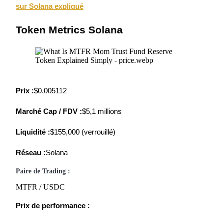
sur Solana expliqué
Token Metrics Solana
Jalonnement
Des rendements élevés et un accès instantané
Prix :
$0.005112
Marché Cap / FDV :
$5,1 millions
Liquidité :
$155,000 (verrouillé)
Réseau :
Solana
Launchpool
Paire de Trading :
Staking flexible pour gagner des jetons populaires
MTFR / USDC
Prix de performance :