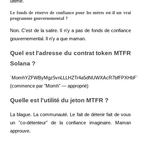
ultime.
Le fonds de réserve de confiance pour les mères est-il un vrai 
programme gouvernemental ?
Non. C'est de la satire. Il n'y a pas de fonds de confiance 
gouvernemental. Il n'y a que maman.
Quel est l'adresse du contrat token MTFR 
Télécharger
l'application Bitrue
Solana ?
`MomhYZFWByMgz5vnLLLHZTr4a5dNUWXAcR7bfFPXHbF` 
(commence par "Momh" — approprié)
Quelle est l'utilité du jeton MTFR ?
Français
La blague. La communauté. Le fait de détenir fait de vous 
un "co-détenteur" de la confiance imaginaire. Maman 
approuve.