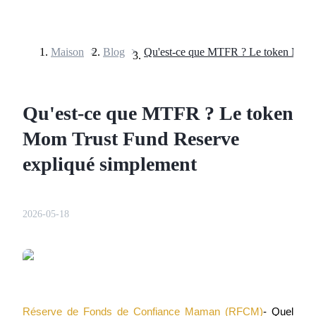
Maison
>
Blog
>
Contrats à terme
Qu'est-ce que MTFR ? Le token
Mom Trust Fund Reserve
expliqué simplement
2026-05-18
Futures USDT
Futures utilisant l'USDT comme garantie
Réserve de Fonds de Confiance Maman (RFCM)
- Quel 