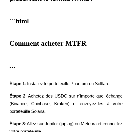
Deposit CASHCAT & Win
Share 500000 CASHCAT prize pool
Comment acheter MTFR
Exclusive for BitMart Users
Register & Trade to Win 500,000 USDT
```
Étape 1
: Installez le portefeuille Phantom ou Solflare.
Precious Metals Trading Carnival
Trade Gold & Silver · 33,333 USDT Bonus
Étape 2
: Achetez des USDC sur n'importe quel échange 
(Binance, Coinbase, Kraken) et envoyez-les à votre 
portefeuille Solana.
USDT New User Exclusive 10% APR
Étape 3
: Allez sur Jupiter (jup.ag) ou Meteora et connectez 
USDT Flexible Staking | Daily Rewards
votre portefeuille.