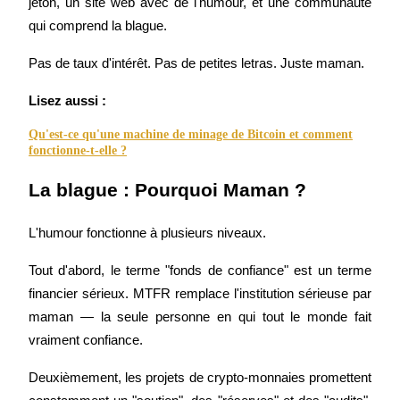
jeton, un site web avec de l'humour, et une communauté 
qui comprend la blague.
Pas de taux d'intérêt. Pas de petites letras. Juste maman.
Lisez aussi :
Guide
Guide de démarrage des contrats à terme
Qu'est-ce qu'une machine de minage de Bitcoin et comment
fonctionne-t-elle ?
La blague : Pourquoi Maman ?
L'humour fonctionne à plusieurs niveaux.
Tout d'abord, le terme "fonds de confiance" est un terme 
financier sérieux. MTFR remplace l'institution sérieuse par 
Stratégies de trading
maman — la seule personne en qui tout le monde fait 
vraiment confiance.
Apprenez à rester rentable
Deuxièmement, les projets de crypto-monnaies promettent 