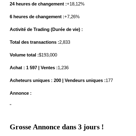
24 heures de changement :
+18,12%
6 heures de changement :
+7,26%
Activité de Trading (Durée de vie) :
Blocages BTR
Total des transactions :
2,833
Des investissements exclusifs pour les détenteurs de BTR
Volume total :
$193,000
Achat : 1 597 | Ventes :
1,236
Acheteurs uniques : 200 | Vendeurs uniques :
177
Annonce :
"
Prêts
Service d'emprunt adossé à des cryptomonnaies
Grosse Annonce dans 3 jours !