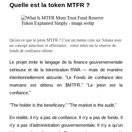
Quelle est la token MTFR ?
Devenez un trader de copie
Profitez du partage des bénéfices et des commissions de copy
trading
Qu'est-ce que le jeton MTFR ? C'est un meme coin sur Solana avec
un concept astucieux et affectueux : votre mère est la réserve de
fonds de confiance ultime.
Le projet imite le langage de la finance gouvernementale 
sérieuse et de la tokenisation RWA — mais de manière 
intentionnellement absurde. "Le Fonds de confiance des 
mamans est détenu en $MTFR." "Le jeton est la 
Information
confiance."
Analyse de mégadonnées, y compris des informations
"The holder is the beneficiary." "The market is the audit."
commerciales, etc.
En réalité, il n'y a pas de confiance. Il n'y a pas de fonds. Il 
n'y a pas d'administration gouvernementale. Il n'y a qu'un 