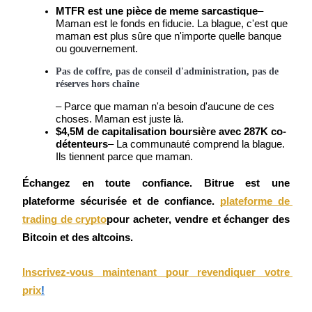
MTFR est une pièce de meme sarcastique
– 
Futures USDC
Maman est le fonds en fiducie. La blague, c'est que 
maman est plus sûre que n'importe quelle banque 
Futures utilisant l'USDC comme garantie
ou gouvernement.
Pas de coffre, pas de conseil d'administration, pas de 
réserves hors chaîne
– Parce que maman n'a besoin d'aucune de ces 
choses. Maman est juste là.
$4,5M de capitalisation boursière avec 287K co-
détenteurs
– La communauté comprend la blague. 
Ils tiennent parce que maman.
Copie de Trading
Échangez en toute confiance. Bitrue est une 
plateforme sécurisée et de confiance.
plateforme de 
Rejoignez les meilleurs traders
trading de crypto
pour acheter, vendre et échanger des 
Bitcoin et des altcoins.
Inscrivez-vous maintenant pour revendiquer votre 
prix
!