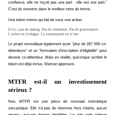
confiance, elle ne reçoit pas une part - elle est une part." 
Bitrue
AI
C'est du nonsens dans le meilleur sens du terme.
Une token mème qui fait de vous une action.
Il n'y a pas de staking. Pas de rendement. Pas de gouvernance.
L'utilité est la blague. La communauté est le but.
Le projet revendique également avoir "plus de 287 000 co-
Partenaires Bitrue
détenteurs" et un "formulaire d'inscription d'éligibilité" pour 
devenir co-détenteur. Mais en réalité, quiconque achète le 
token est déjà inclus. Maman approuve.
MTFR est-il un investissement 
sérieux ?
Non. MTFR est une pièce de monnaie mémétique 
Affiliés Bitrue
sarcastique. Elle n'a pas de réserves hors chaîne, aucun 
Jusqu'à 65 % de commissions !
revenu, aucune équipe identifiée. Le site web indique 