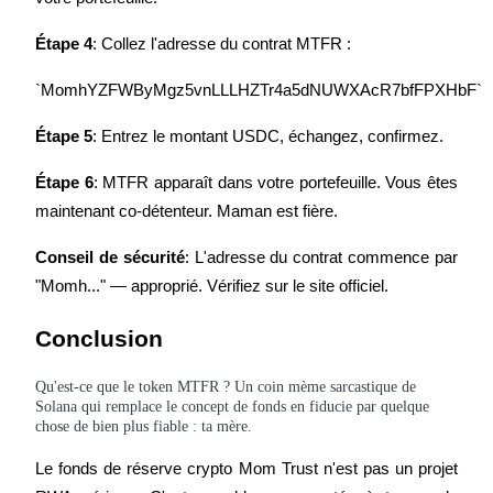
Étape 4
: Collez l'adresse du contrat MTFR :
New Listing Futures Fest
`MomhYZFWByMgz5vnLLLHZTr4a5dNUWXAcR7bfFPXHbF`
Trade New Futures, Win 200,000 USDT
Étape 5
: Entrez le montant USDC, échangez, confirmez.
Étape 6
: MTFR apparaît dans votre portefeuille. Vous êtes 
maintenant co-détenteur. Maman est fière.
Crypto World Cup 2026: Grand Finale
77,777+3k Rewards
Conseil de sécurité
: L'adresse du contrat commence par 
"Momh..." — approprié. Vérifiez sur le site officiel.
Conclusion
Qu'est-ce que le token MTFR ? Un coin mème sarcastique de
Solana qui remplace le concept de fonds en fiducie par quelque
chose de bien plus fiable : ta mère.
Le fonds de réserve crypto Mom Trust n'est pas un projet 
Plus d'événements