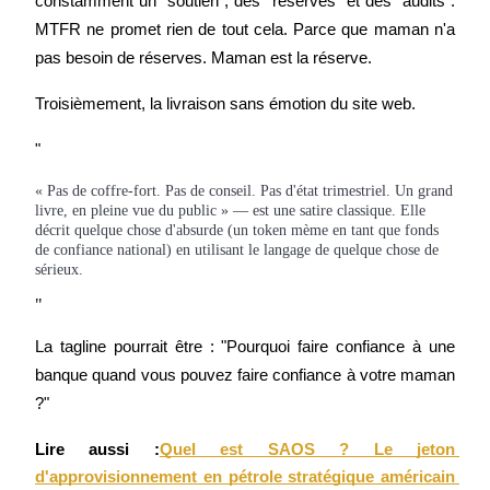
constamment un "soutien", des "réserves" et des "audits". 
MTFR ne promet rien de tout cela. Parce que maman n'a 
pas besoin de réserves. Maman est la réserve.
Troisièmement, la livraison sans émotion du site web.
Gagner
"
« Pas de coffre-fort. Pas de conseil. Pas d'état trimestriel. Un grand
livre, en pleine vue du public » — est une satire classique. Elle
décrit quelque chose d'absurde (un token mème en tant que fonds
de confiance national) en utilisant le langage de quelque chose de
sérieux.
"
La tagline pourrait être : "Pourquoi faire confiance à une 
Cochon de puissance
banque quand vous pouvez faire confiance à votre maman 
Gagnez quotidiennement des récompenses compétitives
?"
Lire aussi :
Quel est SAOS ? Le jeton 
d'approvisionnement en pétrole stratégique américain 