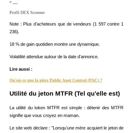
" —
Profil DEX Screener
Note : Plus d'acheteurs que de vendeurs (1 597 contre 1 
236).
18 % de gain quotidien montre une dynamique.
Investissement automobile
Volatilité attendue autour de la date d'annonce.
Obtenez des bénéfices à long terme et des intérêts flexibles
Lire aussi :
Qu'est-ce que la pièce Public Asset Control (PAC) ?
Utilité du jeton MTFR (Tel qu'elle est)
La utilité du token MTFR est simple : détenir des MTFR 
signifie que vous croyez en maman.
Apprenez le Staking
Le site web déclare : "Lorsqu'une mère acquiert le jeton de 
Découvrez comment gagner un revenu passif