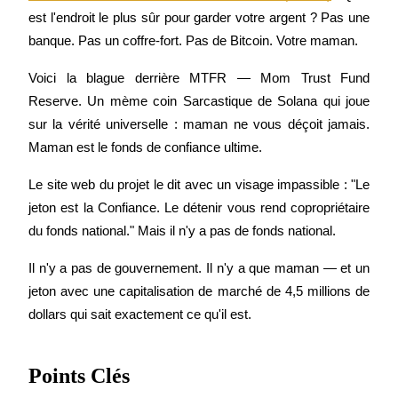
est l'endroit le plus sûr pour garder votre argent ? Pas une 
banque. Pas un coffre-fort. Pas de Bitcoin. Votre maman.
Voici la blague derrière MTFR — Mom Trust Fund 
Futures COIN-M
Reserve. Un mème coin Sarcastique de Solana qui joue 
sur la vérité universelle : maman ne vous déçoit jamais. 
Contrats à terme sur crypto-monnaie
Maman est le fonds de confiance ultime.
Le site web du projet le dit avec un visage impassible : "Le 
TradFi
jeton est la Confiance. Le détenir vous rend copropriétaire 
Produits dérivés sur actions, forex, métaux précieux et matières
du fonds national." Mais il n'y a pas de fonds national.
premières
Il n'y a pas de gouvernement. Il n'y a que maman — et un 
jeton avec une capitalisation de marché de 4,5 millions de 
dollars qui sait exactement ce qu'il est.
Points Clés