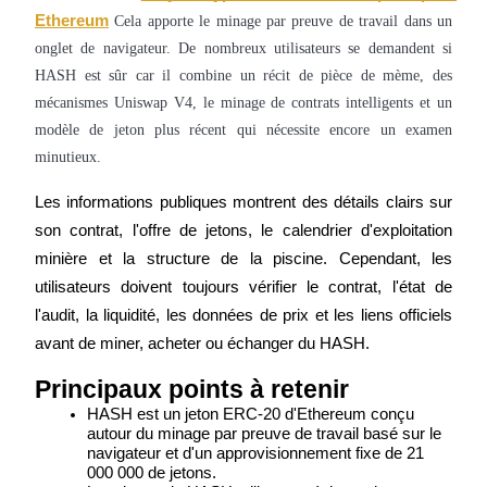
Ethereum
Cela apporte le minage par preuve de travail dans un
onglet de navigateur. De nombreux utilisateurs se demandent si
HASH est sûr car il combine un récit de pièce de mème, des
Futures COIN-M
mécanismes Uniswap V4, le minage de contrats intelligents et un
modèle de jeton plus récent qui nécessite encore un examen
Contrats à terme sur crypto-monnaie
minutieux.
Les informations publiques montrent des détails clairs sur 
TradFi
son contrat, l'offre de jetons, le calendrier d'exploitation 
Produits dérivés sur actions, forex, métaux précieux et matières
minière et la structure de la piscine. Cependant, les 
premières
utilisateurs doivent toujours vérifier le contrat, l'état de 
l'audit, la liquidité, les données de prix et les liens officiels 
avant de miner, acheter ou échanger du HASH.
Principaux points à retenir
HASH est un jeton ERC-20 d'Ethereum conçu 
autour du minage par preuve de travail basé sur le 
navigateur et d'un approvisionnement fixe de 21 
000 000 de jetons.