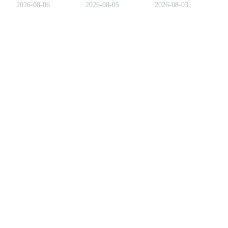
2026-08-06
2026-08-05
2026-08-03
risques majeurs pour les
la gouvernance et l'accès
crypto. Apprenez la
traders crypto débutants.
prioritaire.
psychologie derrière la
FOMO, les erreurs
courantes et les moyens
éprouvés de trader avec
confiance plutôt qu'avec
émotion.