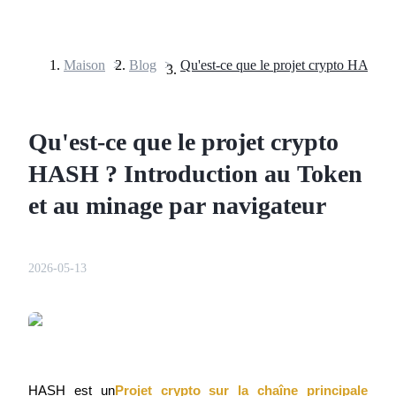
Maison
>
Blog
>
Contrats à terme
Qu'est-ce que le projet crypto
HASH ? Introduction au Token
et au minage par navigateur
Futures USDT
2026-05-13
Futures utilisant l'USDT comme garantie
HASH est un
Projet crypto sur la chaîne principale 