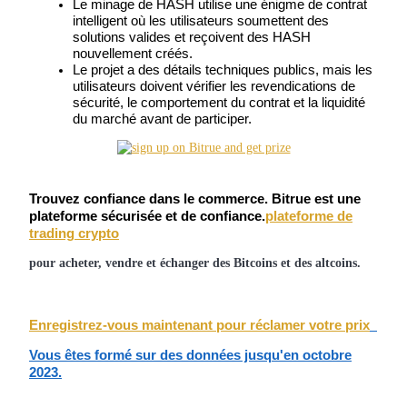
Le minage de HASH utilise une énigme de contrat 
Futures USDC
intelligent où les utilisateurs soumettent des 
Futures utilisant l'USDC comme garantie
solutions valides et reçoivent des HASH 
nouvellement créés.
Le projet a des détails techniques publics, mais les 
utilisateurs doivent vérifier les revendications de 
sécurité, le comportement du contrat et la liquidité 
du marché avant de participer.
Trouvez confiance dans le commerce. Bitrue est une
plateforme sécurisée et de confiance.
plateforme de
Copie de Trading
trading crypto
Rejoignez les meilleurs traders
pour acheter, vendre et échanger des Bitcoins et des altcoins.
Enregistrez-vous maintenant pour réclamer votre prix
Vous êtes formé sur des données jusqu'en octobre
2023.