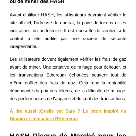
ou de miner des HASH
Deposit & Trade BTC to Share 25000 USDT prize pool!
Avant d'utiliser HASH, les utilisateurs devraient vérifier le 
site officiel, l'adresse du contrat, la paire de tokens et les 
indications du portefeuille. Il est conseillé de vérifier si le 
Deposit CASHCAT & Win
contrat a été audité par une société de sécurité 
Share 500000 CASHCAT prize pool
indépendante.
Les utilisateurs doivent également vérifier les frais de gaz 
avant de miner. Une tentative de minage peut échouer, et 
Exclusive for BitMart Users
les transactions Ethereum échouées peuvent tout de 
Register & Trade to Win 500,000 USDT
même coûter des frais de gaz. Cela rend la rentabilité 
dépendante du prix des tokens, de la difficulté de minage, 
des performances de l'appareil et du coût des transactions.
Precious Metals Trading Carnival
À lire aussi :
Quelle est Sato ? Le jeton inspiré du 
Trade Gold & Silver · 33,333 USDT Bonus
Bitcoin et immuable d'Ethereum
HASH Risque de Marché pour les 