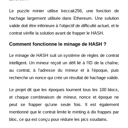
Le puzzle minier utilise keccak256, une fonction de 
hachage largement utilisée dans Ethereum. Une solution 
valide doit être inférieure à l'objectif de difficulté actuel, et le 
Blocages BTR
contrat vérifie la solution avant de frapper le HASH.
Des investissements exclusifs pour les détenteurs de BTR
Comment fonctionne le minage de HASH ?
Le minage de HASH suit un système de règles de contrat 
intelligent. Un mineur reçoit un défi lié à l'ID de la chaîne, 
au contrat, à l'adresse du mineur et à l'époque, puis 
recherche un nonce qui crée un résultat de hachage valide.
Le projet dit que les époques tournent tous les 100 blocs, 
Prêts
et chaque combinaison de mineur, nonce et époque ne 
peut se frapper qu'une seule fois. Il est également 
Service d'emprunt adossé à des cryptomonnaies
mentionné que le contrat limite le minting à dix frappes par 
bloc, ce qui est conçu pour réduire les pics soudains.