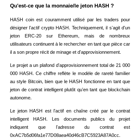
Qu'est-ce que la monnaie/le jeton HASH ?
HASH coin est couramment utilisé par les traders pour 
Guide
désigner l'actif crypto HASH. Techniquement, il s'agit d'un 
Guide de démarrage des contrats à terme
jeton ERC-20 sur Ethereum, mais de nombreux 
utilisateurs continuent à le rechercher en tant que pièce car 
il a son propre récit de minage et d'approvisionnement.
Le projet a un plafond d'approvisionnement total de 21 000 
000 HASH. Ce chiffre reflète le modèle de rareté familier 
au style Bitcoin, bien que le HASH fonctionne en tant que 
jeton de contrat intelligent plutôt qu'en tant que blockchain 
autonome.
Stratégies de trading
Apprenez à rester rentable
Le jeton HASH est l'actif en chaîne créé par le contrat 
intelligent HASH. Les documents publics du projet 
indiquent que l'adresse du contrat est 
0xAC7b5d06fa1e77D08aea40d46cB7C5923A87A0cc.