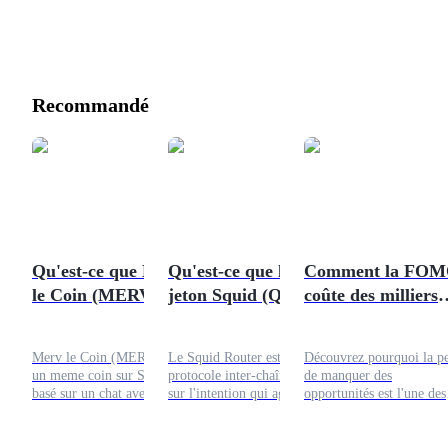
Recommandé
Qu'est-ce que Merv
Qu'est-ce que le
Comment la FO
le Coin (MERV) ?
jeton Squid (QUID)
coûte des milliers
Est-il sûr ?
? Vaut-il la peine
aux traders de
d'acheter ?
crypto chaque moi
Merv le Coin (MERV) est
Le Squid Router est un
Découvrez pourquoi la p
un meme coin sur Solana
protocole inter-chaînes basé
de manquer des
basé sur un chat avec des
sur l'intention qui agrège la
opportunités est l'une des
divulgations limitées, une
liquidité sur plus de 100
principales raisons pour
liquidité faible, une
blockchains. Son jeton natif
lesquelles les traders
volatilité extrême et des
QUID alimente le staking,
perdent de l'argent en