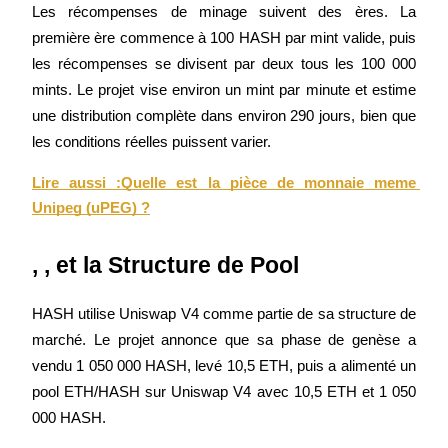
Les récompenses de minage suivent des ères. La 
première ère commence à 100 HASH par mint valide, puis 
les récompenses se divisent par deux tous les 100 000 
mints. Le projet vise environ un mint par minute et estime 
une distribution complète dans environ 290 jours, bien que 
Investissement automobile
les conditions réelles puissent varier.
Obtenez des bénéfices à long terme et des intérêts flexibles
Lire aussi :
Quelle est la pièce de monnaie meme 
Unipeg (uPEG) ?
, 
, et la Structure de Pool
HASH utilise Uniswap V4 comme partie de sa structure de 
marché. Le projet annonce que sa phase de genèse a 
Apprenez le Staking
vendu 1 050 000 HASH, levé 10,5 ETH, puis a alimenté un 
pool ETH/HASH sur Uniswap V4 avec 10,5 ETH et 1 050 
Découvrez comment gagner un revenu passif
000 HASH.
Bitrue
AI