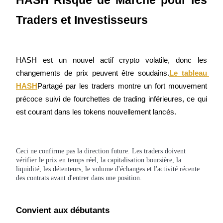
USDT New User Exclusive 10% APR
Traders et Investisseurs
USDT Flexible Staking | Daily Rewards
HASH est un nouvel actif crypto volatile, donc les 
BTC New User Exclusive: 6.5% APR
changements de prix peuvent être soudains.
Le tableau 
HASH
Partagé par les traders montre un fort mouvement 
BTC Flexible Staking | Daily Rewards
précoce suivi de fourchettes de trading inférieures, ce qui 
est courant dans les tokens nouvellement lancés.
Ceci ne confirme pas la direction future. Les traders doivent
vérifier le prix en temps réel, la capitalisation boursière, la
liquidité, les détenteurs, le volume d'échanges et l'activité récente
des contrats avant d'entrer dans une position.
Plus d'événements
Gagnez des prix et des récompenses exclusives
Convient aux débutants