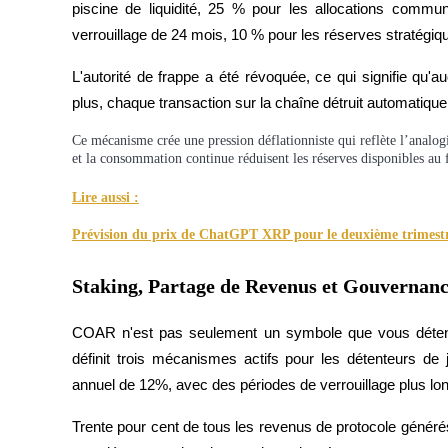
piscine de liquidité, 25 % pour les allocations commun
verrouillage de 24 mois, 10 % pour les réserves stratégiq
Guide
L'autorité de frappe a été révoquée, ce qui signifie qu'
Guide de démarrage des contrats à terme
plus, chaque transaction sur la chaîne détruit automatiqu
Ce mécanisme crée une pression déflationniste qui reflète l’analogi
et la consommation continue réduisent les réserves disponibles au 
Lire aussi :
Prévision du prix de ChatGPT XRP pour le deuxième trimestre
Stratégies de trading
Staking, Partage de Revenus et Gouvernan
Apprenez à rester rentable
COAR n'est pas seulement un symbole que vous détenez
définit trois mécanismes actifs pour les détenteurs de
annuel de 12%, avec des périodes de verrouillage plus lon
Trente pour cent de tous les revenus de protocole générés 