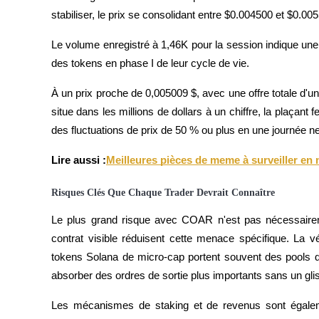
stabiliser, le prix se consolidant entre $0.004500 et $0.00
Le volume enregistré à 1,46K pour la session indique une 
Blocages BTR
des tokens en phase I de leur cycle de vie.
Des investissements exclusifs pour les détenteurs de BTR
À un prix proche de 0,005009 $, avec une offre totale d'un m
situe dans les millions de dollars à un chiffre, la plaçant
des fluctuations de prix de 50 % ou plus en une journée ne
Lire aussi :
Meilleures pièces de meme à surveiller en 
Risques Clés Que Chaque Trader Devrait Connaître
Prêts
Le plus grand risque avec COAR n'est pas nécessairemen
contrat visible réduisent cette menace spécifique. La vér
Service d'emprunt adossé à des cryptomonnaies
tokens Solana de micro-cap portent souvent des pools q
absorber des ordres de sortie plus importants sans un glis
Les mécanismes de staking et de revenus sont égalemen