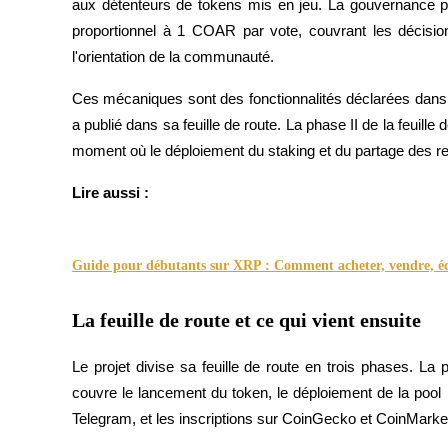
aux détenteurs de tokens mis en jeu. La gouvernance pe
proportionnel à 1 COAR par vote, couvrant les décisions 
Gagner
l'orientation de la communauté.
Ces mécaniques sont des fonctionnalités déclarées dans le p
a publié dans sa feuille de route. La phase II de la feuill
moment où le déploiement du staking et du partage des re
Lire aussi :
Cochon de puissance
Guide pour débutants sur XRP : Comment acheter, vendre, éch
Gagnez quotidiennement des récompenses compétitives
La feuille de route et ce qui vient ensuite
Le projet divise sa feuille de route en trois phases. La
couvre le lancement du token, le déploiement de la poo
Telegram, et les inscriptions sur CoinGecko et CoinMark