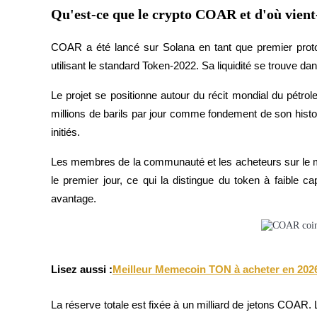
Devenez un trader de copie
Qu'est-ce que le crypto COAR et d'où vient-
Profitez du partage des bénéfices et des commissions de copy t
COAR a été lancé sur Solana en tant que premier protoc
utilisant le standard Token-2022. Sa liquidité se trouve
Le projet se positionne autour du récit mondial du pétr
millions de barils par jour comme fondement de son histoire.
initiés.
Les membres de la communauté et les acheteurs sur le marc
Information
le premier jour, ce qui la distingue du token à faible ca
avantage.
Analyse de mégadonnées, y compris des informations commercia
Lisez aussi :
Meilleur Memecoin TON à acheter en 202
La réserve totale est fixée à un milliard de jetons COAR.