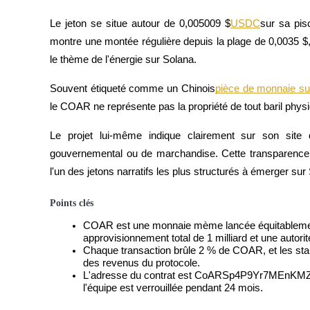
Le jeton se situe autour de 0,005009 $
USDC
sur sa pis
montre une montée régulière depuis la plage de 0,0035 $, at
le thème de l'énergie sur Solana.
Futures COIN-M
Contrats à terme sur crypto-monnaie
Souvent étiqueté comme un Chinois
pièce de monnaie sur
le COAR ne représente pas la propriété de tout baril physi
Le projet lui-même indique clairement sur son site
TradFi
gouvernemental ou de marchandise. Cette transparence
Produits dérivés sur actions, forex, métaux précieux et matières
l'un des jetons narratifs les plus structurés à émerger su
Points clés
COAR est une monnaie mème lancée équitablement
approvisionnement total de 1 milliard et une autori
Chaque transaction brûle 2 % de COAR, et les sta
des revenus du protocole.
L'adresse du contrat est CoARSp4P9Yr7MEnKMZ
l'équipe est verrouillée pendant 24 mois.
Futures USDC