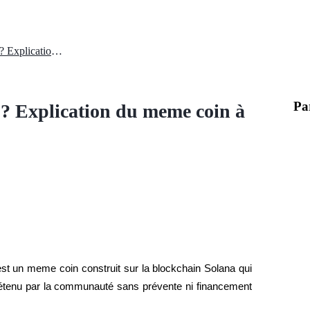
Qu'est-ce que le COAR Crypto ? Explication du meme coin à thème pétrolier chinois
Pa
? Explication du meme coin à
t un meme coin construit sur la blockchain Solana qui 
 détenu par la communauté sans prévente ni financement 