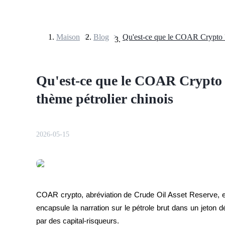
Maison
>
Blog
>
Contrats à terme
Qu'est-ce que le COAR Crypto 
thème pétrolier chinois
2026-05-15
Futures USDT
Futures utilisant l'USDT comme garantie
COAR crypto, abréviation de Crude Oil Asset Reserve, es
encapsule la narration sur le pétrole brut dans un jeton
par des capital-risqueurs.