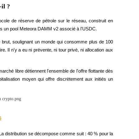
il ?
rading
ole de réserve de pétrole sur le réseau, construit en 
 dans un pool Meteora DAMM v2 associé à l'USDC.
ole brut, soulignant un monde qui consomme plus de 100 
 Il n'y a eu ni prévente, ni tour privé, ni allocation aux 
hé libre détiennent l'ensemble de l'offre flottante dès 
pitalisation moyen qui offre discrètement aux initiés un 
les, etc.
6
 La distribution se décompose comme suit : 40 % pour la 