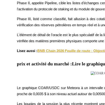
Phase II, appelée Pipeline, cible les listes d'échanges ce
Jalonnement
l'activation du protocole de staking et du module de gouve
Des rendements élevés et un accès instantané
Phase III, listé comme classifié, fait allusion à des cot
vérification des réserves pétrolières en temps réel et à 
L'élément de détail de l'oracle est le plus spéculatif de la l
vérifiée des matières premières physiques comporte une co
Lisez aussi :
BNB Chain 2026 Feuille de route : Objectif
prix et activité du marché :Lire le graphiq
Launchpool
Staking flexible pour gagner des jetons populaires
Le graphique COAR/USDC sur Meteora à un intervalle de
proche de 0,0035 $ à son niveau actuel autour de 0,00500
Les bougies de la session la plus récente montrent une 