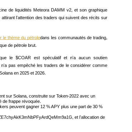
cine de liquidités Meteora DAMM v2, et son graphique 
tirant l'attention des traders qui suivent des récits sur 
 le thème du pétrole
dans les communautés de trading, 
que de pétrole brut.
 que le $COAR est spéculatif et n'a aucun soutien 
 n'a pas empêché les traders de le considérer comme 
 premières
r Solana en 2025 et 2026.
 sur Solana, construite sur Token-2022 avec un 
té de frappe révoquée.
kers peuvent gagner 12 % APY plus une part de 30 % 
E7chyAkK3mNbPFyArdQeMm9a1G, et l'allocation de 