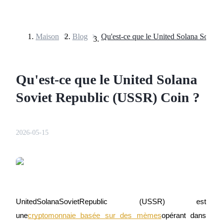
Maison
>
Blog
>
Contrats à terme
Qu'est-ce que le United Solana
Soviet Republic (USSR) Coin ?
2026-05-15
Futures USDT
Futures utilisant l'USDT comme garantie
UnitedSolanaSovietRepublic (USSR) est 
une
cryptomonnaie basée sur des mèmes
opérant dans 