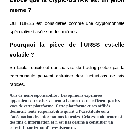
Est-ce que la crypto-USTRR est un jeton 
meme ?
USDT New User Exclusive 10% APR
Oui, l'URSS est considérée comme une cryptomonnaie 
spéculative basée sur des mèmes.
USDT Flexible Staking | Daily Rewards
Pourquoi la pièce de l'URSS est-elle 
volatile ?
BTC New User Exclusive: 6.5% APR
Sa faible liquidité et son activité de trading pilotée par la 
BTC Flexible Staking | Daily Rewards
communauté peuvent entraîner des fluctuations de prix 
rapides.
Avis de non-responsabilité : Les opinions exprimées
appartiennent exclusivement à l'auteur et ne reflètent pas les
vues de cette plateforme. Cette plateforme et ses affiliés
déclinent toute responsabilité quant à l'exactitude ou à
l'adéquation des informations fournies. Cela est uniquement à
des fins d'information et n'est pas destiné à constituer un
conseil financier ou d'investissement.
Plus d'événements