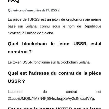
Qu'est-ce qu'une pièce de l'URSS ?
BTC Welcome Rewards
Deposit & Trade BTC to Share 25000 USDT prize pool!
La pièce de l'URSS est un jeton de cryptomonnaie mème 
basé sur Solana, connu sous le nom de République 
Soviétique Unifiée de Solana.
Deposit CASHCAT & Win
Quel blockchain le jeton USSR est-il 
Share 500000 CASHCAT prize pool
construit ?
Le token USSR fonctionne sur la blockchain Solana.
Exclusive for BitMart Users
Quel est l'adresse du contrat de la pièce 
Register & Trade to Win 500,000 USDT
USSR ?
L'adresse du contrat est 
21uuoEJMQ8zYM7N4Pj884nzfeqijXeAy2sfNidxafVYg.
Precious Metals Trading Carnival
Trade Gold & Silver · 33,333 USDT Bonus