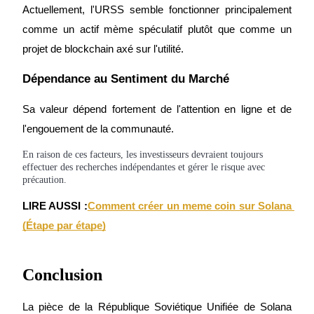
Actuellement, l'URSS semble fonctionner principalement 
Bitrue
AI
comme un actif mème spéculatif plutôt que comme un 
projet de blockchain axé sur l'utilité.
Dépendance au Sentiment du Marché
Sa valeur dépend fortement de l'attention en ligne et de 
l'engouement de la communauté.
Partenaires Bitrue
En raison de ces facteurs, les investisseurs devraient toujours
effectuer des recherches indépendantes et gérer le risque avec
précaution.
LIRE AUSSI :
Comment créer un meme coin sur Solana 
(Étape par étape)
Conclusion
Affiliés Bitrue
Jusqu'à 65 % de commissions !
La pièce de la République Soviétique Unifiée de Solana 