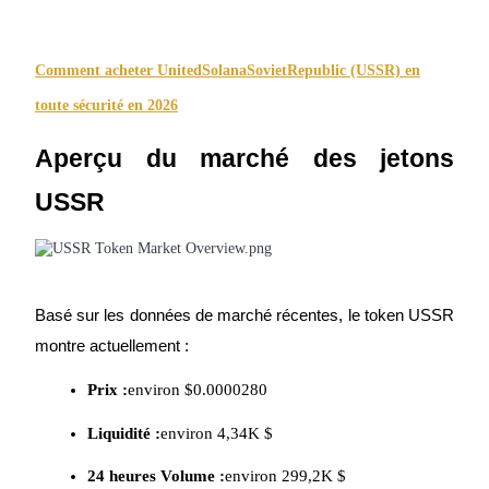
Comment acheter UnitedSolanaSovietRepublic (USSR) en
toute sécurité en 2026
Gagner
Aperçu du marché des jetons 
USSR
Basé sur les données de marché récentes, le token USSR 
Cochon de puissance
montre actuellement :
Gagnez quotidiennement des récompenses compétitives
Prix :
environ $0.0000280
Liquidité :
environ 4,34K $
24 heures Volume :
environ 299,2K $