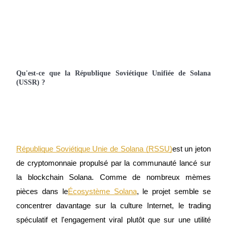
Devenez un trader de copie
Profitez du partage des bénéfices et des commissions de copy
trading
Qu'est-ce que la République Soviétique Unifiée de Solana 
(USSR) ?
République Soviétique Unie de Solana (RSSU)
est un jeton 
Information
de cryptomonnaie propulsé par la communauté lancé sur 
Analyse de mégadonnées, y compris des informations
la blockchain Solana. Comme de nombreux mèmes 
commerciales, etc.
pièces dans le
Écosystème Solana
, le projet semble se 
concentrer davantage sur la culture Internet, le trading 
spéculatif et l'engagement viral plutôt que sur une utilité 