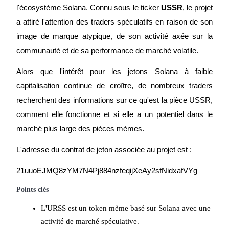
l'écosystème Solana. Connu sous le ticker 
USSR
, le projet 
a attiré l'attention des traders spéculatifs en raison de son 
image de marque atypique, de son activité axée sur la 
communauté et de sa performance de marché volatile.
Futures COIN-M
Alors que l'intérêt pour les jetons Solana à faible 
Contrats à terme sur crypto-monnaie
capitalisation continue de croître, de nombreux traders 
recherchent des informations sur ce qu'est la pièce USSR, 
TradFi
comment elle fonctionne et si elle a un potentiel dans le 
Produits dérivés sur actions, forex, métaux précieux et matières
marché plus large des pièces mèmes.
premières
L'adresse du contrat de jeton associée au projet est :
21uuoEJMQ8zYM7N4Pj884nzfeqijXeAy2sfNidxafVYg
Points clés
L'URSS est un token mème basé sur Solana avec une 
activité de marché spéculative.