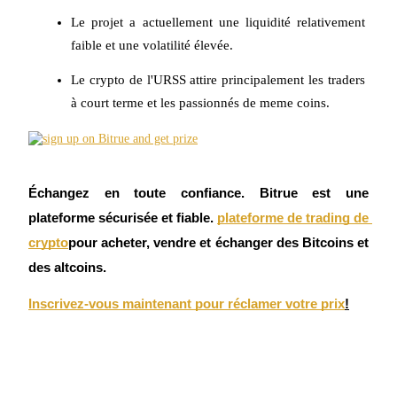
Futures USDC
Le projet a actuellement une liquidité relativement 
faible et une volatilité élevée.
Futures utilisant l'USDC comme garantie
Le crypto de l'URSS attire principalement les traders 
à court terme et les passionnés de meme coins.
Échangez en toute confiance. Bitrue est une 
plateforme sécurisée et fiable.
plateforme de trading de 
Copie de Trading
crypto
pour acheter, vendre et échanger des Bitcoins et 
Rejoignez les meilleurs traders
des altcoins.
Inscrivez-vous maintenant pour réclamer votre prix
!