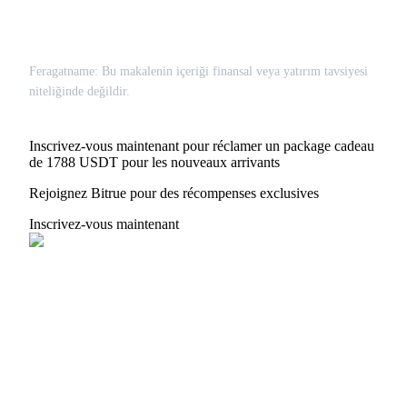
Gagnez des prix et des récompenses exclusives
Se connecter
S'inscrire
Feragatname: Bu makalenin içeriği finansal veya yatırım tavsiyesi
niteliğinde değildir.
Inscrivez-vous maintenant pour réclamer un package cadeau
de 1788 USDT pour les nouveaux arrivants
Rejoignez Bitrue pour des récompenses exclusives
Inscrivez-vous maintenant
Se connecter
S'inscrire
Centre de
récompenses