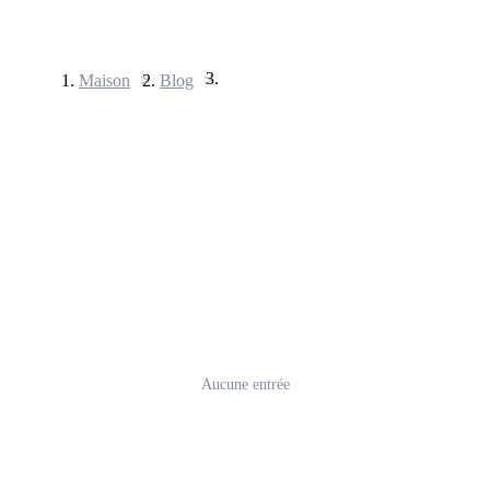
Maison
>
Blog
>
Contrats à terme
Futures USDT
Aucune entrée
Futures utilisant l'USDT comme garantie