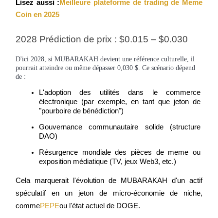
Lisez aussi :
Meilleure plateforme de trading de Meme 
Coin en 2025
New Listing Futures Fest
2028 Prédiction de prix : $0.015 – $0.030
Trade New Futures, Win 200,000 USDT
D'ici 2028, si MUBARAKAH devient une référence culturelle, il
pourrait atteindre ou même dépasser 0,030 $. Ce scénario dépend
de :
L'adoption des utilités dans le commerce 
Crypto World Cup 2026: Grand Finale
électronique (par exemple, en tant que jeton de 
"pourboire de bénédiction")
77,777+3k Rewards
Gouvernance communautaire solide (structure 
DAO)
Résurgence mondiale des pièces de meme ou 
exposition médiatique (TV, jeux Web3, etc.)
Cela marquerait l'évolution de MUBARAKAH d'un actif 
spéculatif en un jeton de micro-économie de niche, 
comme
PEPE
ou l'état actuel de DOGE.
Plus d'événements