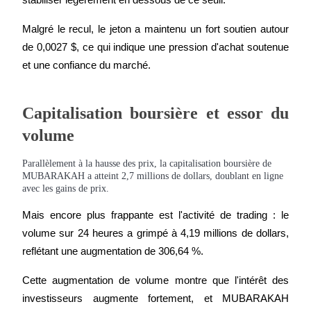
stabiliser légèrement en dessous de ce seuil.
Malgré le recul, le jeton a maintenu un fort soutien autour 
de 0,0027 $, ce qui indique une pression d'achat soutenue 
et une confiance du marché.
Jalonnement
Des rendements élevés et un accès instantané
Capitalisation boursière et essor du 
volume
Parallèlement à la hausse des prix, la capitalisation boursière de
MUBARAKAH a atteint 2,7 millions de dollars, doublant en ligne
avec les gains de prix.
Mais encore plus frappante est l'activité de trading : le 
volume sur 24 heures a grimpé à 4,19 millions de dollars, 
Launchpool
reflétant une augmentation de 306,64 %.
Staking flexible pour gagner des jetons populaires
Cette augmentation de volume montre que l'intérêt des 
investisseurs augmente fortement, et MUBARAKAH 