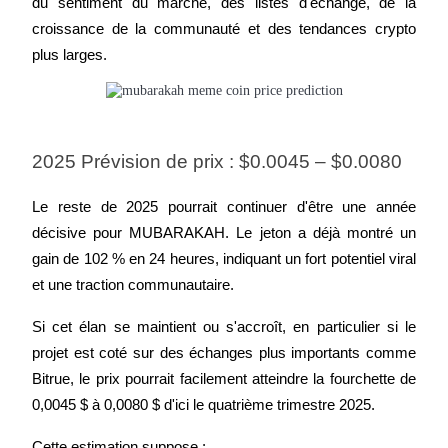
du sentiment du marché, des listes d'échange, de la 
croissance de la communauté et des tendances crypto 
plus larges.
2025 Prévision de prix : $0.0045 – $0.0080
Investissement automobile
Obtenez des bénéfices à long terme et des intérêts flexibles
Le reste de 2025 pourrait continuer d'être une année 
décisive pour MUBARAKAH. Le jeton a déjà montré un 
gain de 102 % en 24 heures, indiquant un fort potentiel viral 
et une traction communautaire.
Si cet élan se maintient ou s'accroît, en particulier si le 
projet est coté sur des échanges plus importants comme 
Bitrue, le prix pourrait facilement atteindre la fourchette de 
Apprenez le Staking
0,0045 $ à 0,0080 $ d'ici le quatrième trimestre 2025.
Découvrez comment gagner un revenu passif
Cette estimation suppose :