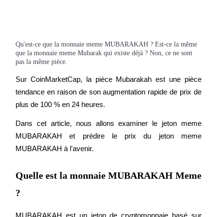
Qu'est-ce que la monnaie meme MUBARAKAH ? Est-ce la même
Futures COIN-M
que la monnaie meme Mubarak qui existe déjà ? Non, ce ne sont
pas la même pièce.
Contrats à terme sur crypto-monnaie
Sur CoinMarketCap, la pièce Mubarakah est une pièce 
tendance en raison de son augmentation rapide de prix de 
TradFi
plus de 100 % en 24 heures.
Produits dérivés sur actions, forex, métaux précieux et matières
Dans cet article, nous allons examiner le jeton meme 
premières
MUBARAKAH et prédire le prix du jeton meme 
MUBARAKAH à l'avenir.
Quelle est la monnaie MUBARAKAH Meme
?
MUBARAKAH est un jeton de cryptomonnaie basé sur 