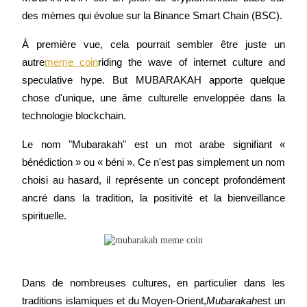
des mèmes qui évolue sur la Binance Smart Chain (BSC).
Futures USDC
Futures utilisant l'USDC comme garantie
À première vue, cela pourrait sembler être juste un 
autre
meme coin
riding the wave of internet culture and 
speculative hype. But MUBARAKAH apporte quelque 
chose d'unique, une âme culturelle enveloppée dans la 
technologie blockchain.
Le nom "Mubarakah" est un mot arabe signifiant « 
bénédiction » ou « béni ». Ce n'est pas simplement un nom 
Copie de Trading
choisi au hasard, il représente un concept profondément 
ancré dans la tradition, la positivité et la bienveillance 
Rejoignez les meilleurs traders
spirituelle.
Dans de nombreuses cultures, en particulier dans les 
traditions islamiques et du Moyen-Orient,
Mubarakah
est un 