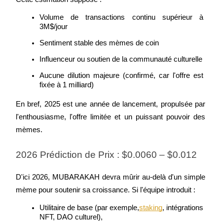
Bitrue
AI
Volume de transactions continu supérieur à 
3M$/jour
Sentiment stable des mèmes de coin
Influenceur ou soutien de la communauté culturelle
Aucune dilution majeure (confirmé, car l'offre est 
fixée à 1 milliard)
Partenaires Bitrue
En bref, 2025 est une année de lancement, propulsée par 
l'enthousiasme, l'offre limitée et un puissant pouvoir des 
mèmes.
2026 Prédiction de Prix : $0.0060 – $0.012
D'ici 2026, MUBARAKAH devra mûrir au-delà d'un simple 
mème pour soutenir sa croissance. Si l'équipe introduit :
Affiliés Bitrue
Utilitaire de base (par exemple,
staking
, intégrations 
Jusqu'à 65 % de commissions !
NFT, DAO culturel),