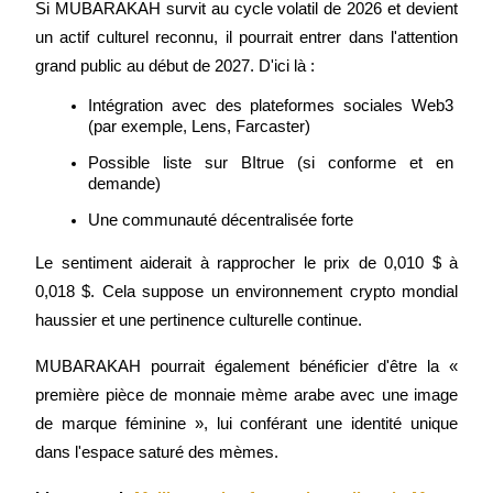
Si MUBARAKAH survit au cycle volatil de 2026 et devient 
un actif culturel reconnu, il pourrait entrer dans l'attention 
Deposit CASHCAT & Win
grand public au début de 2027. D'ici là :
Share 500000 CASHCAT prize pool
Intégration avec des plateformes sociales Web3 
(par exemple, Lens, Farcaster)
Possible liste sur BItrue (si conforme et en 
Exclusive for BitMart Users
demande)
Register & Trade to Win 500,000 USDT
Une communauté décentralisée forte
Le sentiment aiderait à rapprocher le prix de 0,010 $ à 
0,018 $. Cela suppose un environnement crypto mondial 
Precious Metals Trading Carnival
haussier et une pertinence culturelle continue.
Trade Gold & Silver · 33,333 USDT Bonus
MUBARAKAH pourrait également bénéficier d'être la « 
première pièce de monnaie mème arabe avec une image 
de marque féminine », lui conférant une identité unique 
USDT New User Exclusive 10% APR
dans l'espace saturé des mèmes.
USDT Flexible Staking | Daily Rewards