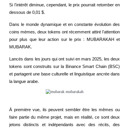
Si l'intérêt diminue, cependant, le prix pourrait retomber en 
Gagnez des prix et des récompenses exclusives
dessous de 0,01 $.
Se connecter
S'inscrire
Dans le monde dynamique et en constante évolution des 
coins mèmes, deux tokens ont récemment attiré l'attention 
pour plus que leur action sur le prix : MUBARAKAH et 
MUBARAK.
Lancés dans les jours qui ont suivi en mars 2025, les deux 
tokens sont construits sur la Binance Smart Chain (BSC) 
Se connecter
S'inscrire
et partagent une base culturelle et linguistique ancrée dans 
la langue arabe.
À première vue, ils peuvent sembler être les mêmes ou 
faire partie du même projet, mais en réalité, ce sont deux 
Centre de
jetons distincts et indépendants avec des récits, des 
récompenses