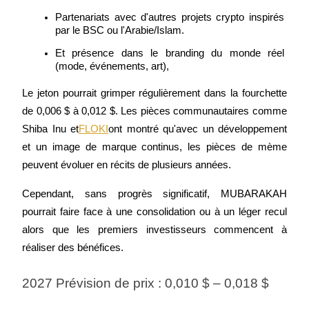
Partenariats avec d'autres projets crypto inspirés 
par le BSC ou l'Arabie/Islam.
Et présence dans le branding du monde réel 
(mode, événements, art),
Le jeton pourrait grimper régulièrement dans la fourchette 
de 0,006 $ à 0,012 $. Les pièces communautaires comme 
Parrainage
Shiba Inu et
FLOKI
ont montré qu'avec un développement 
et un image de marque continus, les pièces de mème 
Invitez un ami pour recevoir des récompenses en espèces
peuvent évoluer en récits de plusieurs années.
Deposit CASHCAT & Win
Cependant, sans progrès significatif, MUBARAKAH 
pourrait faire face à une consolidation ou à un léger recul 
alors que les premiers investisseurs commencent à 
réaliser des bénéfices.
2027 Prévision de prix : 0,010 $ – 0,018 $