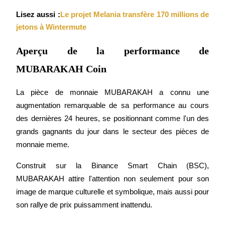
Lisez aussi :
Le projet Melania transfère 170 millions de 
jetons à Wintermute
Aperçu de la performance de
Guide
MUBARAKAH Coin
Guide de démarrage des contrats à terme
La pièce de monnaie MUBARAKAH a connu une 
augmentation remarquable de sa performance au cours 
des dernières 24 heures, se positionnant comme l'un des 
grands gagnants du jour dans le secteur des pièces de 
monnaie meme.
Construit sur la Binance Smart Chain (BSC), 
Stratégies de trading
MUBARAKAH attire l'attention non seulement pour son 
image de marque culturelle et symbolique, mais aussi pour 
Apprenez à rester rentable
son rallye de prix puissamment inattendu.