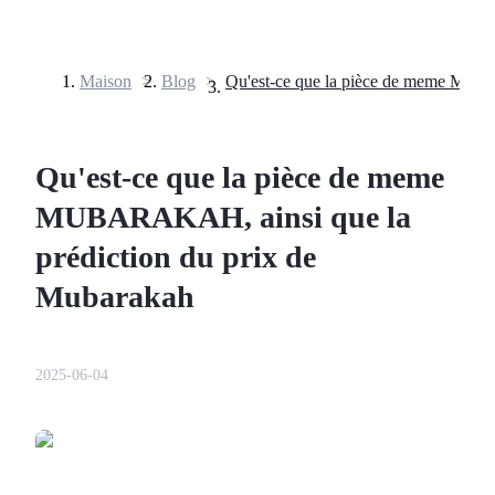
Maison
>
Blog
>
Contrats à terme
Qu'est-ce que la pièce de meme
MUBARAKAH, ainsi que la
prédiction du prix de
Mubarakah
Futures USDT
2025-06-04
Futures utilisant l'USDT comme garantie