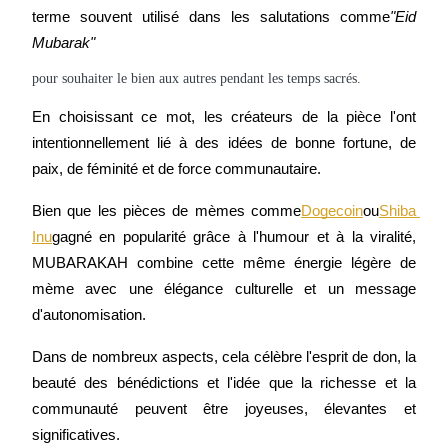
terme souvent utilisé dans les salutations comme
"Eid 
Mubarak"
Devenez un trader de copie
pour souhaiter le bien aux autres pendant les temps sacrés.
Profitez du partage des bénéfices et des commissions de copy
trading
En choisissant ce mot, les créateurs de la pièce l'ont 
intentionnellement lié à des idées de bonne fortune, de 
paix, de féminité et de force communautaire.
Bien que les pièces de mèmes comme
Dogecoin
ou
Shiba 
Inu
gagné en popularité grâce à l'humour et à la viralité, 
MUBARAKAH combine cette même énergie légère de 
mème avec une élégance culturelle et un message 
Information
d'autonomisation.
Analyse de mégadonnées, y compris des informations
Dans de nombreux aspects, cela célèbre l'esprit de don, la 
commerciales, etc.
beauté des bénédictions et l'idée que la richesse et la 
communauté peuvent être joyeuses, élevantes et 
significatives.