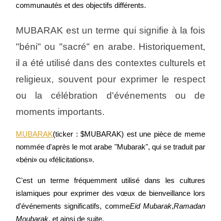
communautés et des objectifs différents.
MUBARAK est un terme qui signifie à la fois 
"béni" ou "sacré" en arabe. Historiquement, 
il a été utilisé dans des contextes culturels et 
religieux, souvent pour exprimer le respect 
Télécharger
l'application Bitrue
ou la célébration d'événements ou de 
moments importants.
MUBARAK
(ticker : $MUBARAK) est une pièce de meme 
nommée d'après le mot arabe "Mubarak", qui se traduit par 
«béni» ou «félicitations».
Français
C'est un terme fréquemment utilisé dans les cultures 
islamiques pour exprimer des vœux de bienveillance lors 
d'événements significatifs, comme
Eid Mubarak
,
Ramadan 
Moubarak
, et ainsi de suite.