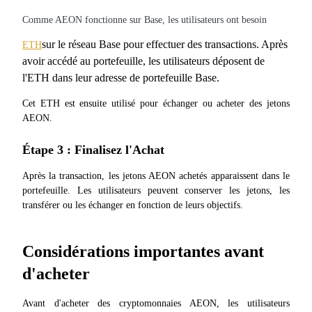
Deposit & Trade BTC to Share 25000 USDT prize pool!
Comme AEON fonctionne sur Base, les utilisateurs ont besoin
sur le réseau Base pour effectuer des transactions. Après 
ETH
avoir accédé au portefeuille, les utilisateurs déposent de 
Deposit CASHCAT & Win
l'ETH dans leur adresse de portefeuille Base.
Share 500000 CASHCAT prize pool
Cet ETH est ensuite utilisé pour échanger ou acheter des jetons 
AEON.
Étape 3 : Finalisez l'Achat
Exclusive for BitMart Users
Après la transaction, les jetons AEON achetés apparaissent dans le 
Register & Trade to Win 500,000 USDT
portefeuille. Les utilisateurs peuvent conserver les jetons, les 
transférer ou les échanger en fonction de leurs objectifs.
Precious Metals Trading Carnival
Considérations importantes avant 
Trade Gold & Silver · 33,333 USDT Bonus
d'acheter
Avant d'acheter des cryptomonnaies AEON, les utilisateurs 