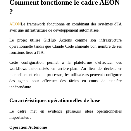
Comment fonctionne le cadre AEON 
?
AEON
Le framework fonctionne en combinant des systèmes d'IA 
avec une infrastructure de développement automatisée.
Investissement automobile
Le projet utilise GitHub Actions comme son infrastructure 
opérationnelle tandis que Claude Code alimente bon nombre de ses 
Obtenez des bénéfices à long terme et des intérêts flexibles
fonctions liées à l'IA.
Cette configuration permet à la plateforme d'effectuer des 
workflows automatisés en arrière-plan. Au lieu de déclencher 
manuellement chaque processus, les utilisateurs peuvent configurer 
des agents pour effectuer des tâches en cours de manière 
indépendante.
Caractéristiques opérationnelles de base
Apprenez le Staking
Le cadre met en évidence plusieurs idées opérationnelles 
Découvrez comment gagner un revenu passif
importantes :
Bitrue
AI
Opération Autonome