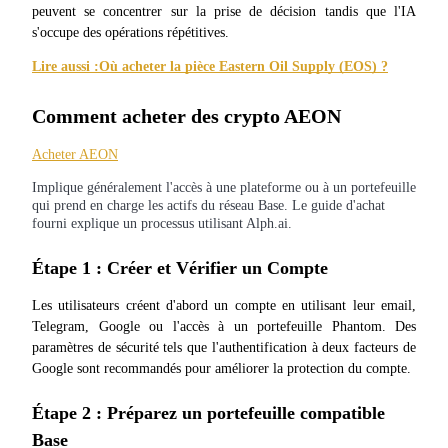
peuvent se concentrer sur la prise de décision tandis que l'IA 
s'occupe des opérations répétitives.
Lire aussi :
Où acheter la pièce Eastern Oil Supply (EOS) ?
Comment acheter des crypto AEON
Parrainage
Acheter AEON
Invitez un ami pour recevoir des récompenses en espèces
Implique généralement l'accès à une plateforme ou à un portefeuille
qui prend en charge les actifs du réseau Base. Le guide d'achat
fourni explique un processus utilisant Alph.ai.
Étape 1 : Créer et Vérifier un Compte
Les utilisateurs créent d'abord un compte en utilisant leur email, 
Telegram, Google ou l'accès à un portefeuille Phantom. Des 
paramètres de sécurité tels que l'authentification à deux facteurs de 
BTC Welcome Rewards
Google sont recommandés pour améliorer la protection du compte.
Étape 2 : Préparez un portefeuille compatible 
Base
BTC Welcome Rewards