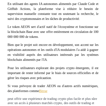
Se connecter
S'inscrire
En utilisant des agents IA autonomes alimentés par Claude Code et 
GitHub Actions, la plateforme vise à réduire le besoin de 
supervision manuelle constante tout en soutenant la recherche, le 
suivi des cryptomonnaies et les tâches de productivité.
Le token AEON sert d'actif natif de l'écosystème et fonctionne sur 
la blockchain Base avec une offre entièrement en circulation de 100 
000 000 000 de tokens.
Bien que le projet soit encore en développement, son accent sur les 
Se connecter
S'inscrire
opérations autonomes et les outils d'IA modulaires l'a aidé à gagner 
en visibilité auprès des utilisateurs intéressés par les systèmes 
blockchain alimentés par l'IA.
Pour les utilisateurs explorant des projets crypto émergents, il est 
important de rester informé par le biais de sources officielles et de 
gérer les risques avec précaution.
Si vous prévoyez de trader AEON ou d'autres actifs numériques, 
Centre de
des plateformes comme
Bitrue
récompenses
peut offrir une expérience de trading crypto plus facile et plus sûre
avec un accès à plusieurs marchés crypto, des outils de trading et