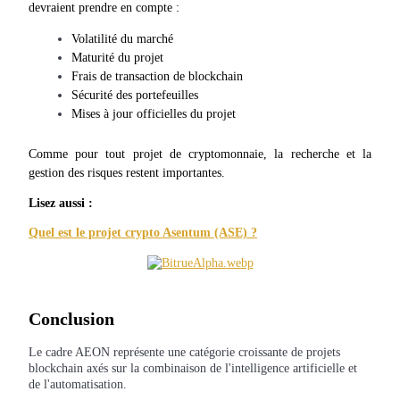
devraient prendre en compte :
USDT New User Exclusive 10% APR
Volatilité du marché
USDT Flexible Staking | Daily Rewards
Maturité du projet
Frais de transaction de blockchain
Sécurité des portefeuilles
Mises à jour officielles du projet
BTC New User Exclusive: 6.5% APR
Comme pour tout projet de cryptomonnaie, la recherche et la 
BTC Flexible Staking | Daily Rewards
gestion des risques restent importantes.
Lisez aussi :
Quel est le projet crypto Asentum (ASE) ?
Conclusion
Plus d'événements
Le cadre AEON représente une catégorie croissante de projets
blockchain axés sur la combinaison de l'intelligence artificielle et
Gagnez des prix et des récompenses exclusives
de l'automatisation.