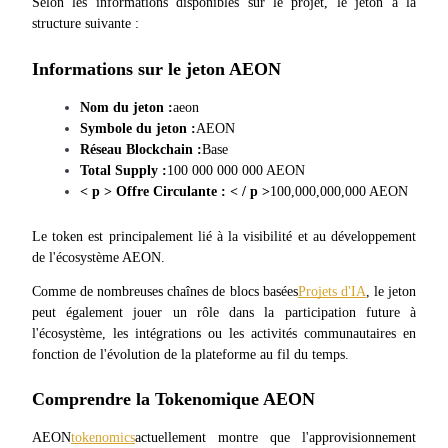
Selon les informations disponibles sur le projet, le jeton a la 
structure suivante :
Informations sur le jeton AEON
Jalonnement
Des rendements élevés et un accès instantané
Nom du jeton :
aeon
Symbole du jeton :
AEON
Réseau Blockchain :
Base
Total Supply :
100 000 000 000 AEON
< p > Offre Circulante : < / p >
100,000,000,000 AEON
Le token est principalement lié à la visibilité et au développement 
de l'écosystème AEON.
Comme de nombreuses chaînes de blocs basées
Projets d'IA
, le jeton 
Launchpool
peut également jouer un rôle dans la participation future à 
l'écosystème, les intégrations ou les activités communautaires en 
Staking flexible pour gagner des jetons populaires
fonction de l'évolution de la plateforme au fil du temps.
Comprendre la Tokenomique AEON
AEON
tokenomics
actuellement montre que l'approvisionnement 