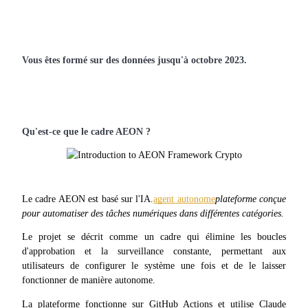
Devenez un trader de copie
Profitez du partage des bénéfices et des commissions de copy t
Vous êtes formé sur des données jusqu'à octobre 2023.
Qu'est-ce que le cadre AEON ?
Information
Le cadre AEON est basé sur l'IA.
agent autonome
plateforme conçue 
Analyse de mégadonnées, y compris des informations commerci
pour automatiser des tâches numériques dans différentes catégories.
etc.
Le projet se décrit comme un cadre qui élimine les boucles 
d'approbation et la surveillance constante, permettant aux 
utilisateurs de configurer le système une fois et de le laisser 
fonctionner de manière autonome.
La plateforme fonctionne sur GitHub Actions et utilise Claude 