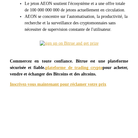
Futures USDC
Le jeton AEON soutient l'écosystème et a une offre totale 
de 100 000 000 000 de jetons actuellement en circulation.
Futures utilisant l'USDC comme garantie
AEON se concentre sur l'automatisation, la productivité, la 
recherche et la surveillance des cryptomonnaies sans 
nécessiter de supervision constante de l'utilisateur.
Commercez en toute confiance. Bitrue est une plateforme 
sécurisée et fiable.
plateforme de trading crypto
pour acheter, 
vendre et échanger des Bitcoins et des altcoins.
Copie de Trading
Inscrivez-vous maintenant pour réclamer votre prix
Rejoignez les meilleurs traders