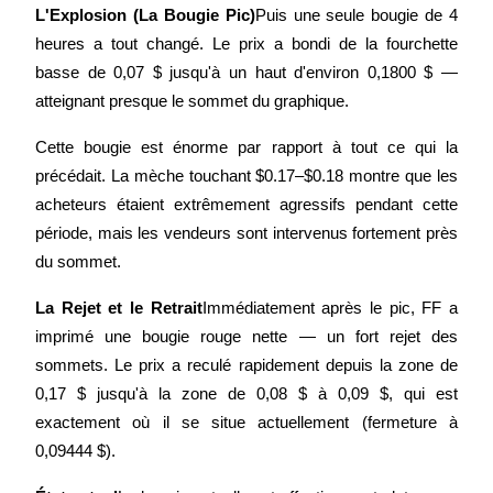
L'Explosion (La Bougie Pic)
Puis une seule bougie de 4 
heures a tout changé. Le prix a bondi de la fourchette 
basse de 0,07 $ jusqu'à un haut d'environ 0,1800 $ — 
atteignant presque le sommet du graphique.
Cette bougie est énorme par rapport à tout ce qui la 
Blocages BTR
précédait. La mèche touchant $0.17–$0.18 montre que les 
Des investissements exclusifs pour les détenteurs de BTR
acheteurs étaient extrêmement agressifs pendant cette 
période, mais les vendeurs sont intervenus fortement près 
du sommet.
La Rejet et le Retrait
Immédiatement après le pic, FF a 
imprimé une bougie rouge nette — un fort rejet des 
sommets. Le prix a reculé rapidement depuis la zone de 
0,17 $ jusqu'à la zone de 0,08 $ à 0,09 $, qui est 
Prêts
exactement où il se situe actuellement (fermeture à 
Service d'emprunt adossé à des cryptomonnaies
0,09444 $).