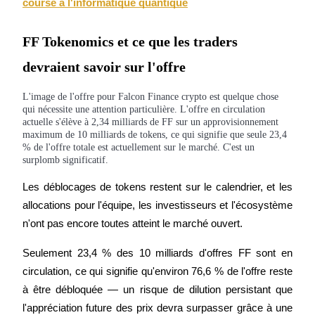
course à l'informatique quantique
BTC Welcome Rewards
FF Tokenomics et ce que les traders
Deposit & Trade BTC to Share 25000 USDT prize pool!
devraient savoir sur l'offre
L'image de l'offre pour Falcon Finance crypto est quelque chose
qui nécessite une attention particulière. L'offre en circulation
Deposit CASHCAT & Win
actuelle s'élève à 2,34 milliards de FF sur un approvisionnement
maximum de 10 milliards de tokens, ce qui signifie que seule 23,4
Share 500000 CASHCAT prize pool
% de l'offre totale est actuellement sur le marché. C'est un
surplomb significatif.
Les déblocages de tokens restent sur le calendrier, et les 
Exclusive for BitMart Users
allocations pour l'équipe, les investisseurs et l'écosystème 
n'ont pas encore toutes atteint le marché ouvert.
Register & Trade to Win 500,000 USDT
Seulement 23,4 % des 10 milliards d'offres FF sont en 
circulation, ce qui signifie qu'environ 76,6 % de l'offre reste 
Precious Metals Trading Carnival
à être débloquée — un risque de dilution persistant que 
l'appréciation future des prix devra surpasser grâce à une 
Trade Gold & Silver · 33,333 USDT Bonus