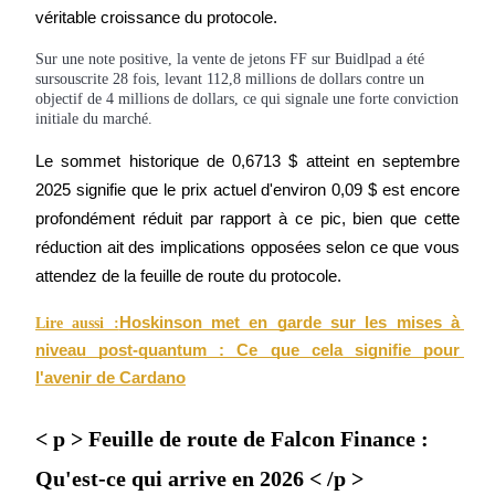
véritable croissance du protocole.
Sur une note positive, la vente de jetons FF sur Buidlpad a été
sursouscrite 28 fois, levant 112,8 millions de dollars contre un
USDT New User Exclusive 10% APR
objectif de 4 millions de dollars, ce qui signale une forte conviction
initiale du marché.
USDT Flexible Staking | Daily Rewards
Le sommet historique de 0,6713 $ atteint en septembre 
2025 signifie que le prix actuel d'environ 0,09 $ est encore 
BTC New User Exclusive: 6.5% APR
profondément réduit par rapport à ce pic, bien que cette 
réduction ait des implications opposées selon ce que vous 
BTC Flexible Staking | Daily Rewards
attendez de la feuille de route du protocole.
Hoskinson met en garde sur les mises à 
Lire aussi :
niveau post-quantum : Ce que cela signifie pour 
l'avenir de Cardano
< p > Feuille de route de Falcon Finance :
Qu'est-ce qui arrive en 2026 < /p >
Plus d'événements