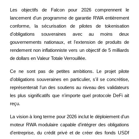
Gagnez des prix et des récompenses exclusives
Les objectifs de Falcon pour 2026 comprennent le 
Se connecter
lancement d'un programme de garantie RWA entièrement 
S'inscrire
conforme, la sécurisation de pilotes de tokenisation 
d'obligations souveraines avec au moins deux 
gouvernements nationaux, et l'extension de produits de 
rendement non inflationniste vers un objectif de 5 milliards 
de dollars en Valeur Totale Verrouillée.
Ce ne sont pas de petites ambitions. Le projet pilote 
Se connecter
S'inscrire
d'obligations souveraines en particulier, s'il se concrétise, 
représenterait l'un des soutiens au niveau des validateurs 
les plus significatifs que n'importe quel protocole DeFi ait 
reçu.
La vision à long terme pour 2026 inclut le déploiement d'un 
moteur RWA modulaire capable d'intégrer des obligations 
Centre de
d'entreprise, du crédit privé et de créer des fonds USDf 
récompenses