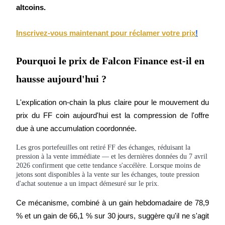
altcoins.
Inscrivez-vous maintenant pour réclamer votre prix
!
Guide
Pourquoi le prix de Falcon Finance est-il en
Guide de démarrage des contrats à terme
hausse aujourd'hui ?
L'explication on-chain la plus claire pour le mouvement du 
prix du FF coin aujourd'hui est la compression de l'offre 
due à une accumulation coordonnée.
Les gros portefeuilles ont retiré FF des échanges, réduisant la
pression à la vente immédiate — et les dernières données du 7 avril
2026 confirment que cette tendance s'accélère. Lorsque moins de
jetons sont disponibles à la vente sur les échanges, toute pression
Stratégies de trading
d'achat soutenue a un impact démesuré sur le prix.
Apprenez à rester rentable
Ce mécanisme, combiné à un gain hebdomadaire de 78,9 
% et un gain de 66,1 % sur 30 jours, suggère qu'il ne s'agit 