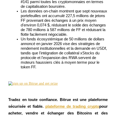
#141 parmi toutes les cryptomonnaies en termes 
de capitalisation boursière.
Les données on-chain montrent que sept nouveaux 
Devenez un trader de copie
portefeuilles ont accumulé 227,5 millions de jetons 
FF provenant des échanges à un prix moyen 
Profitez du partage des bénéfices et des commissions de copy
d'environ 0,074 $, réduisant le solde des échanges 
trading
de 780 millions à 587 millions de FF et réduisant la 
flotte facilement négociable.
Un fonds écosystémique de 50 millions de dollars 
annoncé en janvier 2026 vise des stratégies de 
rendement institutionnelles et la demande en USDf, 
tandis que l'intégration de collatéral xStocks du 
protocole et l'expansion des RWA servent de 
moteurs haussiers clés à moyen terme pour le 
token FF.
Information
Analyse de mégadonnées, y compris des informations
commerciales, etc.
Tradez en toute confiance. Bitrue est une plateforme 
sécurisée et fiable.
plateforme de trading crypto
pour 
acheter, vendre et échanger des Bitcoins et des 