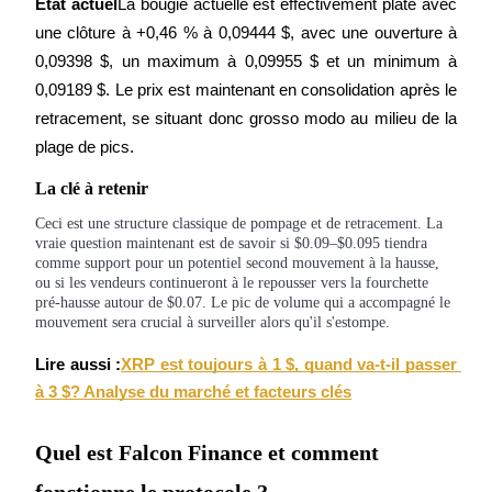
État actuel
La bougie actuelle est effectivement plate avec 
une clôture à +0,46 % à 0,09444 $, avec une ouverture à 
0,09398 $, un maximum à 0,09955 $ et un minimum à 
0,09189 $. Le prix est maintenant en consolidation après le 
retracement, se situant donc grosso modo au milieu de la 
plage de pics.
Investissement automobile
La clé à retenir
Obtenez des bénéfices à long terme et des intérêts flexibles
Ceci est une structure classique de pompage et de retracement. La 
vraie question maintenant est de savoir si $0.09–$0.095 tiendra 
comme support pour un potentiel second mouvement à la hausse, 
ou si les vendeurs continueront à le repousser vers la fourchette 
pré-hausse autour de $0.07. Le pic de volume qui a accompagné le 
mouvement sera crucial à surveiller alors qu'il s'estompe.
Lire aussi :
XRP est toujours à 1 $, quand va-t-il passer 
à 3 $? Analyse du marché et facteurs clés
Apprenez le Staking
Quel est Falcon Finance et comment
Découvrez comment gagner un revenu passif
fonctionne le protocole ?