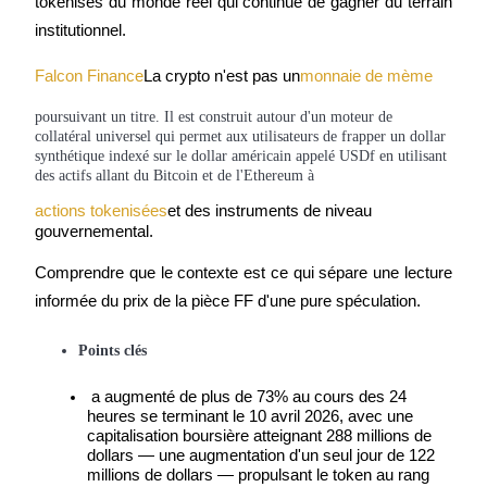
tokenisés du monde réel qui continue de gagner du terrain 
Futures USDC
institutionnel.
Futures utilisant l'USDC comme garantie
Falcon Finance
La crypto n'est pas un
monnaie de mème
poursuivant un titre. Il est construit autour d'un moteur de
collatéral universel qui permet aux utilisateurs de frapper un dollar
synthétique indexé sur le dollar américain appelé USDf en utilisant
des actifs allant du Bitcoin et de l'Ethereum à
actions tokenisées
et des instruments de niveau 
gouvernemental.
Comprendre que le contexte est ce qui sépare une lecture 
Copie de Trading
informée du prix de la pièce FF d'une pure spéculation.
Rejoignez les meilleurs traders
Points clés
 a augmenté de plus de 73% au cours des 24 
heures se terminant le 10 avril 2026, avec une 
capitalisation boursière atteignant 288 millions de 
dollars — une augmentation d'un seul jour de 122 
millions de dollars — propulsant le token au rang 