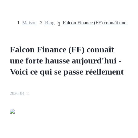
Maison
>
Blog
>
Contrats à terme
Falcon Finance (FF) connaît
une forte hausse aujourd'hui -
Voici ce qui se passe réellement
2026-04-11
Futures USDT
Futures utilisant l'USDT comme garantie