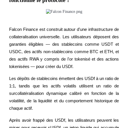
Bitrue
AI
Falcon Finance est construit autour d'une infrastructure de 
collateralisation universelle. Les utilisateurs déposent des 
garanties éligibles — des stablecoins comme USDT et 
USDC, des actifs non-stablecoins comme BTC et ETH, et 
Partenaires Bitrue
des actifs RWA y compris de l'or tokenisé et des actions 
tokenisées — pour créer du USDf.
Les dépôts de stablecoins émettent des USDf à un ratio de 
1:1, tandis que les actifs volatils utilisent un ratio de 
surcollatéralisation dynamique calibré en fonction de la 
volatilité, de la liquidité et du comportement historique de 
chaque actif.
Affiliés Bitrue
Après avoir frappé des USDf, les utilisateurs peuvent les 
Jusqu'à 65 % de commissions !
miser pour recevoir sUSDf, un jeton liquide qui accumule 