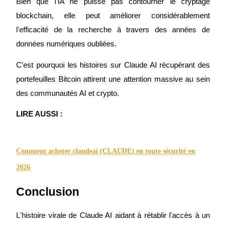
Bien que l'IA ne puisse pas contourner le cryptage 
blockchain, elle peut améliorer considérablement 
l'efficacité de la recherche à travers des années de 
données numériques oubliées.
C'est pourquoi les histoires sur Claude AI récupérant des 
portefeuilles Bitcoin attirent une attention massive au sein 
Investissement automobile
des communautés AI et crypto.
Obtenez des bénéfices à long terme et des intérêts flexibles
LIRE AUSSI :
Comment acheter claudeai (CLAUDE) en toute sécurité en
2026
Conclusion
Apprenez le Staking
L'histoire virale de Claude AI aidant à rétablir l'accès à un 
Découvrez comment gagner un revenu passif