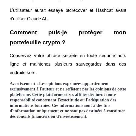
L'utilisateur aurait essayé btcrecover et Hashcat avant 
BTC Welcome Rewards
d'utiliser Claude AI.
Deposit & Trade BTC to Share 25000 USDT prize pool!
Comment puis-je protéger mon 
portefeuille crypto ?
Deposit CASHCAT & Win
Conservez votre phrase secrète en toute sécurité hors 
Share 500000 CASHCAT prize pool
ligne et maintenez plusieurs sauvegardes dans des 
endroits sûrs.
Avertissement : Les opinions exprimées appartiennent
Exclusive for BitMart Users
exclusivement à l'auteur et ne reflètent pas les opinions de cette
plateforme. Cette plateforme et ses affiliés déclinent toute
Register & Trade to Win 500,000 USDT
responsabilité concernant l'exactitude ou l'adéquation des
informations fournies. Ces informations sont à des fins
d'information uniquement et ne sont pas destinées à constituer
des conseils financiers ou d'investissement.
Precious Metals Trading Carnival
Trade Gold & Silver · 33,333 USDT Bonus