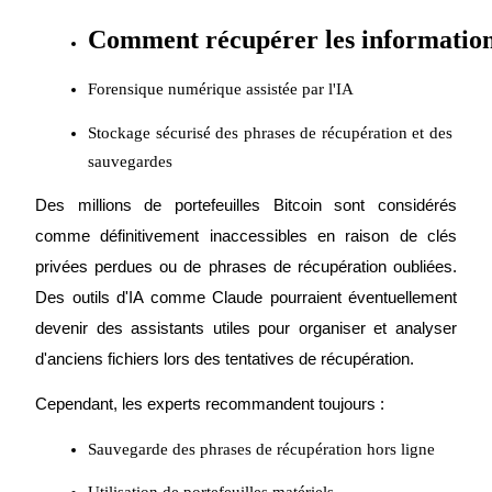
Comment récupérer les informations 
Forensique numérique assistée par l'IA
Jalonnement
Stockage sécurisé des phrases de récupération et des 
Des rendements élevés et un accès instantané
sauvegardes
Des millions de portefeuilles Bitcoin sont considérés 
comme définitivement inaccessibles en raison de clés 
privées perdues ou de phrases de récupération oubliées. 
Des outils d'IA comme Claude pourraient éventuellement 
devenir des assistants utiles pour organiser et analyser 
d'anciens fichiers lors des tentatives de récupération.
Launchpool
Cependant, les experts recommandent toujours :
Staking flexible pour gagner des jetons populaires
Sauvegarde des phrases de récupération hors ligne