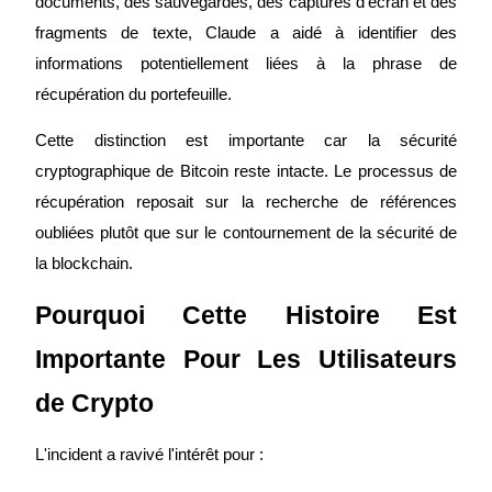
documents, des sauvegardes, des captures d'écran et des 
fragments de texte, Claude a aidé à identifier des 
informations potentiellement liées à la phrase de 
récupération du portefeuille.
Gagner
Cette distinction est importante car la sécurité 
cryptographique de Bitcoin reste intacte. Le processus de 
récupération reposait sur la recherche de références 
oubliées plutôt que sur le contournement de la sécurité de 
la blockchain.
Pourquoi Cette Histoire Est 
Cochon de puissance
Importante Pour Les Utilisateurs 
Gagnez quotidiennement des récompenses compétitives
de Crypto
L'incident a ravivé l'intérêt pour :