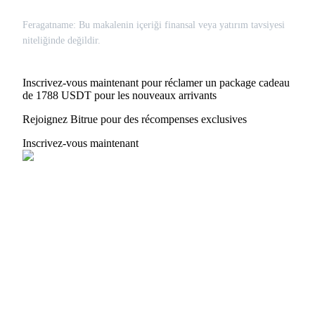
Feragatname: Bu makalenin içeriği finansal veya yatırım tavsiyesi
niteliğinde değildir.
USDT New User Exclusive 10% APR
USDT Flexible Staking | Daily Rewards
Inscrivez-vous maintenant pour réclamer un package cadeau
de 1788 USDT pour les nouveaux arrivants
Rejoignez Bitrue pour des récompenses exclusives
BTC New User Exclusive: 6.5% APR
Inscrivez-vous maintenant
BTC Flexible Staking | Daily Rewards
Plus d'événements