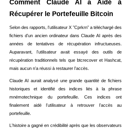
Comment Claude AI a Aidé à 
Récupérer le Portefeuille Bitcoin
Devenez un trader de copie
Profitez du partage des bénéfices et des commissions de copy
Selon des rapports, l'utilisateur X "Cprkrn" a téléchargé des 
trading
fichiers d'un ancien ordinateur dans Claude AI après des 
années de tentatives de récupération infructueuses. 
Auparavant, l'utilisateur avait essayé des outils de 
récupération traditionnels tels que btcrecover et Hashcat, 
mais aucun n'a réussi à restaurer l'accès.
Claude AI aurait analysé une grande quantité de fichiers 
historiques et identifié des indices liés à la phrase 
Information
mnémotechnique du portefeuille. Ces indices ont 
Analyse de mégadonnées, y compris des informations
commerciales, etc.
finalement aidé l'utilisateur à retrouver l'accès au 
portefeuille.
L'histoire a gagné en crédibilité après que les observateurs 