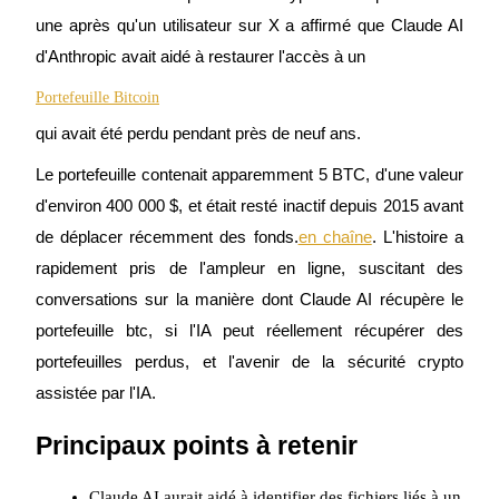
une après qu'un utilisateur sur X a affirmé que Claude AI 
d'Anthropic avait aidé à restaurer l'accès à un
Portefeuille Bitcoin
Futures COIN-M
qui avait été perdu pendant près de neuf ans.
Contrats à terme sur crypto-monnaie
Le portefeuille contenait apparemment 5 BTC, d'une valeur 
d'environ 400 000 $, et était resté inactif depuis 2015 avant 
de déplacer récemment des fonds.
en chaîne
. L'histoire a 
TradFi
rapidement pris de l'ampleur en ligne, suscitant des 
Produits dérivés sur actions, forex, métaux précieux et matières
premières
conversations sur la manière dont Claude AI récupère le 
portefeuille btc, si l'IA peut réellement récupérer des 
portefeuilles perdus, et l'avenir de la sécurité crypto 
assistée par l'IA.
Principaux points à retenir
Claude AI aurait aidé à identifier des fichiers liés à un 