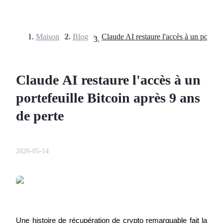
Maison
>
Blog
>
Contrats à terme
Claude AI restaure l'accès à un
portefeuille Bitcoin après 9 ans
de perte
2026-05-14
Futures USDT
Futures utilisant l'USDT comme garantie
Une histoire de récupération de crypto remarquable fait la 