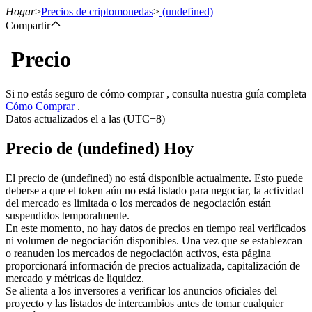
Hogar
>
Precios de criptomonedas
>
(undefined)
Compartir
Precio
Futuros
Si no estás seguro de cómo comprar , consulta nuestra guía completa
Cómo Comprar
.
Datos actualizados el a las (UTC+8)
Precio de (undefined) Hoy
El precio de (undefined) no está disponible actualmente. Esto puede
deberse a que el token aún no está listado para negociar, la actividad
del mercado es limitada o los mercados de negociación están
Futuros del USDT
suspendidos temporalmente.
En este momento, no hay datos de precios en tiempo real verificados
Futuros que utilizan USDT como garantía
ni volumen de negociación disponibles. Una vez que se establezcan
o reanuden los mercados de negociación activos, esta página
proporcionará información de precios actualizada, capitalización de
mercado y métricas de liquidez.
Se alienta a los inversores a verificar los anuncios oficiales del
proyecto y las listados de intercambios antes de tomar cualquier