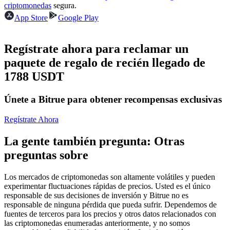
Futuros del USDC
criptomonedas
segura.
App Store
Google Play
Futuros que utilizan USDC como garantía
Regístrate ahora para reclamar un
paquete de regalo de recién llegado de
1788 USDT
Únete a Bitrue para obtener recompensas exclusivas
Regístrate Ahora
Copiar Trading
La gente también pregunta: Otras
Únete a los mejores traders
preguntas sobre
Los mercados de criptomonedas son altamente volátiles y pueden
experimentar fluctuaciones rápidas de precios. Usted es el único
responsable de sus decisiones de inversión y Bitrue no es
responsable de ninguna pérdida que pueda sufrir. Dependemos de
fuentes de terceros para los precios y otros datos relacionados con
las criptomonedas enumeradas anteriormente, y no somos