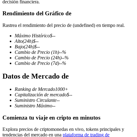
decisión financiera.
Rendimiento del Gráfico de
Rastrea el rendimiento del precio de (undefined) en tiempo real.
Futuros COIN-M
Máximo Histórico
$
--
Futuros de criptomonedas
Alto
(24h)
$
--
Bajo
(24h)
$
--
Cambio de Precio
(1h)
--
%
Cambio de Precio
(24h)
--
%
TradFi
Cambio de Precio
(7d)
--
%
Derivados de acciones, divisas, metales preciosos y materias
Datos de Mercado de
primas
Ranking de Mercado
1000+
Capitalización de mercado
$
--
Suministro Circulante
--
Suministro Máximo
--
Comienza tu viaje en cripto en minutos
Explora precios de criptomonedas en vivo, tokens principales y
tendencias del mercado en una
plataforma de trading de