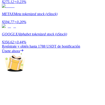
$
275.12
+
0.23
%
Earn
METAX
Meta tokenized stock (xStock)
$
594.77
+
0.20
%
GOOGLX
Alphabet tokenized stock (xStock)
$
356.62
+
0.44
%
Regístrate y obtén hasta
1788 USDT
de bonificación
Únete ahora
Power Piggy
Gana recompensas competitivas diariamente