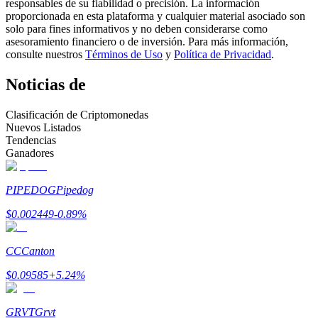
responsables de su fiabilidad o precisión. La información
proporcionada en esta plataforma y cualquier material asociado son
Conviértete en un Trader de Copia
solo para fines informativos y no deben considerarse como
asesoramiento financiero o de inversión. Para más información,
Disfruta del reparto de beneficios y comisiones de copy trading
consulte nuestros
Términos de Uso
y
Política de Privacidad
.
Noticias de
Clasificación de Criptomonedas
Nuevos Listados
Tendencias
Ganadores
PIPEDOG
Pipedog
Información
$
0.002449
-0.89
%
Análisis de big data que incluye información comercial, etc.
CC
Canton
$
0.09585
+
5.24
%
GRVT
Grvt